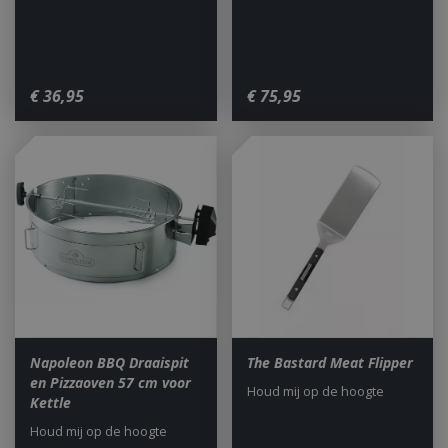
€
36
,
95
€
75
,
95
Napoleon BBQ Draaispit
The Bastard Meat Flipper
en Pizzaoven 57 cm voor
Houd mij op de hoogte
Kettle
Houd mij op de hoogte