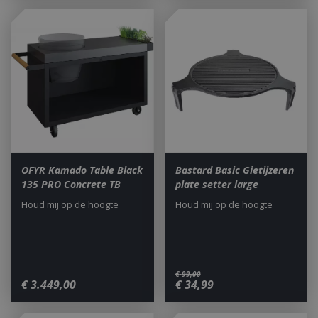
OFYR Kamado Table Black
Bastard Basic Gietijzeren
135 PRO Concrete TB
plate setter large
Houd mij op de hoogte
Houd mij op de hoogte
€
99
,
00
€
3.449
,
00
€
34
,
99