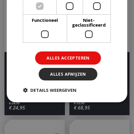
Functioneel
Niet-
geclassificeerd
ALLES ACCEPTEREN
Weber BBQ Boek Weber
Weber Universele
Boek Webers Grote
Bakplaat - klein
Barbecueboek Purvian…
ALLES AFWIJZEN
Houd mij op de hoogte
Houd mij op de hoogte
DETAILS WEERGEVEN
€
24
,
99
€
72
,
99
€
24
,
95
€
68
,
95
Strikt noodzakelijk
Prestatie
Targeting
Functioneel
Niet-geclassificeerd