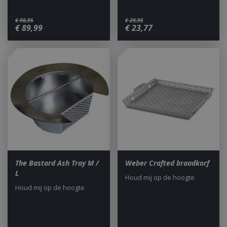
€
90
,
95
€
29
,
95
€
89
,
99
€
23
,
77
The Bastard Ash Tray M /
Weber Crafted braadkorf
L
Houd mij op de hoogte
Houd mij op de hoogte