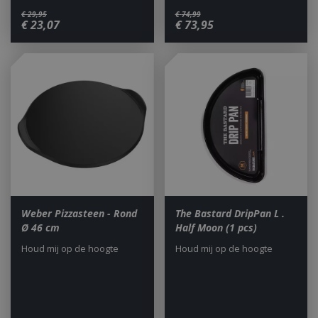
€
29
,
95
€
74
,
99
€
23
,
07
€
73
,
95
Weber Pizzasteen - Rond
The Bastard DripPan L .
Ø 46 cm
Half Moon (1 pcs)
Houd mij op de hoogte
Houd mij op de hoogte