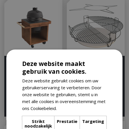
Deze website maakt
OFYR Kamado Table
Multilevel Cooking
Corten 75 PRO+ Corten
System 22'' +
gebruik van cookies.
Ceramic Dark
Moonstones VOLT!
Industrie…
Deze website gebruikt cookies om uw
Houd mij op de hoogte
gebruikerservaring te verbeteren. Door
Houd mij op de hoogte
onze website te gebruiken, stemt u in
met alle cookies in overeenstemming met
ons Cookiebeleid.
Lees verder
€
3.199
,
00
€
199
,
00
Strikt
Prestatie
Targeting
noodzakelijk