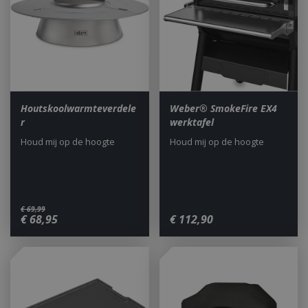
Houtskoolwarmteverdele
Weber® SmokeFire EX4
r
werktafel
Houd mij op de hoogte
Houd mij op de hoogte
€
69
,
99
€
68
,
95
€
112
,
90
_gid
1 dag
Google LLC
.bbqkopen.nl