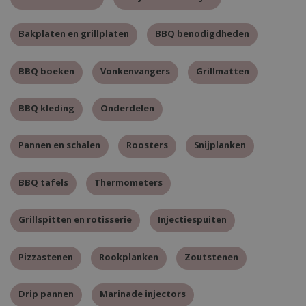
Bakplaten en grillplaten
BBQ benodigdheden
BBQ boeken
Vonkenvangers
Grillmatten
BBQ kleding
Onderdelen
Pannen en schalen
Roosters
Snijplanken
BBQ tafels
Thermometers
Grillspitten en rotisserie
Injectiespuiten
Pizzastenen
Rookplanken
Zoutstenen
Drip pannen
Marinade injectors