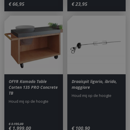
€
66
,
95
€
23
,
95
OFYR Kamado Table
Draaispit ligorio, ibrido,
Corten 135 PRO Concrete
maggiore
TB
Houd mij op de hoogte
Houd mij op de hoogte
€
3.195
,
00
€
1.999
,
00
€
100
,
90