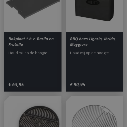
CookieScriptConsent
1 maan
CookieScript
dage
www.bbqkopen.nl
Bakplaat t.b.v. Barilo en
BBQ hoes Ligorio, Ibrido,
Fratello
Maggiore
Houd mij op de hoogte
Houd mij op de hoogte
€
63
,
95
€
90
,
95
VISITOR_PRIVACY_METADATA
5 maand
YouTube
weke
.youtube.com