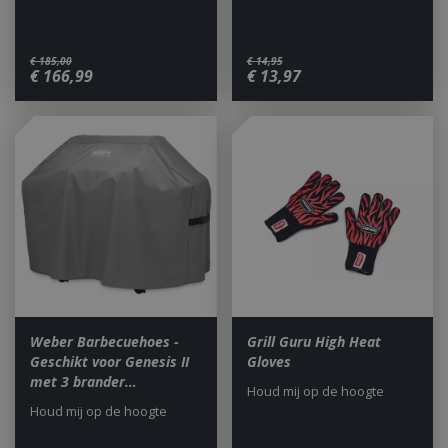
€
185
,
00
€
14
,
95
€
166
,
99
€
13
,
97
Weber Barbecuehoes -
Grill Guru High Heat
Geschikt voor Genesis II
Gloves
met 3 brander…
Houd mij op de hoogte
Houd mij op de hoogte