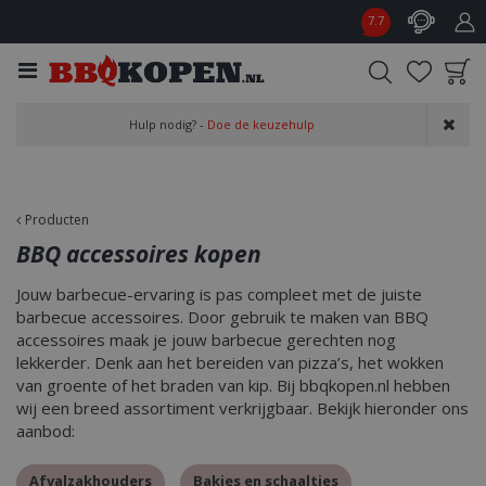
G
7.7
a
n
a
a
Product toegevoegd
r
Hulp nodig? -
Doe de keuzehulp
aan wensenlijst
c
o
n
t
Producten
e
BBQ accessoires kopen
n
t
Jouw barbecue-ervaring is pas compleet met de juiste
barbecue accessoires. Door gebruik te maken van BBQ
accessoires maak je jouw barbecue gerechten nog
lekkerder. Denk aan het bereiden van pizza’s, het wokken
van groente of het braden van kip. Bij bbqkopen.nl hebben
wij een breed assortiment verkrijgbaar. Bekijk hieronder ons
aanbod:
Afvalzakhouders
Bakjes en schaaltjes