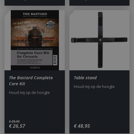
The Bastard Complete
Table stand
Care Kit
Houd mij op de hoogte
Houd mij op de hoogte
€
29
,
95
€
26
,
57
€
48
,
95