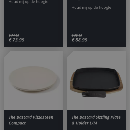
Houd mij op de hoogte
Houd mij op de hoogte
€
74
,
99
€
99
,
99
€
73
,
95
€
88
,
95
The Bastard Pizzasteen
The Bastard Sizzling Plate
Compact
& Holder L/M