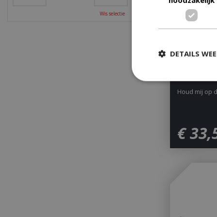
Wis selectie
DETAILS WE
The Bastard
Houd mij op 
Strikt
Strikt noodzakelijke
€
33
,
accountbeheer. De w
Naam
__cf_bm
_ga