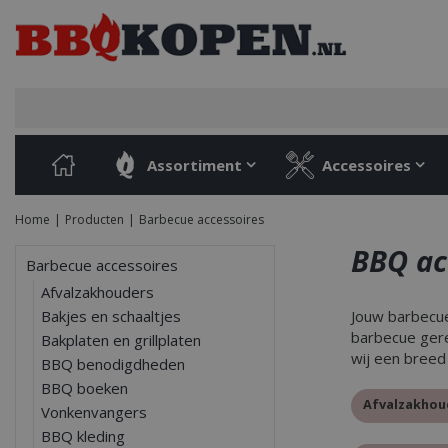
Ga
naar
content
Assortiment
Accessoires
Home
Producten
Barbecue accessoires
BBQ ac
Barbecue accessoires
Afvalzakhouders
Bakjes en schaaltjes
Jouw barbecue
barbecue gere
Bakplaten en grillplaten
wij een breed
BBQ benodigdheden
BBQ boeken
Afvalzakhou
Vonkenvangers
BBQ kleding