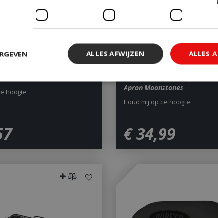
ERGEVEN
ALLES AFWIJZEN
ALLES 
 Table Stand M/L
VOLT! Industries BBQ Schort
Apron Moonstones
de hoogte
Houd mij op de hoogte
 noodzakelijk
Prestatie
Targeting
Functioneel
Niet-geclassi
 cookies maken de kernfunctionaliteiten van de website mogelijk, zoals gebruiker
57
€
34
,
99
ebsite kan niet goed worden gebruikt zonder de strikt noodzakelijke cookies.
Aanbieder
/
Vervaldatum
Omschrijving
Domein
29 minuten 59
Deze cookie wordt gebruikt 
Cloudflare Inc.
seconden
maken tussen mensen en bots.
.db.sleak.chat
voor de website, om geldige 
kunnen maken over het gebr
website.
1 jaar 1
This cookie name is asssocia
Google LLC
maand
Universal Analytics - which is 
.bbqkopen.nl