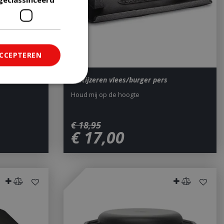
ACCEPTEREN
 Barbecue
Gietijzeren vlees/burger pers
Houd mij op de hoogte
ficeerd
saanmelding en
€
18
,
95
€
17
,
00
om onderscheid te
 Dit is gunstig
rapporten te
uik van hun
ted with Google
a significant update