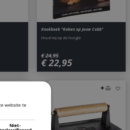
Kookboek "Koken op jouw Cobb"
Houd mij op de hoogte
€
24
,
95
€
22
,
95
ze website te
Lees verder
Niet-
geclassificeerd