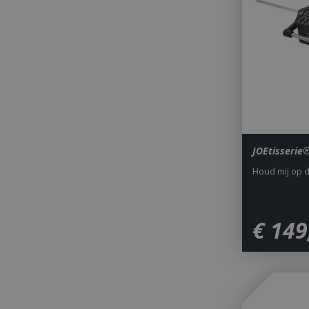
_gid
JOEtisserie
CookieScriptCons
Houd mij op 
VISITOR_PRIVAC
€
149