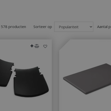
n 578 producten
Sorteer op
Aantal p