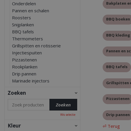
Bakplaten en
Onderdelen
Pannen en schalen
Roosters
BBQ boeken
Snijplanken
BBQ tafels
BBQ kleding
Thermometers
Grillspitten en rotisserie
Pannen en sc
Injectiespuiten
Pizzastenen
Rookplanken
BBQ tafels
Drip pannen
Marinade injectors
Grillspitten 
Zoeken
Pizzastenen
Drip pannen
Wis selectie
Kleur
⏎ Terug