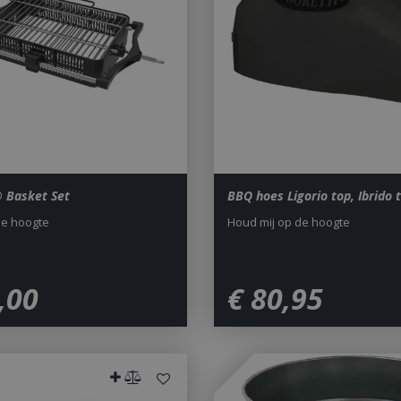
to Google's more commonly u
service. This cookie is used t
users by assigning a randoml
number as a client identifier. 
each page request in a site a
visitor, session and campaign 
analytics reports. By default it
after 2 years, although this i
website owners.
1 dag
This cookie name is asssocia
Google LLC
Universal Analytics. This app
.bbqkopen.nl
cookie and as of Spring 2017 
available from Google. It app
update a unique value for eac
® Basket Set
BBQ hoes Ligorio top, Ibrido 
ent
1 maand 2
Deze cookie wordt gebruikt 
CookieScript
dagen
Script.com-service om de c
www.bbqkopen.nl
de hoogte
Houd mij op de hoogte
van bezoekers te onthouden
van Cookie-Script.com is noo
correct te werken.
Y_METADATA
5 maanden 4
Deze cookie wordt gebruikt
YouTube
,
00
€
80
,
95
weken
toestemming van de gebruik
.youtube.com
privacykeuzes voor hun inter
op te slaan. Het registreert 
toestemming van de bezoeke
tot verschillende privacybelei
zodat hun voorkeuren worde
in toekomstige sessies.