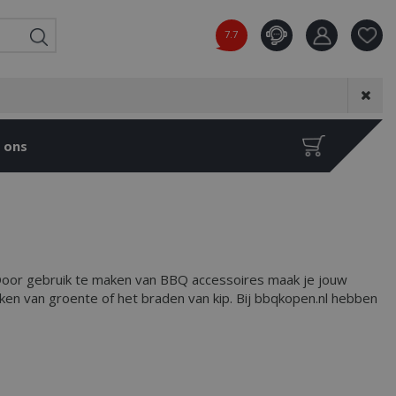
7.7
Product toeg
aan wensenl
 ons
 Door gebruik te maken van BBQ accessoires maak je jouw
ken van groente of het braden van kip. Bij bbqkopen.nl hebben