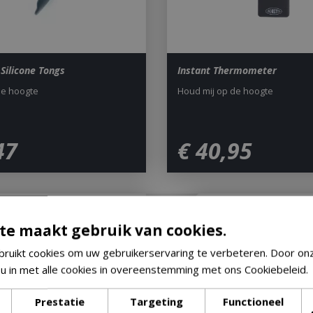
Silicone Tongs
Instant Thermometer
de hoogte
Houd mij op de hoogte
47
€
40
,
95
te maakt gebruik van cookies.
ruikt cookies om uw gebruikerservaring te verbeteren. Door on
 u in met alle cookies in overeenstemming met ons Cookiebeleid.
Prestatie
Targeting
Functioneel