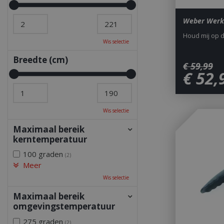
Weber Werk
Houd mij op 
Wis selectie
Breedte (cm)
€
59
,
99
€
52
,
Wis selectie
Maximaal bereik
kerntemperatuur
100 graden
(2)
Meer
Wis selectie
Maximaal bereik
omgevingstemperatuur
275 graden
(2)