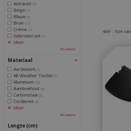
Antraciet
(7)
Beige
(1)
Blauw
(2)
Bruin
(12)
Crème
(1)
469 - 504 va
Gebroken wit
(1)
Meer
Wis selectie
Materiaal
Aardewerk
(1)
All-Weather Textiel
(1)
Aluminium
(13)
Bamboehout
(4)
Carbonstaal
(2)
Cordieriet
(4)
Meer
Wis selectie
Lengte (cm)