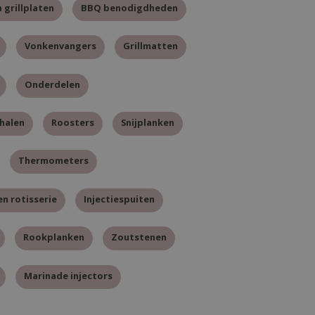
 grillplaten
BBQ benodigdheden
Vonkenvangers
Grillmatten
Onderdelen
halen
Roosters
Snijplanken
Thermometers
en rotisserie
Injectiespuiten
Rookplanken
Zoutstenen
Marinade injectors