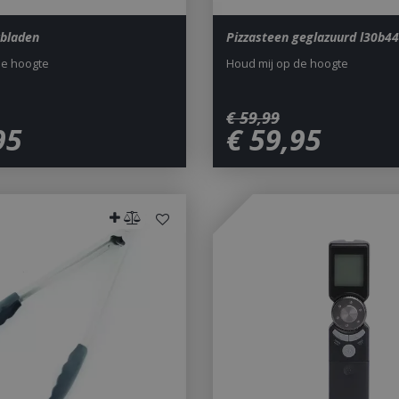
bladen
Pizzasteen geglazuurd l30b4
de hoogte
Houd mij op de hoogte
€
59
,
99
95
€
59
,
95