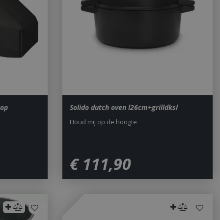
sed analytics
o distinguish unique
y generated
It is included in
nd used to calculate
data for the sites
 is set to expire
s customisable by
ted with Google
ears to be a new
no information is
ears to store and
h page visited.
top
Solido dutch oven l26cm+grilldksl
door de Cookie-
ookievoorkeuren
Houd mij op de hoogte
. De cookie-banner
dzakelijk om
 om de
€
111
,
90
er en
actie met de site
gegevens over de
r met betrekking
d en instellingen,
n gerespecteerd