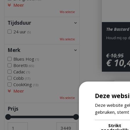
Meer
Wis selectie
Tijdsduur
The Bastard 
24 uur
(5)
Houd mij op 
Wis selectie
Merk
€
10
,
95
Blues Hog
€
10
,
(1)
Boretti
(65)
Cadac
(1)
Cobb
(17)
CookKing
(13)
Meer
Deze websi
Wis selectie
Deze website geb
Prijs
gebruiken, stemt
Strikt
noodzakelijk