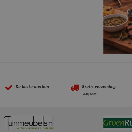
Naam
Naam
Naam
Naam
sleakChatId_4f84
c885-4f83-9ea7-
Test
__Host-
e52aaa62aa9f
performance
GCSESSID
Targetting
__Secure-
_gat_UA-
_clck
ROLLOUT_TOKEN
75292639-1
_clsk
Waarom BBQkopen.nl?
elfsight_viewed_r
_ga_M5FLK9N03R
De beste merken
Gratis verzending
VISITOR_INFO1_LI
vanaf €49,99
_gcl_au
_cfuvid
_fbp