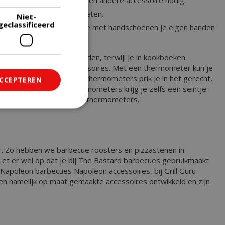
r smaak meegeven aan het eten.
Niet-
geclassificeerd
 je vet opvangen, terwijl je met handschoenen je eigen handen
je groentes en vlees snijden, terwijl je in kookboeken
skenbare barbecue accessoires. Met een thermometer kun je
vleesthermometers. Deze thermometers prik je in het gerecht,
ACCEPTEREN
r is. Met draadloze thermometers krijg je zelfs een seintje
Er bestaan ook Bluetooth thermometers.
ficeerd
saanmelding en
ar. Zo hebben we barbecue roosters en pizzastenen in
 Let er wel op dat je bij The Bastard barbecues gebruikmaakt
Napoleon barbecues Napoleon accessoires, bij Grill Guru
n namelijk op maat gemaakte accessoires ontwikkeld en zijn
om onderscheid te
 Dit is gunstig
rapporten te
uik van hun