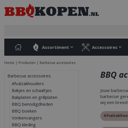
Ga
naar
content
Assortiment
Accessoires
Home
Producten
Barbecue accessoires
BBQ ac
Barbecue accessoires
Afvalzakhouders
Bakjes en schaaltjes
Jouw barbecue
barbecue gere
Bakplaten en grillplaten
wij een breed
BBQ benodigdheden
BBQ boeken
Afvalzakhou
Vonkenvangers
BBQ kleding