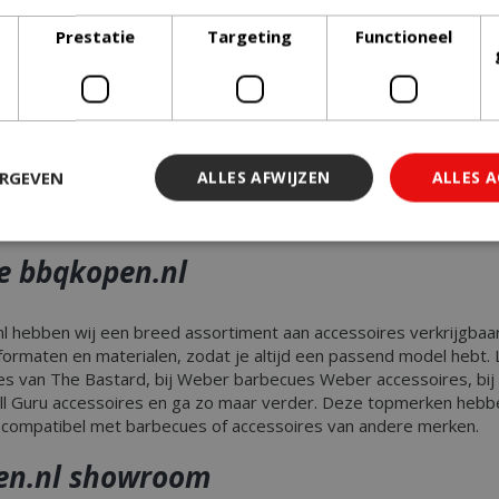
maak
: met een injectiespuit, zoutsteen of rookplank kun je mee
Prestatie
Targeting
Functioneel
id
: Door gebruik te maken van aluminium bakjes en schaaltjes kun
schermen.
en barbecue accessoires zeer handig zijn. Met een snijplank kun 
kunt zoeken. Barbecue thermometers zijn echter de meest onmi
emperatuur van de barbecue meten. Er zijn ook speciale vis- en 
ERGEVEN
ALLES AFWIJZEN
ALLES 
innentemperatuur kunt meten én je dus weet wanner het eten klaa
wenste temperatuur is bereikt. Wil je het nog geavanceerder? 
ie bbqkopen.nl
 noodzakelijk
Prestatie
Targeting
Functioneel
Niet-geclassi
 cookies maken de kernfunctionaliteiten van de website mogelijk, zoals gebruiker
nl hebben wij een breed assortiment aan accessoires verkrijgba
ebsite kan niet goed worden gebruikt zonder de strikt noodzakelijke cookies.
 formaten en materialen, zodat je altijd een passend model hebt.
es van The Bastard, bij Weber barbecues Weber accessoires, bij 
Aanbieder
/
Vervaldatum
Omschrijving
Domein
ll Guru accessoires en ga zo maar verder. Deze topmerken hebbe
 compatibel met barbecues of accessoires van andere merken.
29 minuten 59
Deze cookie wordt gebruikt 
Cloudflare Inc.
seconden
maken tussen mensen en bots.
.db.sleak.chat
voor de website, om geldige 
en.nl showroom
kunnen maken over het gebr
website.