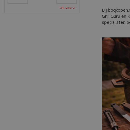
_ga
Wis selectie
Bij bbqkopen.
Grill Guru en
specialisten 
_gid
CookieScriptCons
VISITOR_PRIVAC