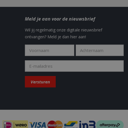
y in the Sleakchat
Meld je aan voor de nieuwsbrief
eld om weergaven
Wil jij regelmatig onze digitale nieuwsbrief
t how the end user
ontvangen? Meld je dan hier aan!
 the end user may
.