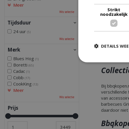
Meer
Meer s
Strikt
Wis selectie
noodzakelijk
Veilighe
kunt be
Tijdsduur
24 uur
Daarnaast kunn
(5)
gerechten op 
Wis selectie
namelijk de t
DETAILS WE
Merk
zodat je de b
wanneer de ge
Blues Hog
(1)
Boretti
(65)
Collect
Cadac
(1)
Strikt
Cobb
(17)
CookKing
(13)
Strikt noodzakelijke
Bij bbqkopen.
accountbeheer. De w
Meer
verschillende
van accessoir
Wis selectie
Naam
barbecues Gri
Prijs
daardoor niet
__cf_bm
Bbqkop