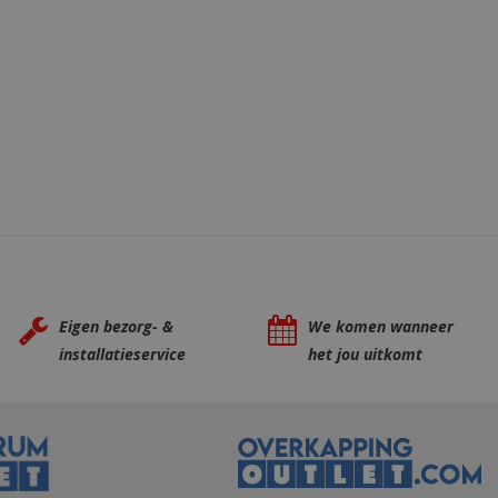
y in the Sleakchat
ctioneren van de
 feature rollout
ogle Analytics,
es, unique to that
lps Google control
eke
havior in
erface changes are
 website waarop
attributed to the
esting and staged
gat-cookie die
nt experience for a
e Google
riment.
perken.
o a single Clarity
t om te
 session state.
en gebruiker
Eigen bezorg- &
We komen wanneer
eld om
eft bekeken om een
 YouTube-video's
ring te bieden
installatieservice
het jou uitkomt
epalen of de
of producten te
ie van de
wsegeschiedenis
ng with
t voor het
sing their services
gedurende sessies
te optimaliseren
advertisement
 sessies te
hird party
diensten te