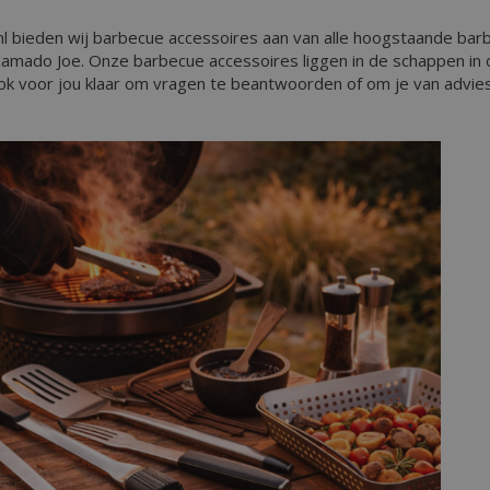
1 jaar 1
This cookie name is asssocia
Google LLC
nl bieden wij barbecue accessoires aan van alle hoogstaande ba
maand
Universal Analytics - which is 
.bbqkopen.nl
to Google's more commonly u
 Kamado Joe. Onze barbecue accessoires liggen in de schappen in
service. This cookie is used t
ook voor jou klaar om vragen te beantwoorden of om je van advies
users by assigning a randoml
number as a client identifier. 
each page request in a site a
visitor, session and campaign 
analytics reports. By default it
after 2 years, although this i
website owners.
1 dag
This cookie name is asssocia
Google LLC
Universal Analytics. This app
.bbqkopen.nl
cookie and as of Spring 2017 
available from Google. It app
update a unique value for eac
ent
1 maand 2
Deze cookie wordt gebruikt 
CookieScript
dagen
Script.com-service om de c
www.bbqkopen.nl
van bezoekers te onthouden
van Cookie-Script.com is noo
correct te werken.
Y_METADATA
5 maanden 4
Deze cookie wordt gebruikt
YouTube
weken
toestemming van de gebruik
.youtube.com
privacykeuzes voor hun inter
op te slaan. Het registreert 
toestemming van de bezoeke
tot verschillende privacybelei
zodat hun voorkeuren worde