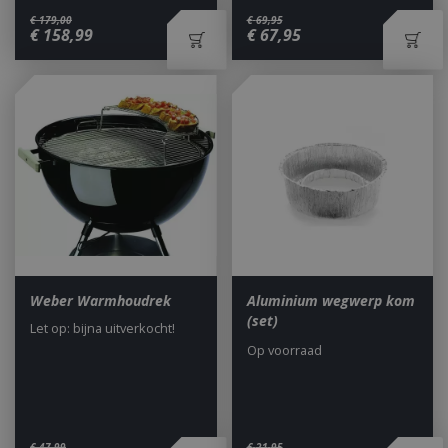
€
179
,
00
€
69
,
95
€
158
,
99
€
67
,
95
Weber Warmhoudrek
Aluminium wegwerp kom
(set)
Let op: bijna uitverkocht!
Op voorraad
€
47
,
99
€
21
,
95