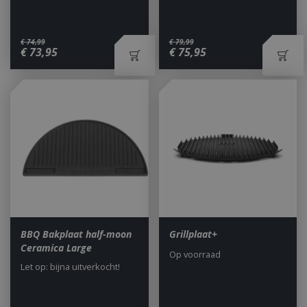
€
74
,
99
€
79
,
99
€
73
,
95
€
75
,
95
BBQ Bakplaat half-moon
Grillplaat+
Ceramica Large
Op voorraad
Let op: bijna uitverkocht!