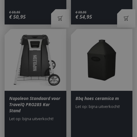
€
59
,
95
€
59
,
95
€
50
,
95
€
54
,
95
Napoleon Standaard voor
Bbq hoes ceramica m
TravelQ PRO285 Kar
Let op: bijna uitverkocht!
Stand
Let op: bijna uitverkocht!