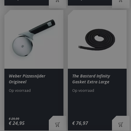
Weber Pizzasnijder
The Bastard Infinity
Origineel
Gasket Extra Large
Op voorraad
Op voorraad
€
29
,
99
€
24
,
95
€
76
,
97