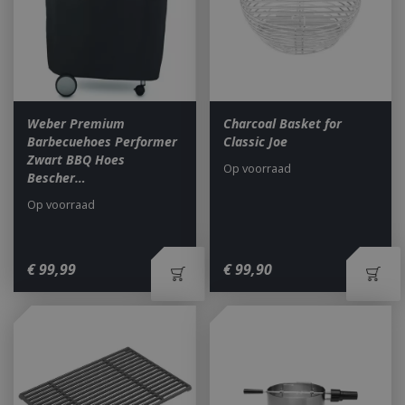
CookieScriptConsent
1 maan
CookieScript
dage
www.bbqkopen.nl
Weber Premium
Charcoal Basket for
Barbecuehoes Performer
Classic Joe
Zwart BBQ Hoes
Op voorraad
Bescher…
Op voorraad
€
99
,
99
€
99
,
90
VISITOR_PRIVACY_METADATA
5 maand
YouTube
weke
.youtube.com