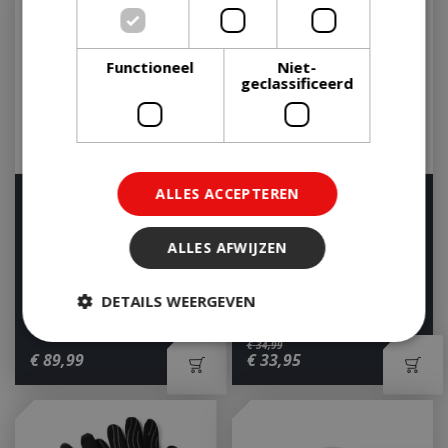
Functioneel
Niet-
geclassificeerd
ALLES ACCEPTEREN
Weber Premium
Weber Universele
Barbecuehoes - Voor Q
rookbox - RVS
2000/3000-serie
ALLES AFWIJZEN
Op voorraad
Op voorraad
DETAILS WEERGEVEN
€
34
,
99
€
89
,
99
€
33
,
95
Strikt noodzakelijk
Prestatie
Targeting
Functioneel
Niet-geclassificeerd