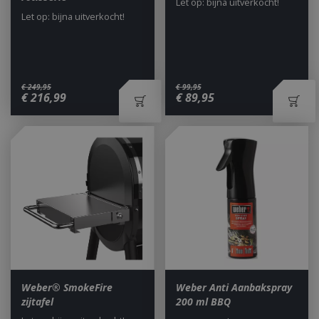
Let op: bijna uitverkocht!
Let op: bijna uitverkocht!
€
249
,
95
€
99
,
95
€
216
,
99
€
89
,
95
Weber® SmokeFire
Weber Anti Aanbakspray
zijtafel
200 ml BBQ