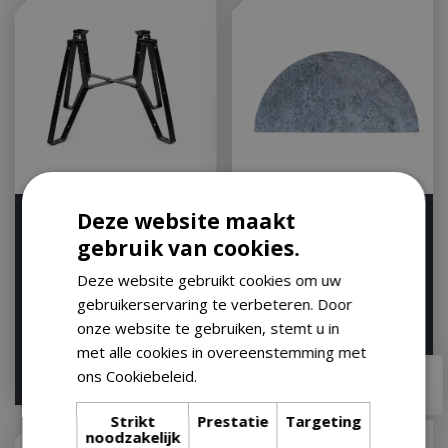
Deze website maakt
The Bastard Compact
Half Moon Soapstone -
High Level Stand
Classic Joe ®
gebruik van cookies.
Let op: bijna uitverkocht!
Op voorraad
Deze website gebruikt cookies om uw
gebruikerservaring te verbeteren. Door
onze website te gebruiken, stemt u in
met alle cookies in overeenstemming met
€
149
,
95
ons Cookiebeleid.
Lees verder
€
104
,
97
€
129
,
00
Strikt
Prestatie
Targeting
noodzakelijk