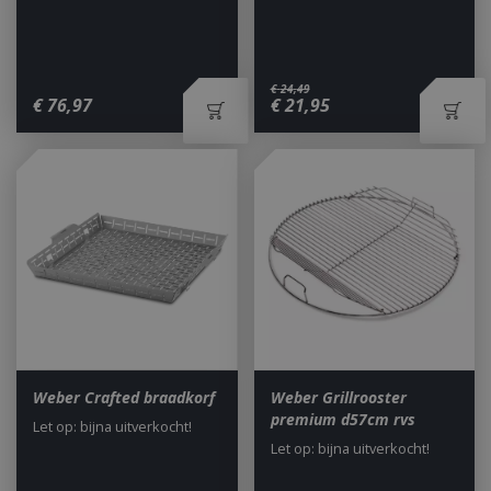
€
24
,
49
€
76
,
97
€
21
,
95
Weber Crafted braadkorf
Weber Grillrooster
premium d57cm rvs
Let op: bijna uitverkocht!
Let op: bijna uitverkocht!