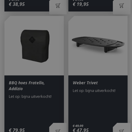
€
38
,
95
€
19
,
95
BBQ hoes Fratello,
Weber Trivet
Addizio
Let op: bijna uitverkocht!
Let op: bijna uitverkocht!
€
49
,
99
€
79
,
95
€
47
,
95