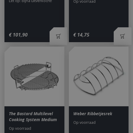
Let op: bijna uitverkocht!
Op voorraad
€
101
,
90
€
14
,
75
The Bastard Multilevel
Weber Ribbetjesrek
Cooking System Medium
Op voorraad
Op voorraad