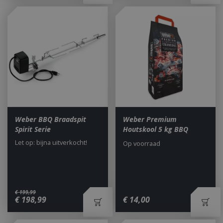
Weber BBQ Braadspit
Weber Premium
Spirit Serie
Houtskool 5 kg BBQ
Let op: bijna uitverkocht!
Op voorraad
€
199
,
99
€
198
,
99
€
14
,
00