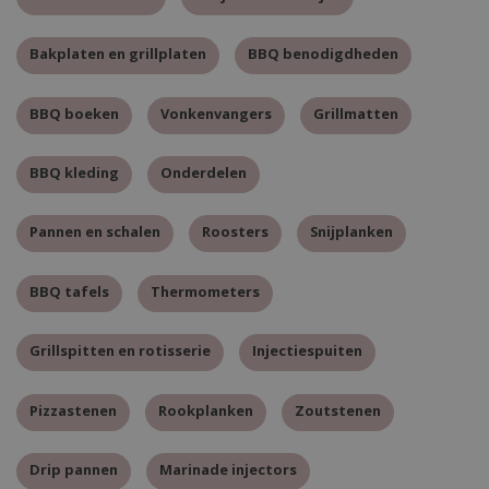
Bakplaten en grillplaten
BBQ benodigdheden
BBQ boeken
Vonkenvangers
Grillmatten
BBQ kleding
Onderdelen
Pannen en schalen
Roosters
Snijplanken
BBQ tafels
Thermometers
Grillspitten en rotisserie
Injectiespuiten
Pizzastenen
Rookplanken
Zoutstenen
Drip pannen
Marinade injectors