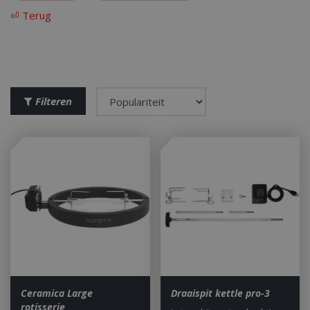
⏎ Terug
Filteren
Ceramica Large
Draaispit kettle pro-3
rotisserie