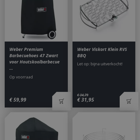
Weber Premium
Weber Viskort Klein RVS
Barbecuehoes 47 Zwart
BBQ
voor Houtskoolbarbecue
Let op: bijna uitverkocht!
…
Op voorraad
€
34
,
79
€
59
,
99
€
31
,
95
_gid
1 dag
Google LLC
.bbqkopen.nl