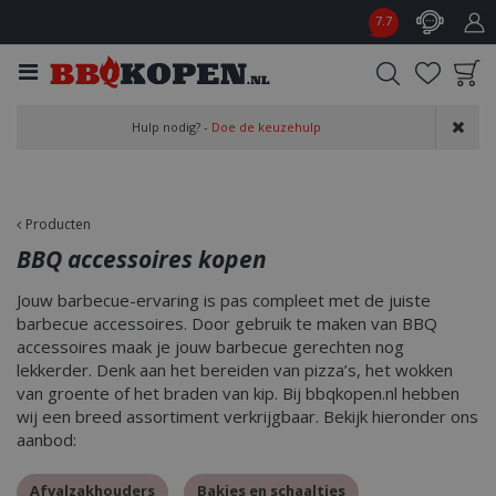
G
7.7
a
n
a
a
Product toegevoegd
r
Hulp nodig? -
Doe de keuzehulp
aan wensenlijst
c
o
n
t
Producten
e
BBQ accessoires kopen
n
t
Jouw barbecue-ervaring is pas compleet met de juiste
barbecue accessoires. Door gebruik te maken van BBQ
accessoires maak je jouw barbecue gerechten nog
lekkerder. Denk aan het bereiden van pizza’s, het wokken
van groente of het braden van kip. Bij bbqkopen.nl hebben
wij een breed assortiment verkrijgbaar. Bekijk hieronder ons
aanbod:
Afvalzakhouders
Bakjes en schaaltjes