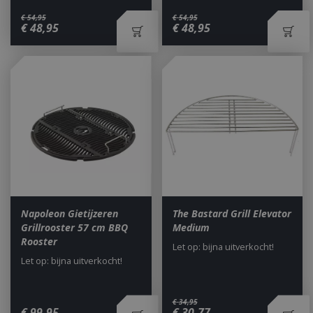
€
54
,
95
€
54
,
95
€
48
,
95
€
48
,
95
Napoleon Gietijzeren
The Bastard Grill Elevator
Grillrooster 57 cm BBQ
Medium
Rooster
Let op: bijna uitverkocht!
Let op: bijna uitverkocht!
€
34
,
95
€
99
,
95
€
30
,
77