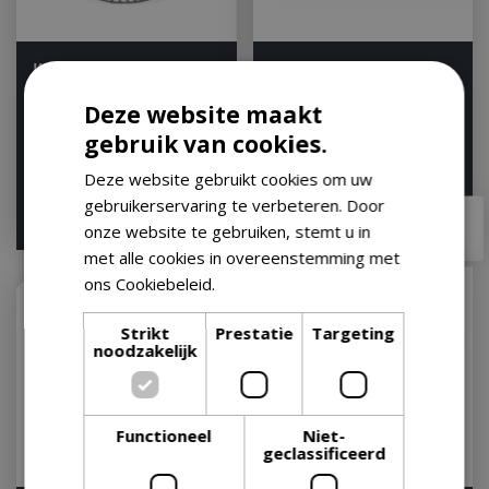
Weber Grillrooster
Half Moon Cast Iron
d57cm
Reversible Griddle - Big
Deze website maakt
Joe ®
Op voorraad
gebruik van cookies.
Let op: bijna uitverkocht!
Deze website gebruikt cookies om uw
gebruikerservaring te verbeteren. Door
€
36
,
99
€
31
,
95
€
89
,
90
onze website te gebruiken, stemt u in
met alle cookies in overeenstemming met
ons Cookiebeleid.
Lees verder
Strikt
Prestatie
Targeting
noodzakelijk
Functioneel
Niet-
geclassificeerd