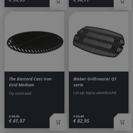
The Bastard Cast Iron
Weber Grillrooster Q1
Grid Medium
serie
Let op: bijna uitverkocht!
Op voorraad
€
49
,
95
€
93
,
49
€
41
,
97
€
82
,
95