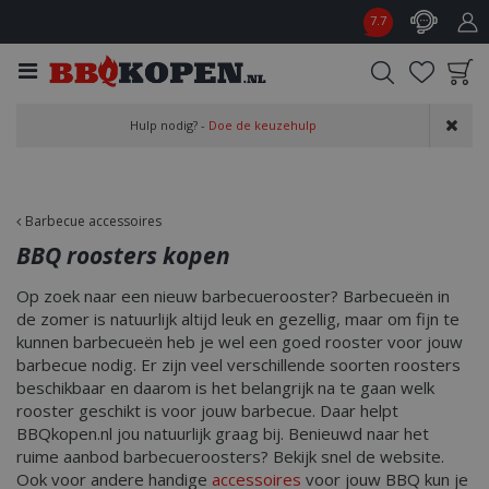
G
7.7
a
n
a
a
Product toegevoegd
r
Hulp nodig? -
Doe de keuzehulp
aan wensenlijst
c
o
n
t
Barbecue accessoires
e
BBQ roosters kopen
n
t
Op zoek naar een nieuw barbecuerooster? Barbecueën in
de zomer is natuurlijk altijd leuk en gezellig, maar om fijn te
kunnen barbecueën heb je wel een goed rooster voor jouw
barbecue nodig. Er zijn veel verschillende soorten roosters
beschikbaar en daarom is het belangrijk na te gaan welk
rooster geschikt is voor jouw barbecue. Daar helpt
BBQkopen.nl jou natuurlijk graag bij. Benieuwd naar het
ruime aanbod barbecueroosters? Bekijk snel de website.
Ook voor andere handige
accessoires
voor jouw BBQ kun je