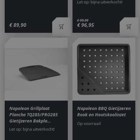
Let op: bijna uitverkocht!
€
99
,
99
€
89
,
90
€
96
,
95
Napoleon Grillplaat
Napoleon BBQ Gietijzeren
Plancha TQ285/PRO285
Rook en Houtskoolinzet
Gietijzeren Bakpla…
Op voorraad
Let op: bijna uitverkocht!