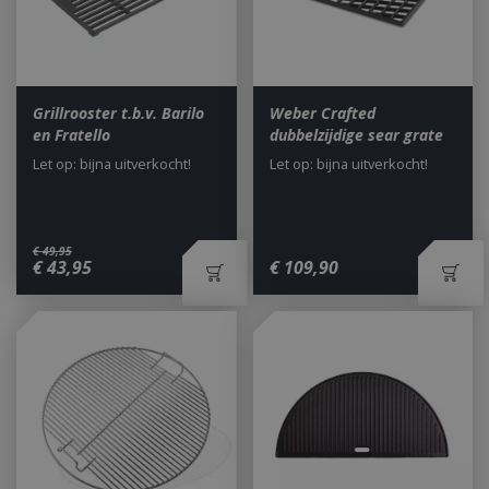
Grillrooster t.b.v. Barilo
Weber Crafted
en Fratello
dubbelzijdige sear grate
Let op: bijna uitverkocht!
Let op: bijna uitverkocht!
€
49
,
95
€
43
,
95
€
109
,
90