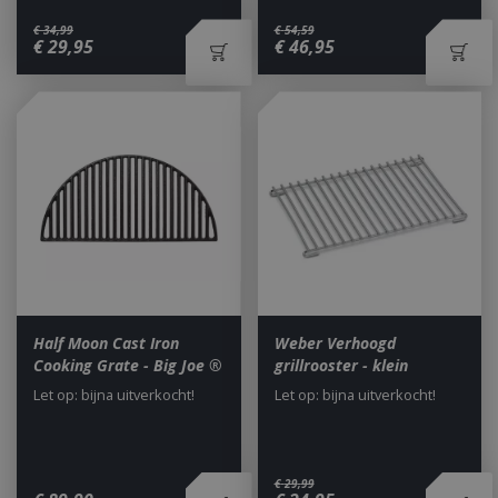
€
34
,
99
€
54
,
59
€
29
,
95
€
46
,
95
VISITOR_PRIVACY_METADATA
5 maand
YouTube
weke
.youtube.com
Half Moon Cast Iron
Weber Verhoogd
Cooking Grate - Big Joe ®
grillrooster - klein
Let op: bijna uitverkocht!
Let op: bijna uitverkocht!
€
29
,
99