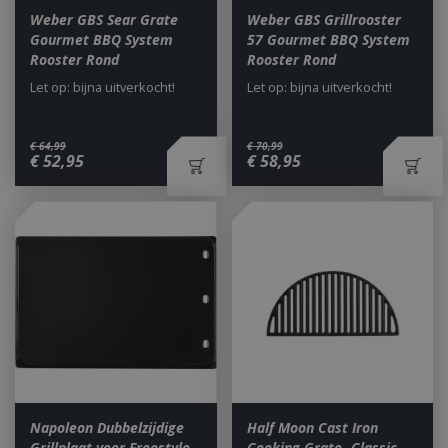
Weber GBS Sear Grate
Weber GBS Grillrooster
Gourmet BBQ System
57 Gourmet BBQ System
Rooster Rond
Rooster Rond
Let op: bijna uitverkocht!
Let op: bijna uitverkocht!
€
64
,
99
€
70
,
99
€
52
,
95
€
58
,
95
Napoleon Dubbelzijdige
Half Moon Cast Iron
Grillplaat voor Freestyle
Cooking Grate -Classic