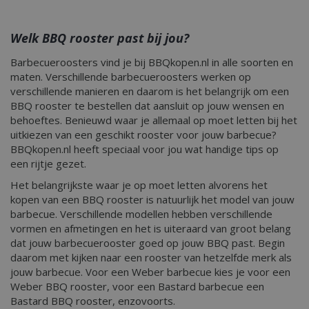
__Secure-YNID
c885-4f83-9ea7-
.youtube.com
5 maanden 4
we
e52aaa62aa9f
weken
Welk BBQ rooster past bij jou?
YSC
Sessie
Deze
Google LLC
door
.youtube.com
inge
Barbecueroosters vind je bij BBQkopen.nl in alle soorten en
weer
maten. Verschillende barbecueroosters werken op
inges
te h
verschillende manieren en daarom is het belangrijk om een
BBQ rooster te bestellen dat aansluit op jouw wensen en
IDE
1 jaar 3 weken
This 
Google LLC
info
.doubleclick.net
behoeftes. Benieuwd waar je allemaal op moet letten bij het
how 
uitkiezen van een geschikt rooster voor jouw barbecue?
the 
adver
BBQkopen.nl heeft speciaal voor jou wat handige tips op
end 
een rijtje gezet.
seen 
the s
Het belangrijkste waar je op moet letten alvorens het
kopen van een BBQ rooster is natuurlijk het model van jouw
barbecue. Verschillende modellen hebben verschillende
vormen en afmetingen en het is uiteraard van groot belang
dat jouw barbecuerooster goed op jouw BBQ past. Begin
daarom met kijken naar een rooster van hetzelfde merk als
jouw barbecue. Voor een Weber barbecue kies je voor een
Weber BBQ rooster, voor een Bastard barbecue een
Bastard BBQ rooster, enzovoorts.