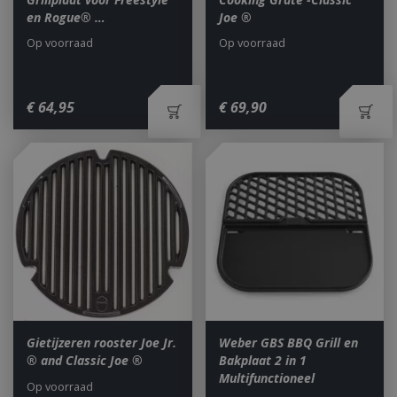
en Rogue® …
Joe ®
Op voorraad
Op voorraad
€
64
,
95
€
69
,
90
Gietijzeren rooster Joe Jr.
Weber GBS BBQ Grill en
® and Classic Joe ®
Bakplaat 2 in 1
Multifunctioneel
Op voorraad