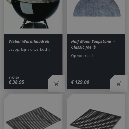
Weber Warmhoudrek
Half Moon Soapstone -
Classic Joe ®
Let op: bijna uitverkocht!
Op voorraad
€
47
,
99
€
38
,
95
€
129
,
00