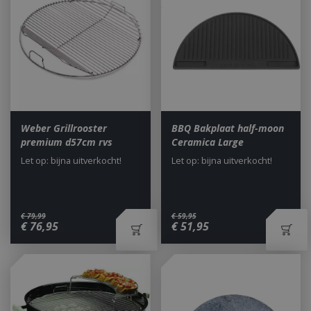
Weber Grillrooster
BBQ Bakplaat half-moon
premium d57cm rvs
Ceramica Large
Let op: bijna uitverkocht!
Let op: bijna uitverkocht!
€
79
,
99
€
59
,
95
€
76
,
95
€
51
,
95