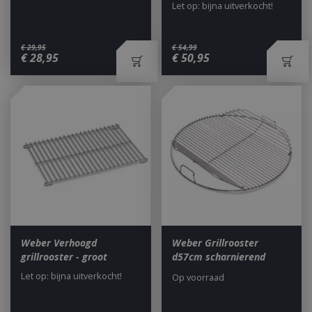
Let op: bijna uitverkocht!
€
29
,
95
€
54
,
99
€
28
,
95
€
50
,
95
_gid
1 dag
Google LLC
.bbqkopen.nl
Weber Verhoogd
Weber Grillrooster
grillrooster - groot
d57cm scharnierend
Let op: bijna uitverkocht!
Op voorraad
CookieScriptConsent
1 maan
CookieScript
dage
www.bbqkopen.nl