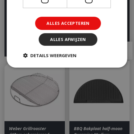
Weber GBS Grillrooster
Weber Crafted Frameset
57cm RVS
Genesis BBQ Frame Kit
Let op: bijna uitverkocht!
Let op: bijna uitverkocht!
ALLES ACCEPTEREN
ALLES AFWIJZEN
€
99
,
99
€
92
,
95
€
86
,
95
DETAILS WEERGEVEN
Strikt noodzakelijk
Prestatie
Targeting
Functioneel
Niet-geclassificeerd
Strikt noodzakelijke cookies maken de
kernfunctionaliteiten van de website mogelijk,
zoals gebruikersaanmelding en accountbeheer.
De website kan niet goed worden gebruikt zonder
de strikt noodzakelijke cookies.
Weber Grillrooster
BBQ Bakplaat half-moon