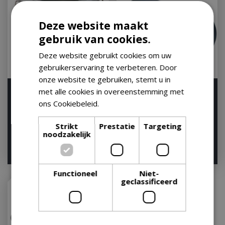
Deze website maakt
gebruik van cookies.
Deze website gebruikt cookies om uw
gebruikerservaring te verbeteren. Door
onze website te gebruiken, stemt u in
Traeger Metalen Pellet
Traeger Pellet Deksel en
met alle cookies in overeenstemming met
Emmer 9kg
Filter Kit
ons Cookiebeleid.
Lees verder
Houd mij op de hoogte
Houd mij op de hoogte
Strikt
Prestatie
Targeting
noodzakelijk
€
19
,
51
€
18
,
52
Functioneel
Niet-
geclassificeerd