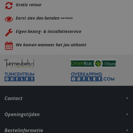
second
.db.sleak.chat
Gratis retour
Eerst zien dan betalen
met Riverty
Eigen bezorg- & installatieservice
We komen wanneer het jou uitkomt
_ga
1 jaar
Google LLC
maan
.bbqkopen.nl
Contact
Openingstijden
Bestelinformatie