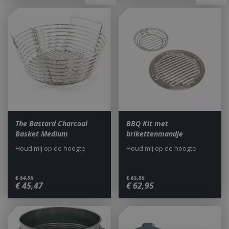
The Bastard Charcoal
BBQ Kit met
Basket Medium
brikettenmandje
Houd mij op de hoogte
Houd mij op de hoogte
€
54
,
95
€
65
,
95
€
45
,
47
€
62
,
95