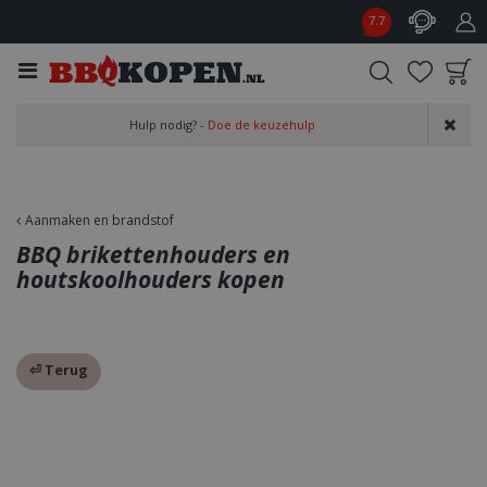
G
7.7
a
n
a
a
Product toegevoegd
r
Hulp nodig? -
Doe de keuzehulp
aan wensenlijst
c
o
n
t
Aanmaken en brandstof
e
BBQ brikettenhouders en
n
houtskoolhouders kopen
t
⏎ Terug