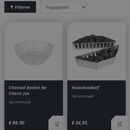
Filteren
Charcoal Basket for
Houtskoolkorf
Classic Joe
Op voorraad
Op voorraad
€
99
,
90
€
34
,
95