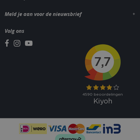
Meld je aan voor de nieuwsbrief
Volg ons
_gid
1 dag
Google LLC
.bbqkopen.nl
CookieScriptConsent
1 maan
CookieScript
dage
www.bbqkopen.nl