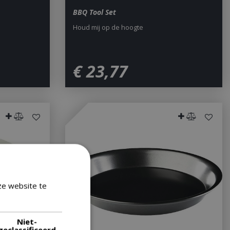
BBQ Tool Set
Houd mij op de hoogte
€
23
,
77
ze website te
Lees verder
Niet-
geclassificeerd