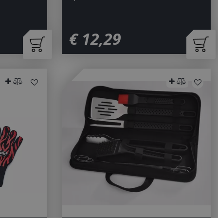
€
12
,
29