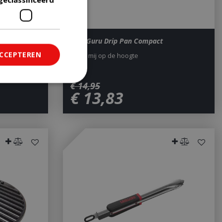
one Compact
Grill Guru Drip Pan Compact
ACCEPTEREN
Houd mij op de hoogte
€
14
,
95
€
13
,
83
ficeerd
saanmelding en
om onderscheid te
 Dit is gunstig
rapporten te
uik van hun
ted with Google
a significant update