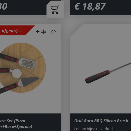
30
€
18
,
87
Met 20% afgeprijsd
zza Set (Pizza
Grill Guru BBQ Silicon Brush
r+Rasp+Spatula)
Let op: bijna uitverkocht!