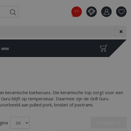
7.7
Product toeg
aan wensenl
 ons
an keramische barbecues. Die keramische top zorgt voor een
Guru blijft op temperatuur. Daarmee zijn de Grill Guru
oorbeeld aan pulled pork, brisket of pastrami.
gina
Vergelijk (0)