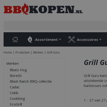
Ga
naar
content
Assortiment
Accessoires
Home
Producten
Merken
Grill Guru
Grill G
Merken
Blues Hog
Boretti
Grill Guru ka
uitstekende co
Black Ranch BBQ collectie
barbecues ook
Cadac
Cobb
CookKing
1 - 27 van 27
EcoGrill