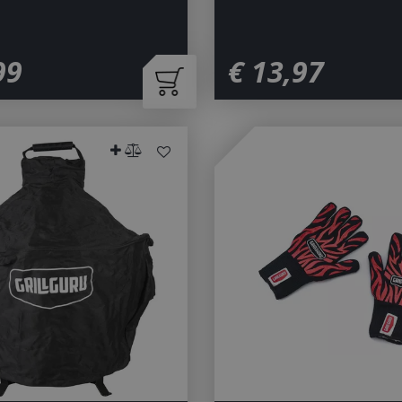
99
€
13
,
97