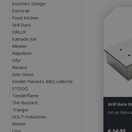
Esschert Design
Eurotrail
Food Kitchen
Grill Guru
GRLLR
Kamado Joe
Meater
Napoleon
Ofyr
Resaco
Solo Stove
Smokin Flavours BBQ collectie
STOOQ
Tenderflame
The Bastard
Grill Guru 
Traeger
Let op: bijna 
VOLT! Industries
Weber
€
14
,
95
Cosi