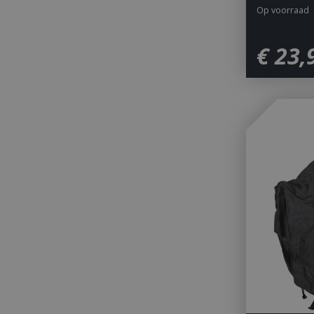
Op voorraad
€
23
,