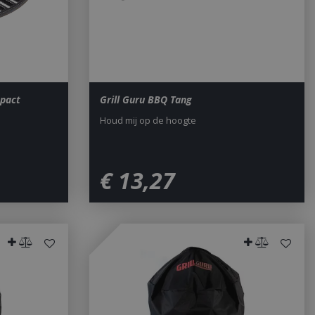
sed analytics
o distinguish unique
y generated
It is included in
nd used to calculate
data for the sites
 is set to expire
s customisable by
mpact
Grill Guru BBQ Tang
ted with Google
ears to be a new
Houd mij op de hoogte
no information is
ears to store and
h page visited.
door de Cookie-
ookievoorkeuren
€
13
,
27
. De cookie-banner
dzakelijk om
 om de
er en
actie met de site
gegevens over de
r met betrekking
d en instellingen,
n gerespecteerd