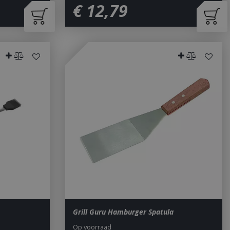
€
12
,
79
Grill Guru Hamburger Spatula
Op voorraad