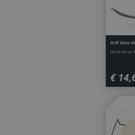
Grill Guru V
_gid
Houd mij op 
CookieScriptCons
€
14
,
VISITOR_PRIVAC