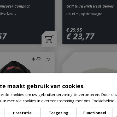
Raincover Compact
Grill Guru High Heat Gloves
uitverkocht!
Houd mij op de hoogte
€
29
,
95
67
€
23
,
77
te maakt gebruik van cookies.
ruikt cookies om uw gebruikerservaring te verbeteren. Door on
 u in met alle cookies in overeenstemming met ons Cookiebeleid.
Prestatie
Targeting
Functioneel