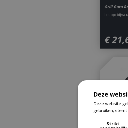
Grill Guru 
Let op: bijna 
€
21
,
Deze websi
Deze website geb
gebruiken, stemt
Strikt
noodzakelijk