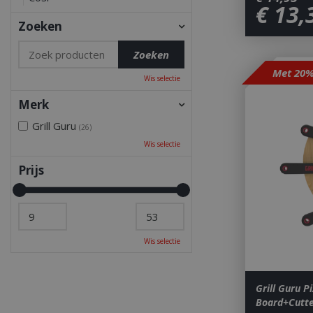
€
13
,
Zoeken
Wis selectie
Merk
Grill Guru
(26)
Wis selectie
Prijs
Wis selectie
Grill Guru Pi
Board+Cutte