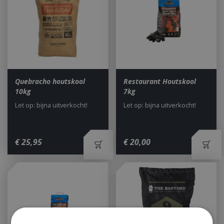
Quebracho houtskool
Restaurant Houtskool
10kg
7kg
Let op: bijna uitverkocht!
Let op: bijna uitverkocht!
€
25
,
95
€
20
,
00