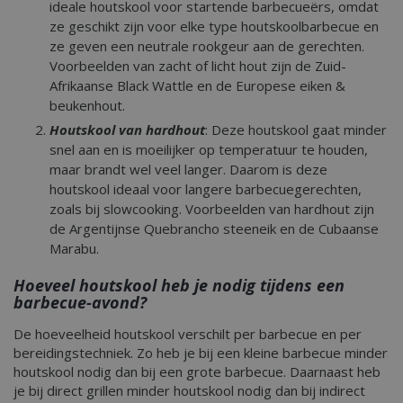
ideale houtskool voor startende barbecueërs, omdat
ze geschikt zijn voor elke type houtskoolbarbecue en
ze geven een neutrale rookgeur aan de gerechten.
Voorbeelden van zacht of licht hout zijn de Zuid-
Afrikaanse Black Wattle en de Europese eiken &
beukenhout.
_ga
1 jaar
Google LLC
Houtskool van hardhout
: Deze houtskool gaat minder
maan
.bbqkopen.nl
snel aan en is moeilijker op temperatuur te houden,
maar brandt wel veel langer. Daarom is deze
houtskool ideaal voor langere barbecuegerechten,
zoals bij slowcooking. Voorbeelden van hardhout zijn
de Argentijnse Quebrancho steeneik en de Cubaanse
Marabu.
Hoeveel houtskool heb je nodig tijdens een
barbecue-avond?
De hoeveelheid houtskool verschilt per barbecue en per
bereidingstechniek. Zo heb je bij een kleine barbecue minder
houtskool nodig dan bij een grote barbecue. Daarnaast heb
je bij direct grillen minder houtskool nodig dan bij indirect