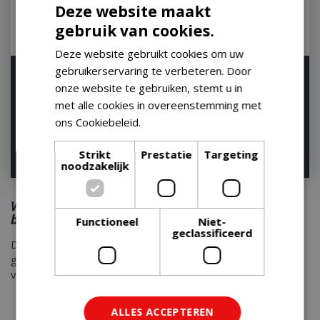
Deze website maakt
gebruik van cookies.
Deze website gebruikt cookies om uw
gebruikerservaring te verbeteren. Door
Blackstone premium
The Bastard Houtskool
houtskool. 3kg
Marabu 9 kg
onze website te gebruiken, stemt u in
met alle cookies in overeenstemming met
Op voorraad
Houd mij op de hoogte
ons Cookiebeleid.
Lees verder
Strikt
Prestatie
Targeting
€
10
,
00
€
19
,
57
noodzakelijk
Wat is het verschil tussen houtskool en
briketten?
Functioneel
Niet-
geclassificeerd
De termen houtskool en briketten worden vaak door elkaar
gebruikt, maar zijn niet hetzelfde. Wij zetten de verschillen
voor jou op een rij:
Houtskool brandt snel, kort en hard. Hierdoor kan
ALLES ACCEPTEREN
houtskool een zeer hoge temperatuur bereiken;