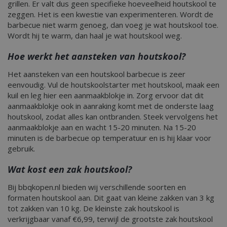
grillen. Er valt dus geen specifieke hoeveelheid houtskool te
zeggen. Het is een kwestie van experimenteren. Wordt de
barbecue niet warm genoeg, dan voeg je wat houtskool toe.
Wordt hij te warm, dan haal je wat houtskool weg.
Hoe werkt het aansteken van houtskool?
_gid
1 dag
Google LLC
.bbqkopen.nl
Het aansteken van een houtskool barbecue is zeer
eenvoudig. Vul de houtskoolstarter met houtskool, maak een
kuil en leg hier een aanmaakblokje in. Zorg ervoor dat dit
aanmaakblokje ook in aanraking komt met de onderste laag
houtskool, zodat alles kan ontbranden. Steek vervolgens het
aanmaakblokje aan en wacht 15-20 minuten. Na 15-20
minuten is de barbecue op temperatuur en is hij klaar voor
gebruik.
CookieScriptConsent
1 maan
CookieScript
Wat kost een zak houtskool?
dage
www.bbqkopen.nl
Bij bbqkopen.nl bieden wij verschillende soorten en
formaten houtskool aan. Dit gaat van kleine zakken van 3 kg
tot zakken van 10 kg. De kleinste zak houtskool is
verkrijgbaar vanaf €6,99, terwijl de grootste zak houtskool