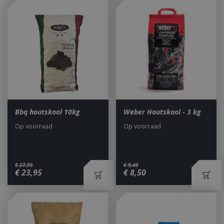
Bbq houtskool 10kg
Weber Houtskool - 3 kg
Op voorraad
Op voorraad
€
27
,
95
€
9
,
49
€
23
,
95
€
8
,
50