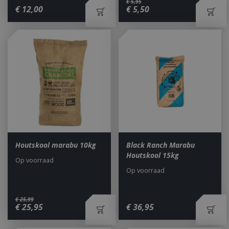
€
5
,
95
€
12
,
00
€
5
,
50
Houtskool marabu 10kg
Black Ranch Marabu
Houtskool 15kg
Op voorraad
Op voorraad
€
25
,
99
€
25
,
95
€
36
,
95