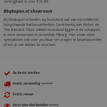
verkrijgbaar is voor €23,95.
Bbqkopen.nl showroom
Bij bbqkopen.nl bieden wij houtskool aan van verschillende
VISITOR_PRIVACY_METADATA
5 maand
YouTube
hoogstaande barbecuemerken. Denk hierbij aan Weber en
weke
.youtube.com
The Bastard. Onze zakken houtskool liggen in de schappen
in onze showroom in GroenRijk Tilburg. Hier staan onze
specialisten ook voor jou klaar om vragen te beantwoorden
of om je van advies te voorzien.
Waarom BBQkopen.nl?
De beste merken
Gratis verzending
vanaf €49,99
Gratis retour
Eerst zien dan betalen
met Riverty