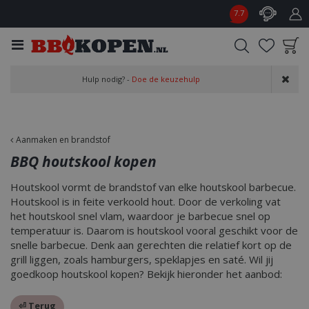
G
7.7
a
n
a
a
Product toegevoegd
r
Hulp nodig? -
Doe de keuzehulp
aan wensenlijst
c
o
n
t
Aanmaken en brandstof
e
BBQ houtskool kopen
n
t
Houtskool vormt de brandstof van elke houtskool barbecue.
Houtskool is in feite verkoold hout. Door de verkoling vat
het houtskool snel vlam, waardoor je barbecue snel op
temperatuur is. Daarom is houtskool vooral geschikt voor de
snelle barbecue. Denk aan gerechten die relatief kort op de
grill liggen, zoals hamburgers, speklapjes en saté. Wil jij
goedkoop houtskool kopen? Bekijk hieronder het aanbod:
⏎ Terug