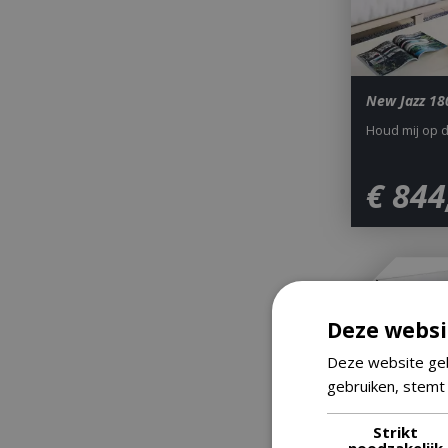
New Jazz 18
Houd mij op 
€
844
Deze websi
Deze website geb
gebruiken, stemt
Strikt
noodzakelijk