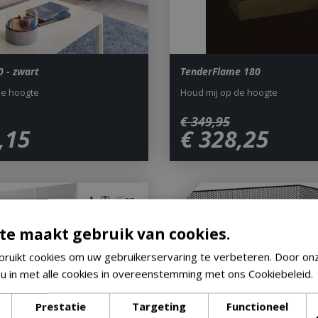
0 - zwart
TenderFlame 180
de hoogte
Houd mij op de hoogte
€
349
,
95
,
15
€
328
,
25
te maakt gebruik van cookies.
ruikt cookies om uw gebruikerservaring te verbeteren. Door on
 u in met alle cookies in overeenstemming met ons Cookiebeleid.
Prestatie
Targeting
Functioneel