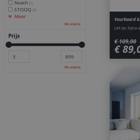
Noach
(1)
STOOQ
(2)
Meer
Vuurhaard k
Wis selectie
Let op: bijna 
Prijs
€
109
,
00
€
89
,
Wis selectie