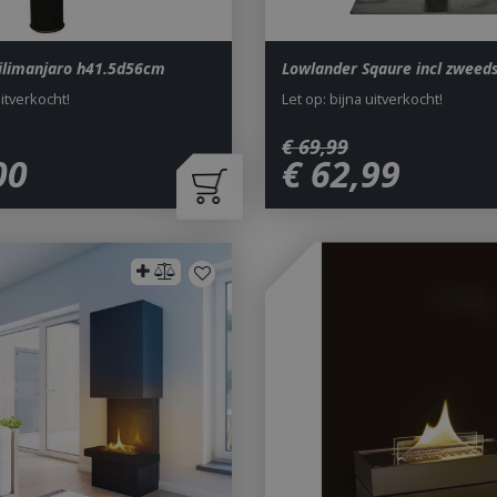
ilimanjaro h41.5d56cm
Lowlander Sqaure incl zweeds
uitverkocht!
Let op: bijna uitverkocht!
€
69
,
99
00
€
62
,
99