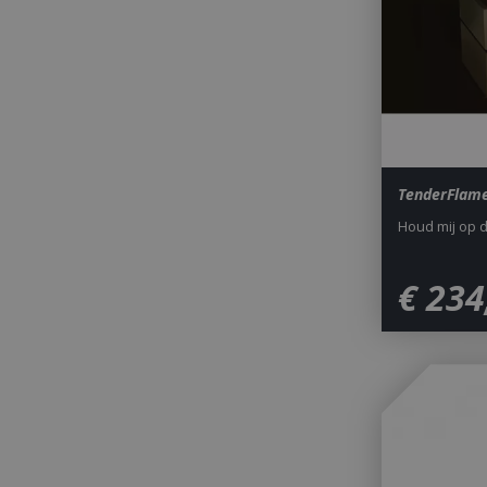
_gid
TenderFlam
Houd mij op 
CookieScriptCons
€
234
VISITOR_PRIVAC