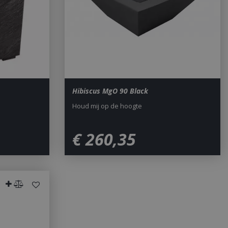
sed analytics
o distinguish unique
y generated
It is included in
nd used to calculate
data for the sites
 is set to expire
s customisable by
ted with Google
ears to be a new
no information is
Hibiscus MgO 90 Black
ears to store and
h page visited.
Houd mij op de hoogte
door de Cookie-
ookievoorkeuren
. De cookie-banner
€
260
,
35
dzakelijk om
 om de
er en
actie met de site
gegevens over de
r met betrekking
d en instellingen,
n gerespecteerd