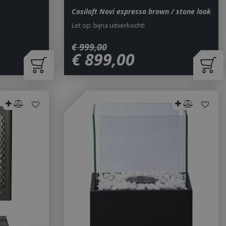
Cosiloft Novi espresso brown / stone look
Let op: bijna uitverkocht!
€
999
,
00
€
899
,
00