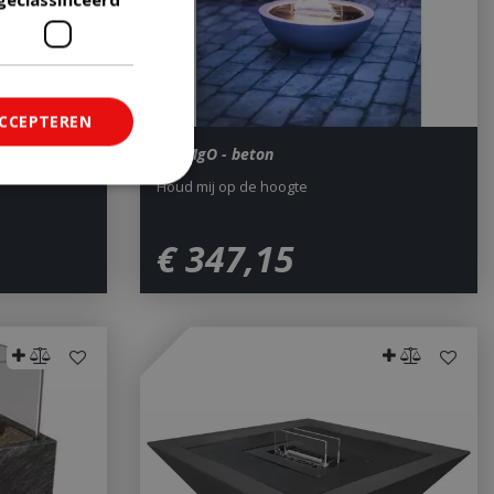
ACCEPTEREN
Iris MgO - beton
Houd mij op de hoogte
ficeerd
€
347
,
15
saanmelding en
om onderscheid te
 Dit is gunstig
rapporten te
uik van hun
ted with Google
a significant update