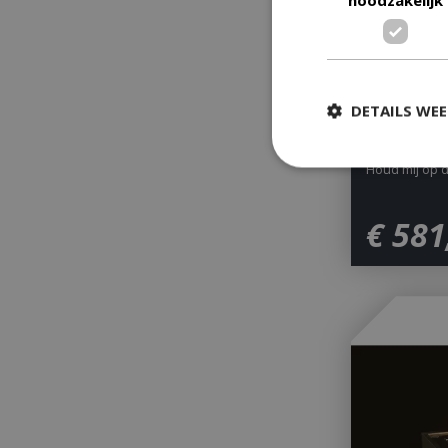
DETAILS WE
MgO 180
Houd mij op 
Strikt
€
581
Strikt noodzakelijke
accountbeheer. De w
Naam
__cf_bm
_ga