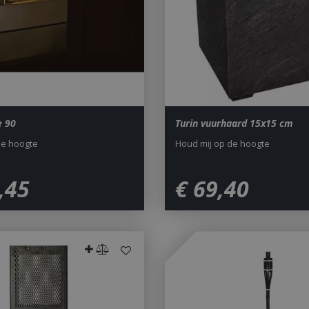
to Google's more commonly u
service. This cookie is used t
users by assigning a randoml
number as a client identifier. 
each page request in a site a
visitor, session and campaign 
analytics reports. By default it
after 2 years, although this i
website owners.
1 dag
This cookie name is asssocia
Google LLC
Universal Analytics. This app
.bbqkopen.nl
cookie and as of Spring 2017 
e 90
Turin vuurhaard 15x15 cm
available from Google. It app
update a unique value for eac
de hoogte
Houd mij op de hoogte
ent
1 maand 2
Deze cookie wordt gebruikt 
CookieScript
dagen
Script.com-service om de c
www.bbqkopen.nl
van bezoekers te onthouden
,
45
€
69
,
40
van Cookie-Script.com is noo
correct te werken.
Y_METADATA
5 maanden 4
Deze cookie wordt gebruikt
YouTube
weken
toestemming van de gebruik
.youtube.com
privacykeuzes voor hun inter
op te slaan. Het registreert 
toestemming van de bezoeke
tot verschillende privacybelei
zodat hun voorkeuren worde
in toekomstige sessies.