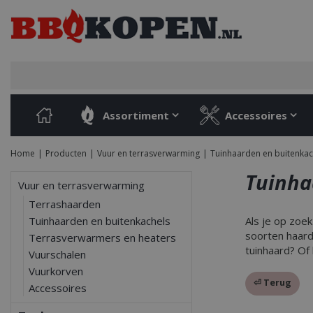
Ga
naar
content
Assortiment
Accessoires
Home
Producten
Vuur en terrasverwarming
Tuinhaarden en buitenkac
Tuinha
Vuur en terrasverwarming
Terrashaarden
Tuinhaarden en buitenkachels
Als je op zoek
soorten haarde
Terrasverwarmers en heaters
tuinhaard? Of
Vuurschalen
Vuurkorven
⏎ Terug
Accessoires