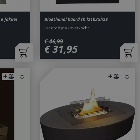
e fakkel
Bioethanol haard rh l21b25h28
Let op: bijna uitverkocht!
€
46
,
99
€
31
,
95