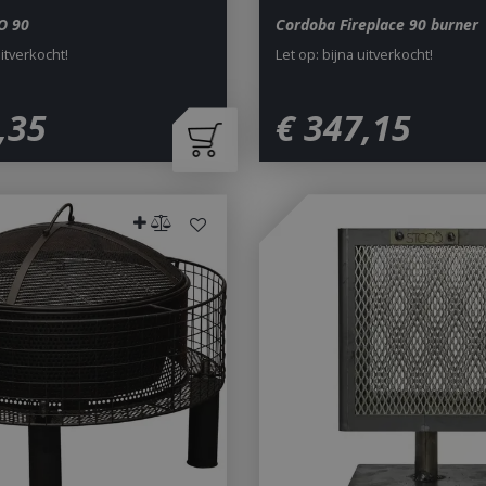
O 90
Cordoba Fireplace 90 burner
uitverkocht!
Let op: bijna uitverkocht!
,
35
€
347
,
15