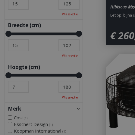
Hibiscus Mg
Wis selectie
Let op: bijna 
Breedte (cm)
€
260
Wis selectie
Hoogte (cm)
Wis selectie
Merk
Cosi
(1)
Esschert Design
(1)
Koopman International
(1)