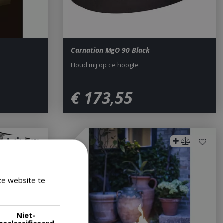
Carnation MgO 90 Black
Houd mij op de hoogte
€
173
,
55
ze website te
Lees verder
Niet-
geclassificeerd