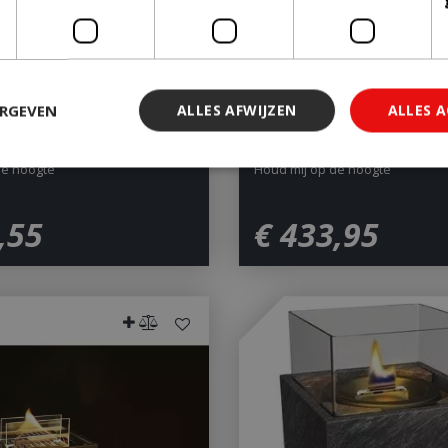
ERGEVEN
ALLES AFWIJZEN
ALLES 
Lisbon Fireplace 180 burner
de hoogte
Houd mij op de hoogte
 noodzakelijk
Prestatie
Targeting
Functioneel
Niet-geclassi
,
55
€
433
,
95
 cookies maken de kernfunctionaliteiten van de website mogelijk, zoals gebruiker
ebsite kan niet goed worden gebruikt zonder de strikt noodzakelijke cookies.
Aanbieder
/
Vervaldatum
Omschrijving
Domein
29 minuten 59
Deze cookie wordt gebruikt 
Cloudflare Inc.
seconden
maken tussen mensen en bots.
.db.sleak.chat
voor de website, om geldige 
kunnen maken over het gebr
website.
1 jaar 1
This cookie name is asssocia
Google LLC
maand
Universal Analytics - which is 
.bbqkopen.nl