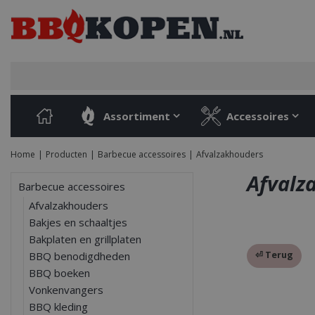
Ga
naar
content
Assortiment
Accessoires
Home
Producten
Barbecue accessoires
Afvalzakhouders
Afvalz
Barbecue accessoires
Afvalzakhouders
Bakjes en schaaltjes
Bakplaten en grillplaten
⏎ Terug
BBQ benodigdheden
BBQ boeken
Vonkenvangers
BBQ kleding