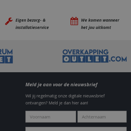
om onderscheid te
 Dit is gunstig
Eigen bezorg- &
We komen wanneer
rapporten te
uik van hun
installatieservice
het jou uitkomt
ted with Google
a significant update
sed analytics
o distinguish unique
y generated
It is included in
nd used to calculate
data for the sites
 is set to expire
s customisable by
Meld je aan voor de nieuwsbrief
ted with Google
ears to be a new
Wil jij regelmatig onze digitale nieuwsbrief
no information is
ears to store and
ontvangen? Meld je dan hier aan!
h page visited.
door de Cookie-
ookievoorkeuren
. De cookie-banner
dzakelijk om