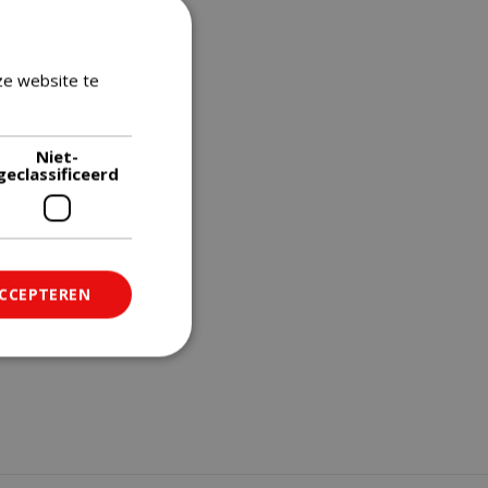
ze website te
Lees verder
Niet-
geclassificeerd
ACCEPTEREN
ficeerd
saanmelding en