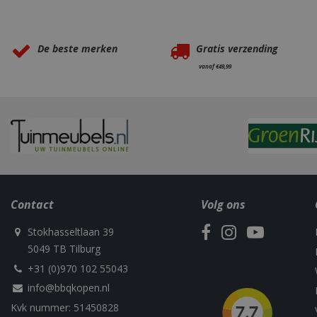
Naam
Waarom BBQkopen.nl?
__cf_bm
De beste merken
Gratis verzending
vanaf €49,99
_ga
Contact
Volg ons
_gid
Stokhasseltlaan 39
5049 TB Tilburg
+31 (0)970 102 55043
CookieScriptCons
info@bbqkopen.nl
Kvk nummer: 51450828