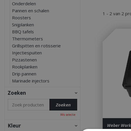
Onderdelen
Pannen en schalen
1 - 2 van 2 p
Roosters
Snijplanken
BBQ tafels
Thermometers
Grillspitten en rotisserie
Injectiespuiten
Pizzastenen
Rookplanken
Drip pannen
Marinade injectors
Zoeken
Wis selectie
Kleur
Weber Works