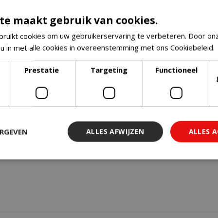
uitverkocht!
Houd mij op de hoogte
te maakt gebruik van cookies.
€
39
,
95
95
€
33
,
88
ruikt cookies om uw gebruikerservaring te verbeteren. Door on
 u in met alle cookies in overeenstemming met ons Cookiebeleid.
Prestatie
Targeting
Functioneel
ERGEVEN
ALLES AFWIJZEN
ALLES 
 noodzakelijk
Prestatie
Targeting
Functioneel
Niet-geclassi
 cookies maken de kernfunctionaliteiten van de website mogelijk, zoals gebruiker
ebsite kan niet goed worden gebruikt zonder de strikt noodzakelijke cookies.