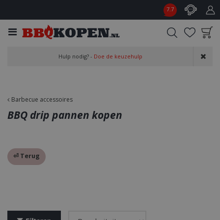
G
7.7
a
n
a
a
Product toegevoegd
r
Hulp nodig? -
Doe de keuzehulp
aan wensenlijst
c
o
n
t
Barbecue accessoires
e
BBQ drip pannen kopen
n
t
⏎ Terug