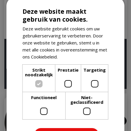
Deze website maakt
gebruik van cookies.
Deze website gebruikt cookies om uw
gebruikerservaring te verbeteren. Door
onze website te gebruiken, stemt u in
The Bastard DripPan L .
The Bastard Drip Pan
met alle cookies in overeenstemming met
Half Moon (1 pcs)
Halve Maan Medium
ons Cookiebeleid.
Lees verder
Houd mij op de hoogte
Houd mij op de hoogte
Strikt
Prestatie
Targeting
noodzakelijk
€
17
,
95
€
23
,
95
€
17
,
47
Functioneel
Niet-
geclassificeerd