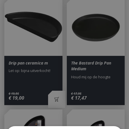
Drip pan ceramica m
The Bastard Drip Pan
Medium
Let op: bijna uitverkocht!
Houd mij op de hoogte
€
19
,
95
€
17
,
95
€
19
,
00
€
17
,
47