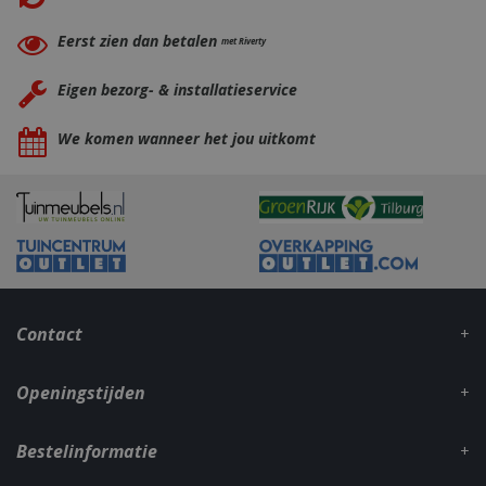
Eerst zien dan betalen
met Riverty
Eigen bezorg- & installatieservice
We komen wanneer het jou uitkomt
_ga
1 jaar
Google LLC
maan
.bbqkopen.nl
Contact
Openingstijden
Bestelinformatie