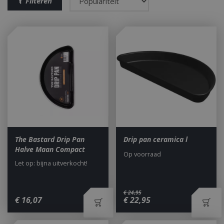
Filteren
The Bastard Drip Pan
Drip pan ceramica l
Halve Maan Compact
Op voorraad
Let op: bijna uitverkocht!
€
24
,
95
€
16
,
07
€
22
,
95