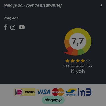
Meld je aan voor de nieuwsbrief
Volg ons
_gid
1 dag
Google LLC
.bbqkopen.nl
CookieScriptConsent
1 maan
CookieScript
dage
www.bbqkopen.nl