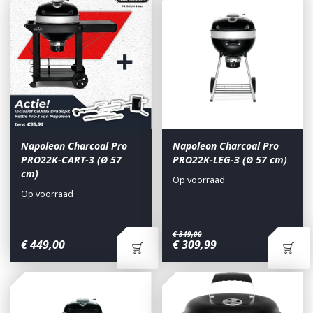
Napoleon Charcoal Pro
Napoleon Charcoal Pro
PRO22K-CART-3 (Ø 57
PRO22K-LEG-3 (Ø 57 cm)
cm)
Op voorraad
Op voorraad
€
349
,
00
€
449
,
00
€
309
,
99