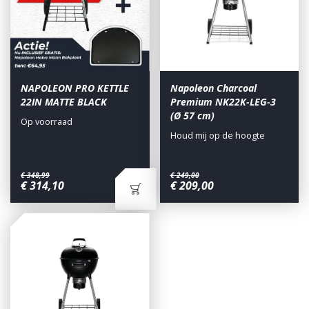
NAPOLEON PRO KETTLE
Napoleon Charcoal
22IN MATTE BLACK
Premium NK22K-LEG-3
(Ø 57 cm)
Op voorraad
Houd mij op de hoogte
€
348
,
99
€
249
,
00
€
314
,
10
€
209
,
00