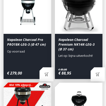
Napoleon Charcoal Pro
Napoleon Charcoal
PRO18K-LEG-3 (Ø 47 cm)
Premium NK14K-LEG-3
(Ø 37 cm)
Op voorraad
Let op: bijna uitverkocht!
€
89
,
00
€
279
,
00
€
88
,
95
Met 10% afgeprijsd