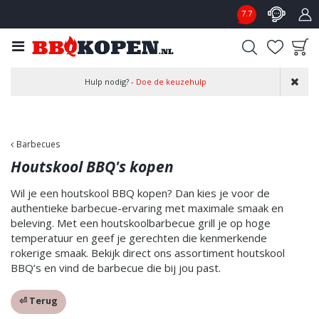
G
7.7
a
n
a
a
Product toegevoegd
r
Hulp nodig? -
Doe de keuzehulp
aan wensenlijst
c
o
n
t
Barbecues
e
Houtskool BBQ's kopen
n
t
Wil je een houtskool BBQ kopen? Dan kies je voor de
authentieke barbecue-ervaring met maximale smaak en
beleving. Met een houtskoolbarbecue grill je op hoge
temperatuur en geef je gerechten die kenmerkende
rokerige smaak. Bekijk direct ons assortiment houtskool
BBQ’s en vind de barbecue die bij jou past.
⏎ Terug