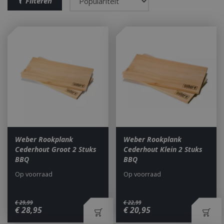
Filteren
Weber Rookplank
Weber Rookplank
Cederhout Groot 2 Stuks
Cederhout Klein 2 Stuks
BBQ
BBQ
Op voorraad
Op voorraad
€
29
,
99
€
22
,
99
€
28
,
95
€
20
,
95