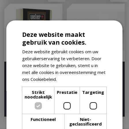
Deze website maakt
gebruik van cookies.
Deze website gebruikt cookies om uw
gebruikerservaring te verbeteren. Door
onze website te gebruiken, stemt u in
Weber Portie Rookplank
Cederhouten rookplank
met alle cookies in overeenstemming met
Cederhout 4 Stuks
groot model
ons Cookiebeleid.
Lees verder
Western Red Cedar …
Houd mij op de hoogte
Op voorraad
Strikt
Prestatie
Targeting
noodzakelijk
€
11
,
99
€
29
,
99
€
11
,
00
€
28
,
95
Functioneel
Niet-
geclassificeerd