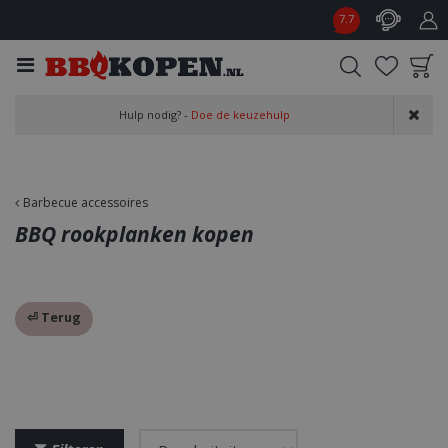
G
7.7
a
n
a
a
Product toegevoegd
r
Hulp nodig? -
Doe de keuzehulp
aan wensenlijst
c
o
n
t
Barbecue accessoires
e
BBQ rookplanken kopen
n
t
⏎ Terug