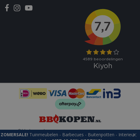
_gid
1 dag
Google LLC
.bbqkopen.nl
CookieScriptConsent
1 maan
CookieScript
dage
www.bbqkopen.nl
© bbqkopen.nl
Green Solutions
Tuincentrum Overzicht
ZOMERSALE!
Tuinmeubelen - Barbecues - Buitenpotten - Interieur