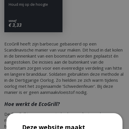
Houd mij op de hoogte
vanaf
€
3
,
33
EcoGrill heeft zijn barbecue gebaseerd op een
Scandinavische manier van vuur maken. Dit houd in dat kolen
in de binnenkant van een boomstam worden geplaatst én
aangestoken. De incisies aan de buitenkant van de
boomstam zorgen voor een evenredige verdeling van hitte
en langere brandduur. Soldaten gebruikten deze methode al
in de Dertigjarige Oorlog. Zo hielden ze zich warm tijdens
oorlog met het zogenaamde ‘Schwedenfeuer’. Bij deze
manier is er geen aanmaakvloeistof nodig.
Hoe werkt de EcoGrill?
De EcoGrill is een compacte barbecue die je snel en
makkelijk mee kunt nemen. Daardoor is hij geschikt voor op
het strand, het park, op de camping of op een balkon.
Deze website maakt