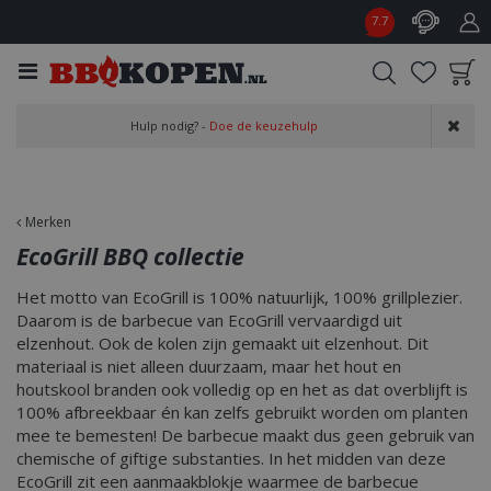
G
7.7
a
n
a
a
Product toegevoegd
r
Hulp nodig? -
Doe de keuzehulp
aan wensenlijst
c
o
n
t
Merken
e
EcoGrill BBQ collectie
n
t
Het motto van EcoGrill is 100% natuurlijk, 100% grillplezier.
Daarom is de barbecue van EcoGrill vervaardigd uit
elzenhout. Ook de kolen zijn gemaakt uit elzenhout. Dit
materiaal is niet alleen duurzaam, maar het hout en
houtskool branden ook volledig op en het as dat overblijft is
100% afbreekbaar én kan zelfs gebruikt worden om planten
mee te bemesten! De barbecue maakt dus geen gebruik van
chemische of giftige substanties. In het midden van deze
EcoGrill zit een aanmaakblokje waarmee de barbecue