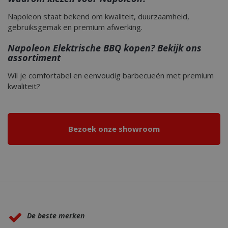
Napoleon staat bekend om kwaliteit, duurzaamheid,
gebruiksgemak en premium afwerking.
Napoleon Elektrische BBQ kopen? Bekijk ons
assortiment
Wil je comfortabel en eenvoudig barbecueën met premium
CookieScriptConsent
1 maan
CookieScript
kwaliteit?
dage
www.bbqkopen.nl
Bezoek onze showroom
VISITOR_PRIVACY_METADATA
5 maand
YouTube
Waarom BBQkopen.nl?
weke
.youtube.com
De beste merken