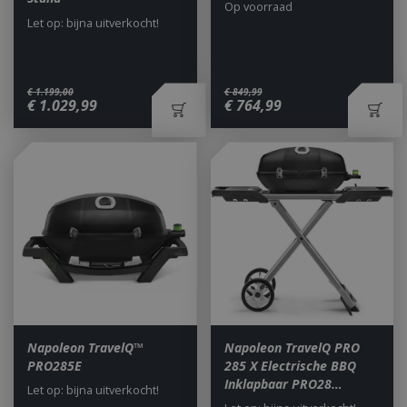
Op voorraad
Let op: bijna uitverkocht!
€
1.199
,
00
€
849
,
99
€
1.029
,
99
€
764
,
99
Napoleon TravelQ™
Napoleon TravelQ PRO
PRO285E
285 X Electrische BBQ
Inklapbaar PRO28…
Let op: bijna uitverkocht!