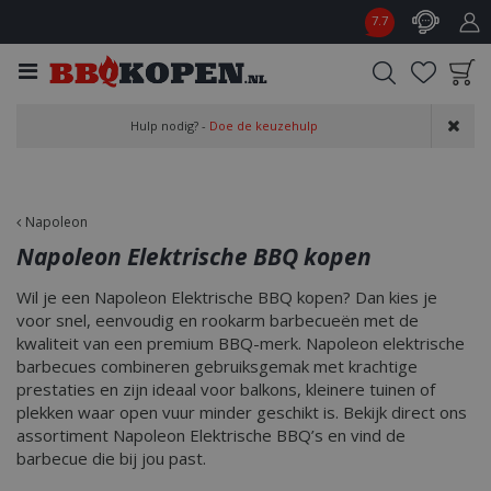
G
7.7
a
n
a
a
Product toegevoegd
r
Hulp nodig? -
Doe de keuzehulp
aan wensenlijst
c
o
n
t
Napoleon
e
Napoleon Elektrische BBQ kopen
n
t
Wil je een Napoleon Elektrische BBQ kopen? Dan kies je
voor snel, eenvoudig en rookarm barbecueën met de
kwaliteit van een premium BBQ-merk. Napoleon elektrische
barbecues combineren gebruiksgemak met krachtige
prestaties en zijn ideaal voor balkons, kleinere tuinen of
plekken waar open vuur minder geschikt is. Bekijk direct ons
assortiment Napoleon Elektrische BBQ’s en vind de
barbecue die bij jou past.