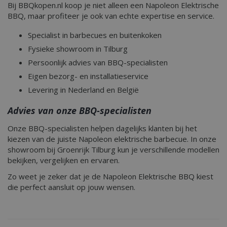
Bij BBQkopen.nl koop je niet alleen een Napoleon Elektrische
Strikt noodzakelijk
Prestatie
BBQ, maar profiteer je ook van echte expertise en service.
Targeting
Functioneel
Specialist in barbecues en buitenkoken
Niet-geclassificeerd
Fysieke showroom in Tilburg
Strikt noodzakelijke cookies maken de
Persoonlijk advies van BBQ-specialisten
kernfunctionaliteiten van de website mogelijk,
zoals gebruikersaanmelding en accountbeheer.
Eigen bezorg- en installatieservice
De website kan niet goed worden gebruikt zonder
de strikt noodzakelijke cookies.
Levering in Nederland en België
Aanbieder
/
Naam
Vervald
Advies van onze BBQ-specialisten
Domein
__cf_bm
29 minut
Cloudflare Inc.
Onze BBQ-specialisten helpen dagelijks klanten bij het
second
.db.sleak.chat
kiezen van de juiste Napoleon elektrische barbecue. In onze
showroom bij Groenrijk Tilburg kun je verschillende modellen
bekijken, vergelijken en ervaren.
Zo weet je zeker dat je de Napoleon Elektrische BBQ kiest
die perfect aansluit op jouw wensen.
_ga
1 jaar
Google LLC
maan
.bbqkopen.nl