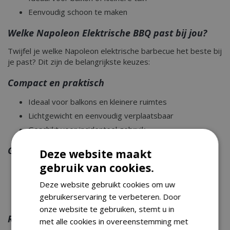
Eenvoudig schoon te maken
Welke Napoleon Elektrische BBQ past bij jou?
Twijfel je welke Napoleon elektrische barbecue het beste bij
je past? Dit zijn de belangrijkste keuzes:
Compact en praktisch
Ideaal voor balkons en kleinere ruimtes
Lichtgewicht en eenvoudig verplaatsbaar
Geschikt voor incidenteel gebruik
Gezin en regelmatig gebruik
Deze website maakt
gebruik van cookies.
Groter grilloppervlak
Meer vermogen en controle
Deze website gebruikt cookies om uw
gebruikerservaring te verbeteren. Door
Geschikt voor meerdere gerechten tegelijk
onze website te gebruiken, stemt u in
Regelmatige BBQ-liefhebber
met alle cookies in overeenstemming met