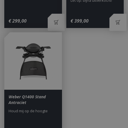
Let op: bijna uitverkocht!
€
299
,
00
€
399
,
00
Weber Q1400 Stand
Antraciet
Houd mij op de hoogte