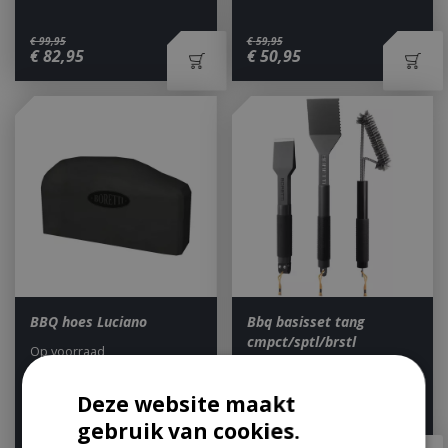
€
99
,
95
€
59
,
95
€
82
,
95
€
50
,
95
BBQ hoes Luciano
Bbq basisset tang
cmpct/sptl/brstl
Op voorraad
Let op: bijna uitverkocht!
Deze website maakt
gebruik van cookies.
€
54
,
95