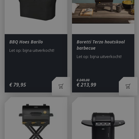
BBQ Hoes Barilo
Boretti Terzo houtskool
barbecue
Let op: bijna uitverkocht!
Let op: bijna uitverkocht!
€
249
,
00
€
79
,
95
€
213
,
99