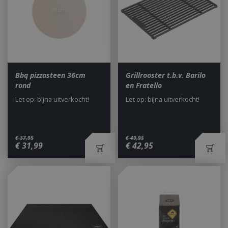
_gid
1 dag
Google LLC
.bbqkopen.nl
Bbq pizzasteen 36cm
Grillrooster t.b.v. Barilo
rond
en Fratello
Let op: bijna uitverkocht!
Let op: bijna uitverkocht!
CookieScriptConsent
1 maan
CookieScript
€
37
,
95
€
49
,
95
dage
€
31
,
99
€
42
,
95
www.bbqkopen.nl