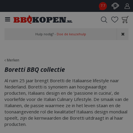
G
7.7
a
n
a
a
Product toegevoegd
r
Hulp nodig? -
Doe de keuzehulp
aan wensenlijst
c
o
n
t
Merken
e
Boretti BBQ collectie
n
t
Al ruim 25 jaar brengt Boretti de Italiaanse lifestyle naar
Nederland. Boretti is synoniem aan hoogwaardige
producten, Italiaans design en de ‘passione in cucina’, de
voorliefde voor de Italian Culinary Lifestyle. De smaak van de
Italianen, de passie waarmee ze in het leven staan en de
toonaangevende rol die kwalitatief Italiaans design mondiaal
speelt, zijn de kernwaarden die Boretti uitdraagt in al haar
producten.