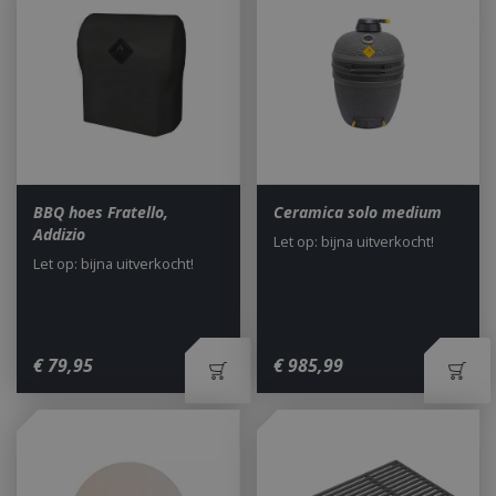
_ga
1 jaar
Google LLC
maan
.bbqkopen.nl
BBQ hoes Fratello,
Ceramica solo medium
Addizio
Let op: bijna uitverkocht!
Let op: bijna uitverkocht!
€
79
,
95
€
985
,
99