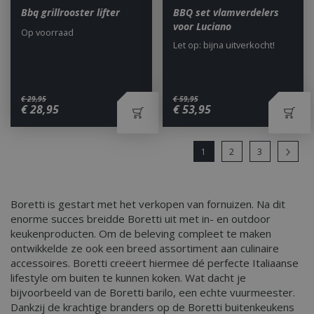
maand
by Google
of d
Bbq grillrooster lifter
BBQ set vlamverdelers
Analytics to
webs
session sta
voor Luciano
nieu
Op voorraad
van 
Let op: bijna uitverkocht!
inter
_cfuvid
.elfsight.com
Ses
_gcl_au
3 maanden 1
Used
Google LLC
dag
AdSe
.bbqkopen.nl
expe
adve
€
29
,
95
€
59
,
95
€
28
,
95
€
53
,
95
effic
websi
servi
_fbp
3 maanden
Used
Meta Platform
1
2
3
deliv
Inc.
adve
.bbqkopen.nl
produ
time
third
Boretti is gestart met het verkopen van fornuizen. Na dit
sleakVisitorId_4f849141-
.bbqkopen.nl
11 maa
enorme succes breidde Boretti uit met in- en outdoor
__Secure-YNID
c885-4f83-9ea7-
.youtube.com
5 maanden 4
we
e52aaa62aa9f
weken
keukenproducten. Om de beleving compleet te maken
ontwikkelde ze ook een breed assortiment aan culinaire
YSC
Sessie
Deze
Google LLC
door
.youtube.com
accessoires. Boretti creëert hiermee dé perfecte Italiaanse
inge
lifestyle om buiten te kunnen koken. Wat dacht je
weer
inges
bijvoorbeeld van de Boretti barilo, een echte vuurmeester.
te h
Dankzij de krachtige branders op de Boretti buitenkeukens