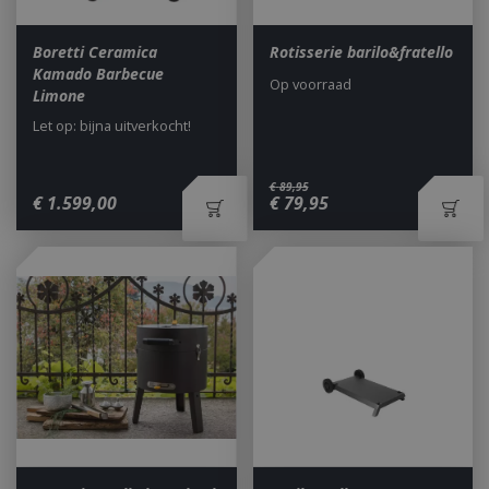
Boretti Ceramica
Rotisserie barilo&fratello
Kamado Barbecue
Op voorraad
Limone
Let op: bijna uitverkocht!
€
89
,
95
€
1.599
,
00
€
79
,
95