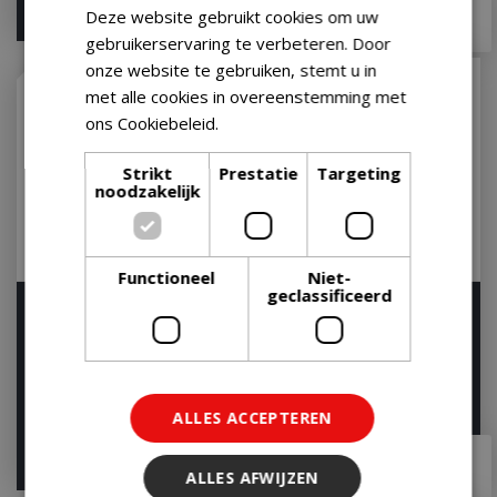
€
89
,
95
€
47
,
95
Deze website gebruikt cookies om uw
gebruikerservaring te verbeteren. Door
onze website te gebruiken, stemt u in
met alle cookies in overeenstemming met
ons Cookiebeleid.
Lees verder
Strikt
Prestatie
Targeting
noodzakelijk
Functioneel
Niet-
geclassificeerd
BBQ Brikettenstarter
Barilo Top Inbouw
Let op: bijna uitverkocht!
Let op: bijna uitverkocht!
ALLES ACCEPTEREN
€
34
,
95
€
449
,
00
€
30
,
50
€
411
,
99
ALLES AFWIJZEN