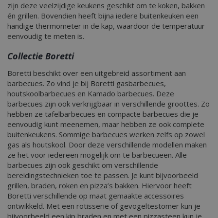
IDE
1 jaar 3 weken
This 
Google LLC
zijn deze veelzijdige keukens geschikt om te koken, bakken
info
.doubleclick.net
én grillen. Bovendien heeft bijna iedere buitenkeuken een
how 
the 
handige thermometer in de kap, waardoor de temperatuur
adver
eenvoudig te meten is.
end 
seen 
the s
Collectie Boretti
Boretti beschikt over een uitgebreid assortiment aan
barbecues. Zo vind je bij Boretti gasbarbecues,
houtskoolbarbecues en Kamado barbecues. Deze
barbecues zijn ook verkrijgbaar in verschillende groottes. Zo
hebben ze tafelbarbecues en compacte barbecues die je
eenvoudig kunt meenemen, maar hebben ze ook complete
buitenkeukens. Sommige barbecues werken zelfs op zowel
gas als houtskool. Door deze verschillende modellen maken
ze het voor iedereen mogelijk om te barbecueën. Alle
barbecues zijn ook geschikt om verschillende
bereidingstechnieken toe te passen. Je kunt bijvoorbeeld
grillen, braden, roken en pizza’s bakken. Hiervoor heeft
Boretti verschillende op maat gemaakte accessoires
ontwikkeld. Met een rotisserie of gevogeltestomer kun je
bijvoorbeeld een kip braden en met een pizzasteen kun je