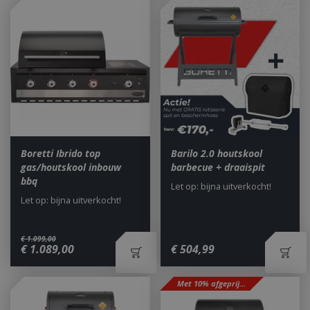
Boretti Ibrido top
Barilo 2.0 houtskool
gas/houtskool inbouw
barbecue + draaispit
bbq
Let op: bijna uitverkocht!
Let op: bijna uitverkocht!
€
1.099
,
00
€
1.089
,
00
€
504
,
99
Met 10% afgeprijsd