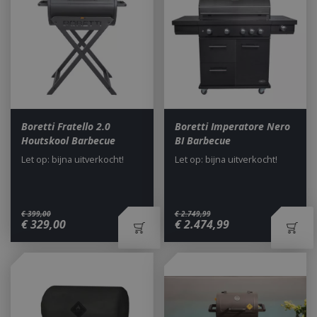
Boretti Fratello 2.0
Boretti Imperatore Nero
Houtskool Barbecue
BI Barbecue
Let op: bijna uitverkocht!
Let op: bijna uitverkocht!
€
399
,
00
€
2.749
,
99
€
329
,
00
€
2.474
,
99