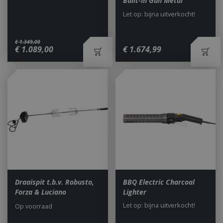
Built-In Gun Metal
Let op: bijna uitverkocht!
€
1.349
,
00
€
1.089
,
00
€
1.674
,
99
Draaispit t.b.v. Robusto,
BBQ Electric Charcoal
Forza & Luciano
Lighter
Let op: bijna uitverkocht!
Op voorraad