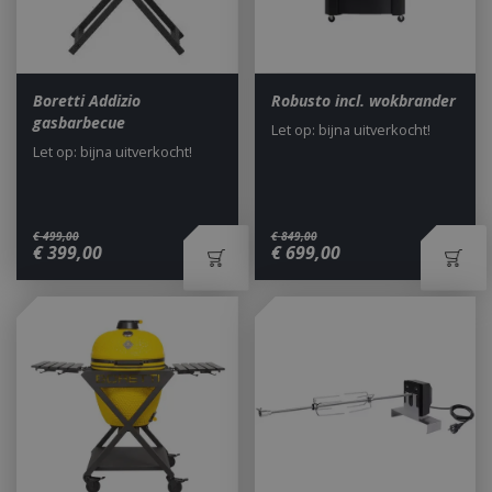
Boretti Addizio
Robusto incl. wokbrander
gasbarbecue
Let op: bijna uitverkocht!
Let op: bijna uitverkocht!
€
499
,
00
€
849
,
00
€
399
,
00
€
699
,
00