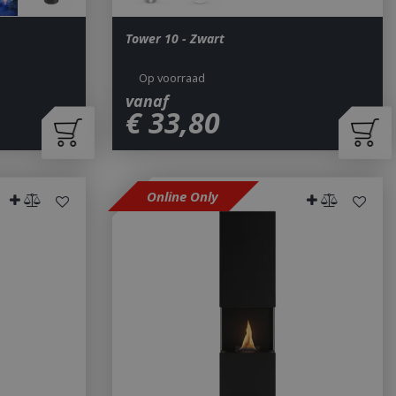
Tower 10 - Zwart
Op voorraad
vanaf
€
33
,
80
Online Only