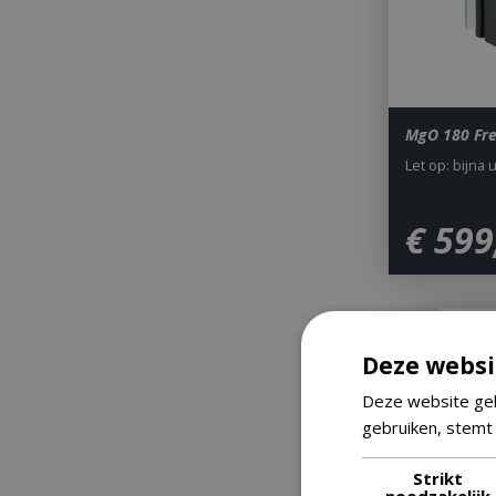
MgO 180 Fre
Let op: bijna 
€
599
Online 
Deze websi
Deze website geb
gebruiken, stemt
Strikt
noodzakelijk