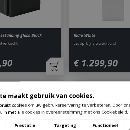
estanding glass Black
Indie White
uitverkocht!
Let op: bijna uitverkocht!
,
90
€
1.299
,
90
Only
Online Only
te maakt gebruik van cookies.
ruikt cookies om uw gebruikerservaring te verbeteren. Door on
 u in met alle cookies in overeenstemming met ons Cookiebeleid.
Prestatie
Targeting
Functioneel