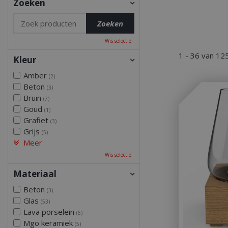
Zoeken
Wis selectie
1 - 36 van 12
Kleur
Amber
(2)
Beton
(3)
Bruin
(7)
Goud
(1)
Grafiet
(3)
Grijs
(5)
Meer
Wis selectie
Materiaal
Beton
(3)
Glas
(53)
Lava porselein
(6)
Mgo keramiek
(5)