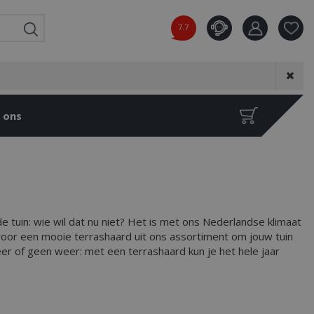
7.7
Product toeg
aan wensenl
 ons
e tuin: wie wil dat nu niet? Het is met ons Nederlandse klimaat
m voor een mooie terrashaard uit ons assortiment om jouw tuin
er of geen weer: met een terrashaard kun je het hele jaar