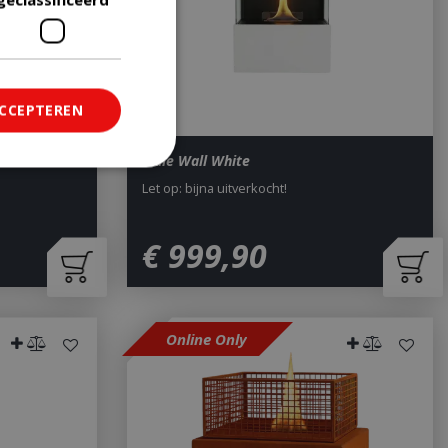
ACCEPTEREN
Indie Wall White
Let op: bijna uitverkocht!
ficeerd
€
999
,
90
saanmelding en
om onderscheid te
Online Only
 Dit is gunstig
rapporten te
uik van hun
ted with Google
a significant update