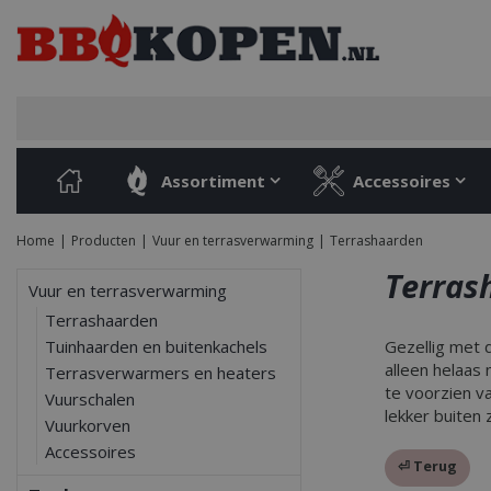
Ga
naar
content
Assortiment
Accessoires
Home
Producten
Vuur en terrasverwarming
Terrashaarden
Terras
Vuur en terrasverwarming
Terrashaarden
Tuinhaarden en buitenkachels
Gezellig met d
alleen helaas 
Terrasverwarmers en heaters
te voorzien v
Vuurschalen
lekker buiten 
Vuurkorven
Accessoires
⏎ Terug