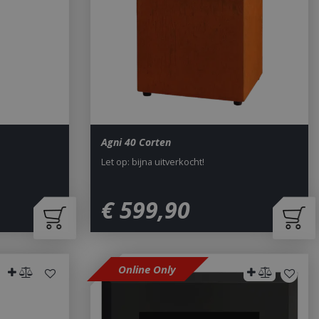
sed analytics
o distinguish unique
y generated
It is included in
nd used to calculate
data for the sites
 is set to expire
s customisable by
ted with Google
ears to be a new
no information is
ears to store and
Agni 40 Corten
h page visited.
Let op: bijna uitverkocht!
door de Cookie-
ookievoorkeuren
. De cookie-banner
dzakelijk om
€
599
,
90
 om de
er en
actie met de site
gegevens over de
r met betrekking
Online Only
d en instellingen,
n gerespecteerd