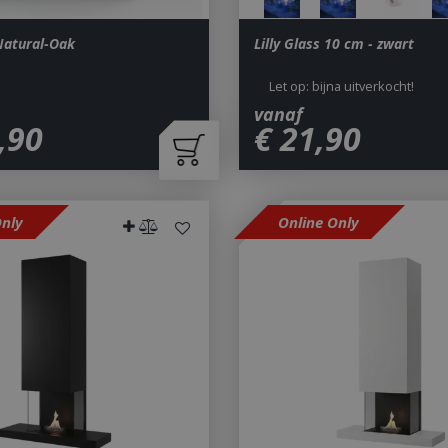
atural-Oak
Lilly Glass 10 cm - zwart
Let op: bijna uitverkocht!
vanaf
,
90
€
21
,
90
Only
Online Only