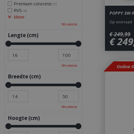
Premium concrete
(7)
RVS
(4)
POPPY 3W-N
Meer
Op voorraad
Wis selectie
€
249
,
99
Lengte (cm)
€
249
Wis selectie
Online 
Breedte (cm)
Wis selectie
Hoogte (cm)