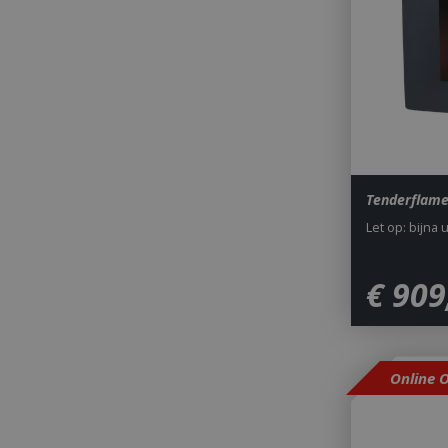
_gid
Tenderflame
Let op: bijna 
CookieScriptCons
€
909
VISITOR_PRIVAC
Online 