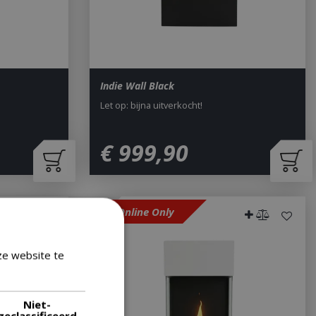
Indie Wall Black
Let op: bijna uitverkocht!
€
999
,
90
Online Only
ze website te
Lees verder
Niet-
geclassificeerd