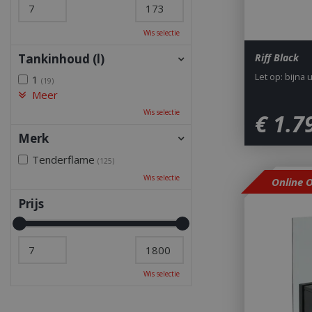
Wis selectie
Tankinhoud (l)
Riff Black
Let op: bijna 
1
(19)
Meer
Wis selectie
€
1.7
Merk
Tenderflame
(125)
Wis selectie
Online 
Prijs
Wis selectie