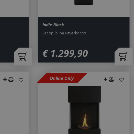
Indie Black
Let op: bijna uitverkocht!
€
1.299
,
90
Online Only