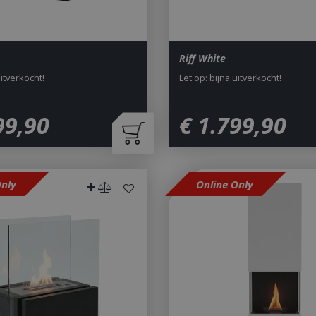
Riff White
uitverkocht!
Let op: bijna uitverkocht!
99
,
90
€
1.799
,
90
Only
Online Only