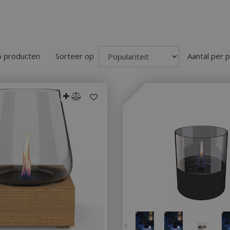
5 producten
Sorteer op
Aantal per 