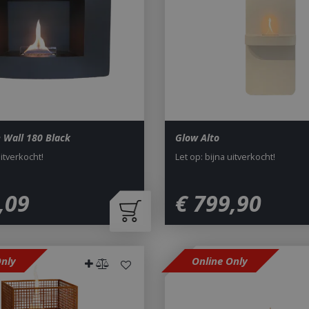
to Google's more commonly u
service. This cookie is used t
users by assigning a randoml
number as a client identifier. 
each page request in a site a
visitor, session and campaign 
analytics reports. By default it
after 2 years, although this i
website owners.
1 dag
This cookie name is asssocia
Google LLC
Universal Analytics. This app
.bbqkopen.nl
cookie and as of Spring 2017 
available from Google. It app
 Wall 180 Black
Glow Alto
update a unique value for eac
uitverkocht!
Let op: bijna uitverkocht!
ent
1 maand 2
Deze cookie wordt gebruikt 
CookieScript
dagen
Script.com-service om de c
www.bbqkopen.nl
van bezoekers te onthouden
van Cookie-Script.com is noo
,
09
€
799
,
90
correct te werken.
Y_METADATA
5 maanden 4
Deze cookie wordt gebruikt
YouTube
weken
toestemming van de gebruik
.youtube.com
privacykeuzes voor hun inter
op te slaan. Het registreert 
toestemming van de bezoeke
Only
Online Only
tot verschillende privacybelei
zodat hun voorkeuren worde
in toekomstige sessies.