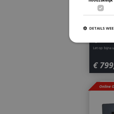
DETAILS WE
Agni 50 Bla
Let op: bijna 
Strikt
€
799
Strikt noodzakelijke
accountbeheer. De w
Naam
__cf_bm
Online 
_ga