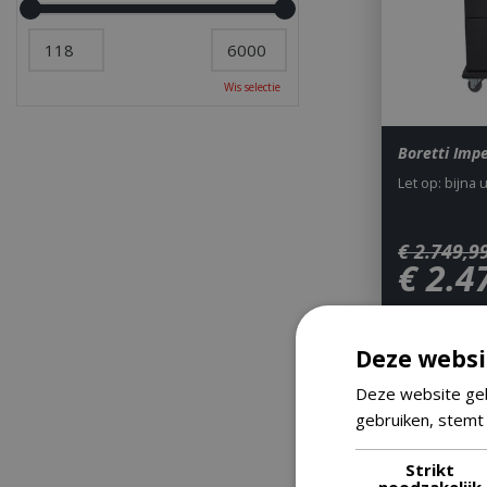
Wis selectie
Boretti Imp
Let op: bijna 
€
2.749
,
9
€
2.4
Deze websi
Deze website geb
gebruiken, stemt
Strikt
noodzakelijk