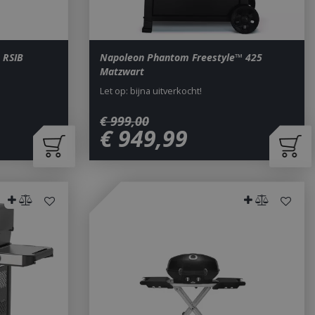
 RSIB
Napoleon Phantom Freestyle™ 425
Matzwart
Let op: bijna uitverkocht!
€
999
,
00
€
949
,
99