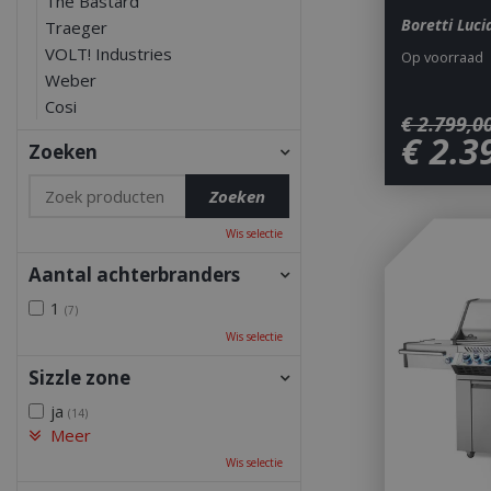
The Bastard
Boretti Luc
Traeger
VOLT! Industries
Op voorraad
Weber
Cosi
€
2.799
,
0
€
2.3
Zoeken
Wis selectie
Aantal achterbranders
1
(7)
Wis selectie
Sizzle zone
ja
(14)
Meer
Wis selectie