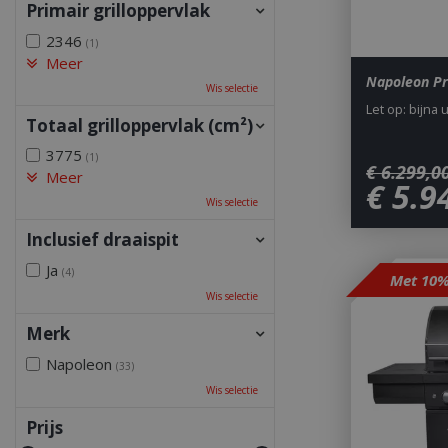
Primair grilloppervlak
2346
(1)
Meer
Napoleon Pr
Wis selectie
Let op: bijna 
Totaal grilloppervlak (cm²)
3775
(1)
€
6.299
,
0
Meer
€
5.9
Wis selectie
Inclusief draaispit
Ja
(4)
Met 10%
Wis selectie
Merk
Napoleon
(33)
Wis selectie
Prijs