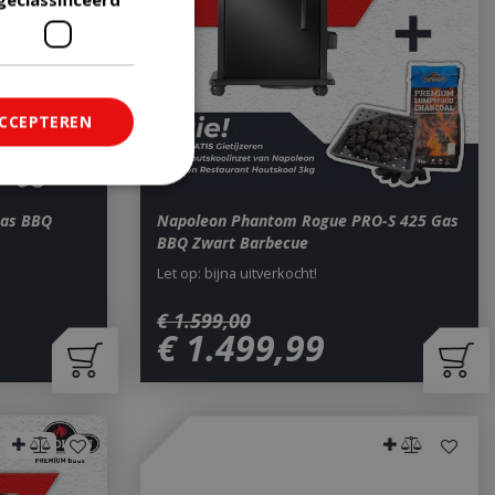
ACCEPTEREN
Gas BBQ
Napoleon Phantom Rogue PRO-S 425 Gas
ficeerd
BBQ Zwart Barbecue
saanmelding en
Let op: bijna uitverkocht!
€
1.599
,
00
€
1.499
,
99
om onderscheid te
 Dit is gunstig
rapporten te
uik van hun
ted with Google
a significant update