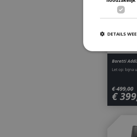
DETAILS WE
Boretti Add
Strikt
Let op: bijna 
Strikt noodzakelijke
accountbeheer. De w
€
499
,
00
Naam
€
399
__cf_bm
_ga