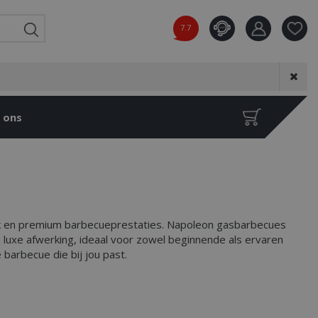
7.7
Product toeg
aan wensenl
 ons
ak en premium barbecueprestaties. Napoleon gasbarbecues
luxe afwerking, ideaal voor zowel beginnende als ervaren
barbecue die bij jou past.