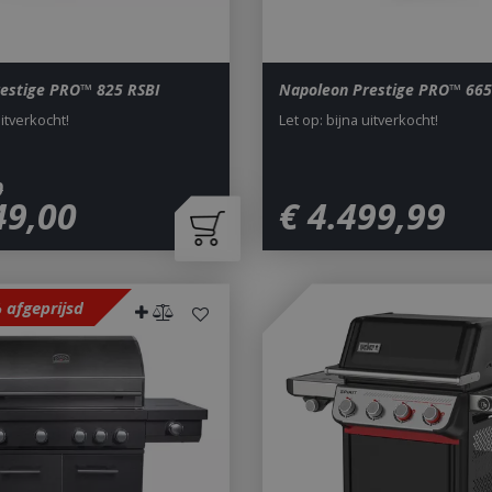
estige PRO™ 825 RSBI
Napoleon Prestige PRO™ 665
uitverkocht!
Let op: bijna uitverkocht!
0
49
,
00
€
4.499
,
99
 afgeprijsd