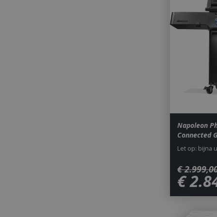
_gid
CookieScriptCons
Napoleon Ph
Connected 
Let op: bijna 
VISITOR_PRIVAC
€
2.999
,
0
€
2.8