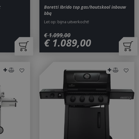
t
Boretti Ibrido top gas/houtskool inbouw
bbq
Let op: bijna uitverkocht!
€
1.099
,
00
€
1.089
,
00