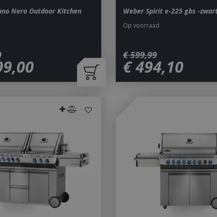
iano Nero Outdoor Kitchen
Weber Spirit e-225 gbs -zwar
Op voorraad
0
€
599
,
99
99
,
00
€
494
,
10