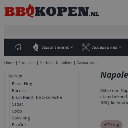
Ga
naar
content
Assortiment
Accessoires
Home
Producten
Merken
Napoleon
Gasbarbecues
Napole
Merken
Blues Hog
Boretti
Wil je een Na
staan bekend 
Black Ranch BBQ collectie
BBQ-liefhebbe
Cadac
Cobb
CookKing
EcoGrill
⏎ Terug