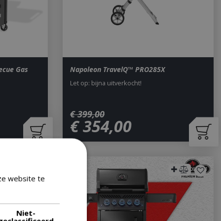
ecue Gas
Napoleon TravelQ™ PRO285X
Let op: bijna uitverkocht!
€
399
,
00
€
354
,
00
ze website te
Lees verder
Niet-
geclassificeerd