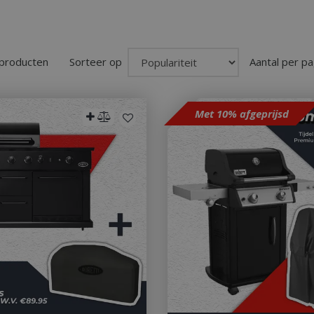
 producten
Sorteer op
Aantal per pa
Met 10% afgeprijsd