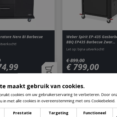
eratore Nero BI Barbecue
Weber Spirit EP-435 Gasbarb
BBQ EP435 Barbecue Zwar…
uitverkocht!
Let op: bijna uitverkocht!
9
€
899
,
00
74
,
99
€
799
,
00
te maakt gebruik van cookies.
ruikt cookies om uw gebruikerservaring te verbeteren. Door on
 u in met alle cookies in overeenstemming met ons Cookiebeleid.
Prestatie
Targeting
Functioneel