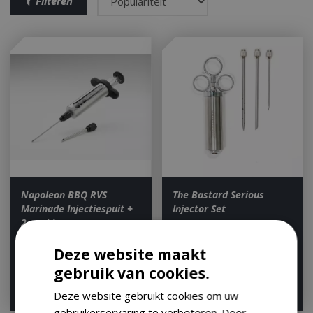
Filteren
Napoleon BBQ RVS
The Bastard Serious
Marinade Injectiespuit +
Injector Set
2 naalden
Houd mij op de hoogte
Op voorraad
Deze website maakt
gebruik van cookies.
€
29
,
95
€
34
,
95
€
26
,
95
€
30
,
07
Deze website gebruikt cookies om uw
gebruikerservaring te verbeteren. Door