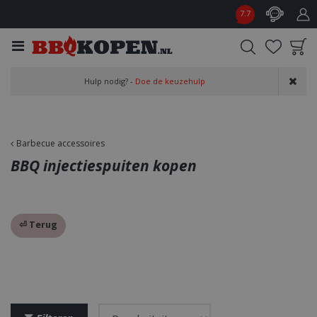
G
7.7
a
n
a
a
Product toegevoegd
r
Hulp nodig? -
Doe de keuzehulp
aan wensenlijst
c
o
n
t
Barbecue accessoires
e
BBQ injectiespuiten kopen
n
t
⏎ Terug