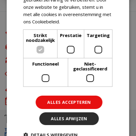
onze website te gebruiken, stemt u in
met alle cookies in overeenstemming met
Waarom BBQkopen.nl?
ons Cookiebeleid.
Lees verder
De beste merken
Strikt
Prestatie
Targeting
noodzakelijk
Gratis verzending
vanaf €49,99
Gratis retour
Functioneel
Niet-
geclassificeerd
Eerst zien dan betalen
met Riverty
Eigen bezorg- & installatieservice
We komen wanneer het jou uitkomt
ALLES ACCEPTEREN
ALLES AFWIJZEN
DETAILS WEERGEVEN