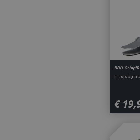
_gid
BBQ Gripp'R
CookieScriptCons
Let op: bijna 
VISITOR_PRIVAC
€
19
,