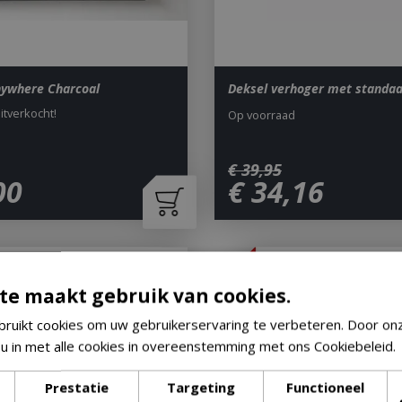
nywhere Charcoal
Deksel verhoger met standa
uitverkocht!
Op voorraad
€
39
,
95
00
€
34
,
16
te maakt gebruik van cookies.
ruikt cookies om uw gebruikerservaring te verbeteren. Door on
 u in met alle cookies in overeenstemming met ons Cookiebeleid.
Prestatie
Targeting
Functioneel