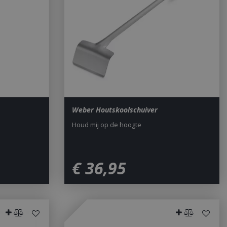
sed analytics
o distinguish unique
y generated
It is included in
nd used to calculate
data for the sites
 is set to expire
s customisable by
ted with Google
ears to be a new
no information is
ears to store and
h page visited.
Weber Houtskoolschuiver
door de Cookie-
ookievoorkeuren
Houd mij op de hoogte
. De cookie-banner
dzakelijk om
 om de
€
36
,
95
er en
actie met de site
gegevens over de
r met betrekking
d en instellingen,
n gerespecteerd