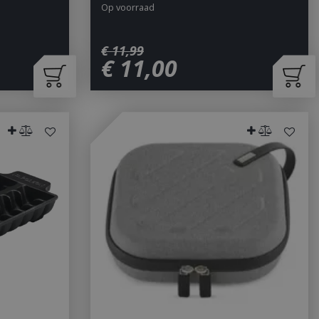
Op voorraad
€
11
,
99
€
11
,
00