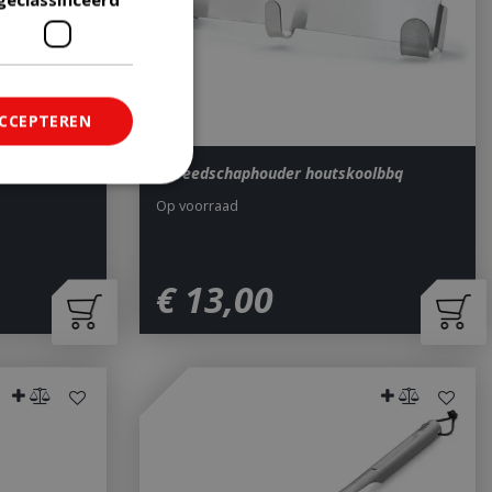
ACCEPTEREN
Gereedschaphouder houtskoolbbq
Op voorraad
ficeerd
saanmelding en
€
13
,
00
om onderscheid te
 Dit is gunstig
rapporten te
uik van hun
ted with Google
a significant update