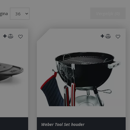
gina
Vergelijk (0)
Weber Tool Set houder