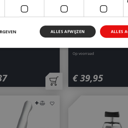
ERGEVEN
ALLES AFWIJZEN
ALLES 
 Umbrella Dome
R.I.B. Rack
Op voorraad
 noodzakelijk
Prestatie
Targeting
Functioneel
Niet-geclassi
 cookies maken de kernfunctionaliteiten van de website mogelijk, zoals gebruiker
87
€
39
,
95
ebsite kan niet goed worden gebruikt zonder de strikt noodzakelijke cookies.
Aanbieder
/
Vervaldatum
Omschrijving
Domein
29 minuten 59
Deze cookie wordt gebruikt 
Cloudflare Inc.
seconden
maken tussen mensen en bots.
.db.sleak.chat
voor de website, om geldige 
kunnen maken over het gebr
website.
1 jaar 1
This cookie name is asssocia
Google LLC
maand
Universal Analytics - which is 
.bbqkopen.nl