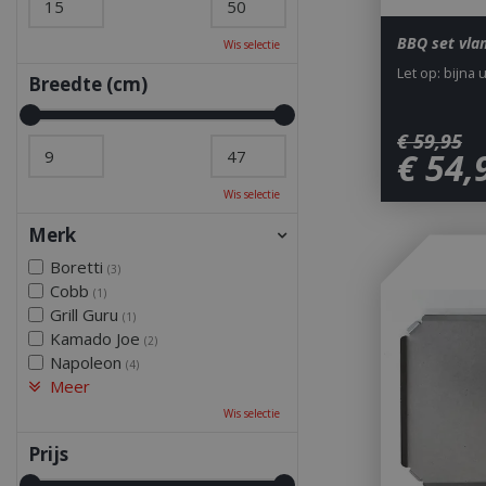
BBQ set vla
Wis selectie
Let op: bijna 
Breedte (cm)
€
59
,
95
€
54
,
Wis selectie
Merk
Boretti
(3)
Cobb
(1)
Grill Guru
(1)
Kamado Joe
(2)
Napoleon
(4)
Meer
Wis selectie
Prijs