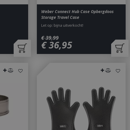
Weber Connect Hub Case Opbergdoos
Storage Travel Case
Let op: bijna uitverkocht!
€
39
,
99
€
36
,
95