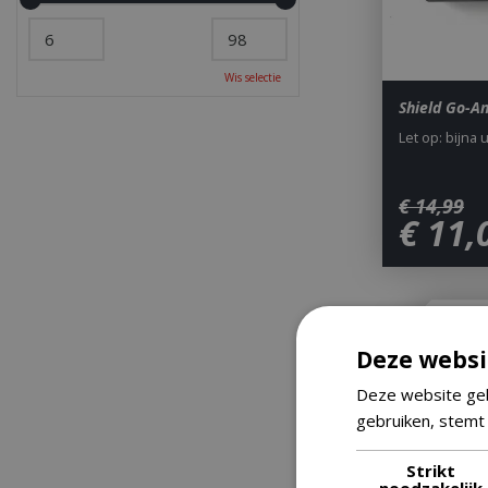
Wis selectie
Shield Go-A
Let op: bijna 
€
14
,
99
€
11
,
Deze websi
Deze website geb
gebruiken, stemt
Strikt
noodzakelijk