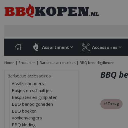
Ga
naar
content
Assortiment
Accessoires
Home
Producten
Barbecue accessoires
BBQ benodigdheden
BBQ be
Barbecue accessoires
Afvalzakhouders
Bakjes en schaaltjes
Bakplaten en grillplaten
⏎ Terug
BBQ benodigdheden
BBQ boeken
Vonkenvangers
BBQ kleding