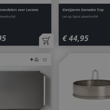
mverdelers voor Luciano
Gietijzeren Garnalen Tray
uitverkocht!
Let op: bijna uitverkocht!
95
€
44
,
95