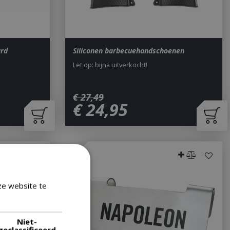
ard
Siliconen barbecuehandschoenen
Let op: bijna uitverkocht!
€
27
,
49
€
24
,
95
ze website te
Lees verder
Niet-
geclassificeerd