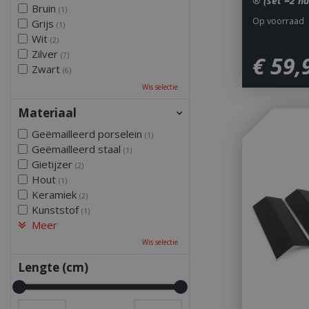
® (set =2 h
Bruin
(1)
Op voorraad
Grijs
(1)
Wit
(2)
Zilver
(7)
€
59
,
Zwart
(6)
Wis selectie
Materiaal
Geëmailleerd porselein
(1)
Geëmailleerd staal
(1)
Gietijzer
(2)
Hout
(1)
Keramiek
(2)
Kunststof
(1)
Meer
Wis selectie
Lengte (cm)