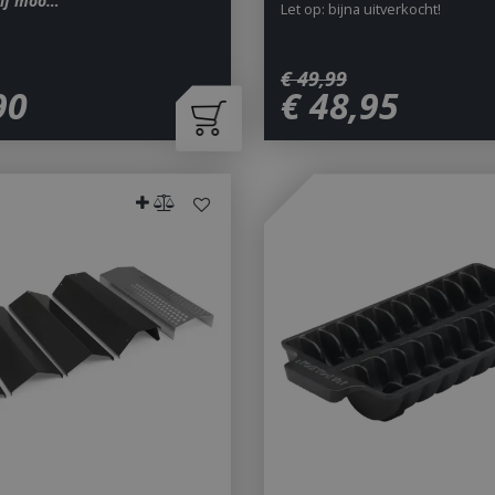
alf moo…
Let op: bijna uitverkocht!
€
49
,
99
90
€
48
,
95