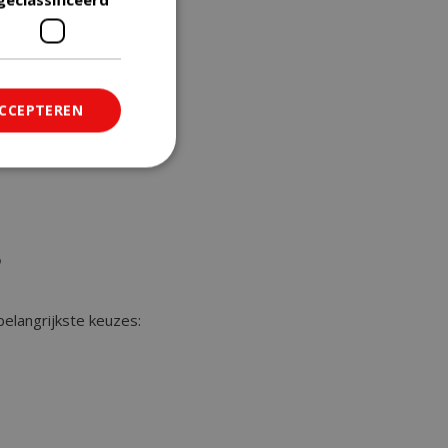
:
ACCEPTEREN
ficeerd
saanmelding en
belangrijkste keuzes:
om onderscheid te
 Dit is gunstig
rapporten te
uik van hun
ted with Google
a significant update