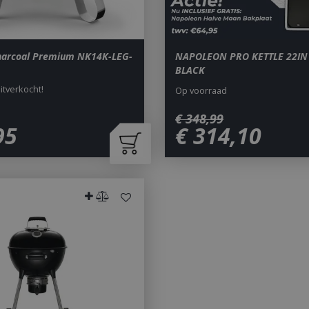
harcoal Premium NK14K-LEG-
NAPOLEON PRO KETTLE 22IN
BLACK
uitverkocht!
Op voorraad
€
348
,
99
95
€
314
,
10