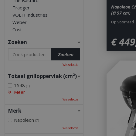
The Bastard
Napoleon C
Traeger
(Ø 57 cm)
VOLT! Industries
Op voorraad
Weber
Cosi
€
449
Zoeken
Wis selectie
Totaal grilloppervlak (cm²)
1548
(1)
Meer
Wis selectie
Merk
Napoleon
(7)
Wis selectie