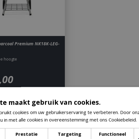
harcoal Premium NK18K-LEG-
de hoogte
,
00
kiezen voor een Napoleon Houtsko
te maakt gebruik van cookies.
ruikt cookies om uw gebruikerservaring te verbeteren. Door on
eon houtskoolbarbecue geniet je van de karakteristieke rooksm
 u in met alle cookies in overeenstemming met ons Cookiebeleid.
e luchtregeling en stevige constructies houd je eenvoudig control
Prestatie
Targeting
Functioneel
hamburgers wilt grillen of uitgebreid wilt barbecueën met indirect