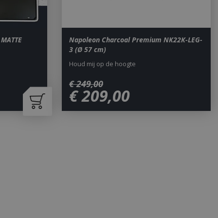
 MATTE
Napoleon Charcoal Premium NK22K-LEG-
3 (Ø 57 cm)
Houd mij op de hoogte
€
249
,
00
€
209
,
00