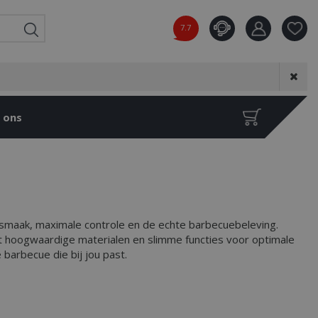
7.7
Product toeg
aan wensenl
 ons
smaak, maximale controle en de echte barbecuebeleving.
t hoogwaardige materialen en slimme functies voor optimale
barbecue die bij jou past.