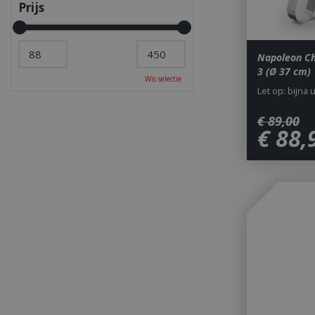
Prijs
Napoleon C
3 (Ø 37 cm)
Wis selectie
Let op: bijna 
€
89
,
00
€
88
,