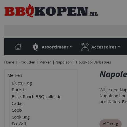
Ga
naar
content
Assortiment
Accessoires
Home
Producten
Merken
Napoleon
Houtskool Barbecues
Napole
Merken
Blues Hog
Boretti
Wil je een Na
Napoleon hout
Black Ranch BBQ collectie
prestaties. B
Cadac
Cobb
CookKing
EcoGrill
⏎ Terug