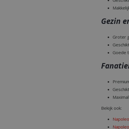
Makkelij
Gezin e
Groter g
_gid
Geschik
Goede t
Fanatie
CookieScriptCons
Premium
Geschikt
VISITOR_PRIVAC
Maximal
Bekijk ook:
Napoleo
Napoleo