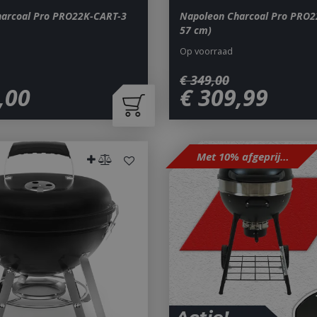
harcoal Pro PRO22K-CART-3
Napoleon Charcoal Pro PRO2
57 cm)
Op voorraad
€
349
,
00
,
00
€
309
,
99
Met 10% afgeprijsd