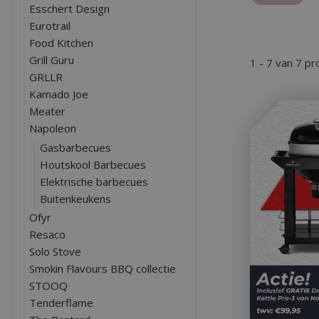
Esschert Design
Eurotrail
Food Kitchen
Grill Guru
1 - 7 van 7 p
GRLLR
Kamado Joe
Meater
Napoleon
Gasbarbecues
Houtskool Barbecues
Elektrische barbecues
Buitenkeukens
Ofyr
Resaco
Solo Stove
Smokin Flavours BBQ collectie
STOOQ
Tenderflame