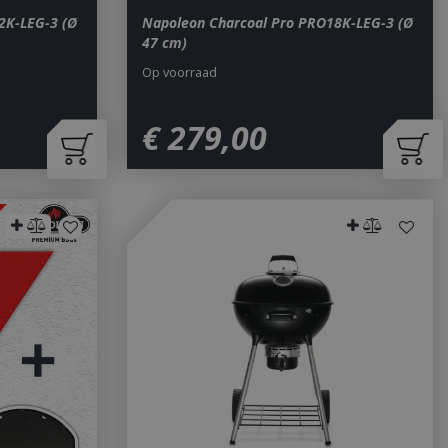
2K-LEG-3 (Ø
Napoleon Charcoal Pro PRO18K-LEG-3 (Ø
47 cm)
Op voorraad
€
279
,
00