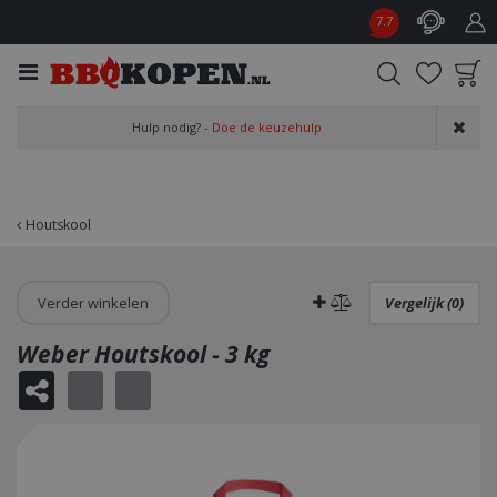
G
7.7
a
n
a
a
Product toegevoegd
r
Hulp nodig? -
Doe de keuzehulp
aan wensenlijst
c
o
n
t
Houtskool
e
n
t
Verder winkelen
Vergelijk (0)
Weber Houtskool - 3 kg