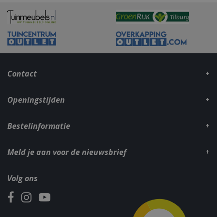
_gid
1 dag
Google LLC
.bbqkopen.nl
Contact
Openingstijden
Bestelinformatie
CookieScriptConsent
1 maan
CookieScript
dage
www.bbqkopen.nl
Meld je aan voor de nieuwsbrief
Volg ons