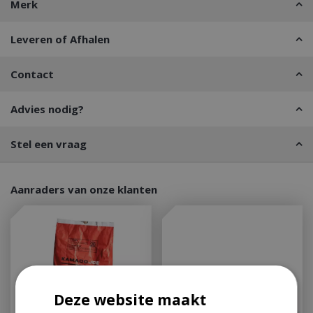
Merk
Leveren of Afhalen
Contact
Advies nodig?
Stel een vraag
Aanraders van onze klanten
Deze website maakt