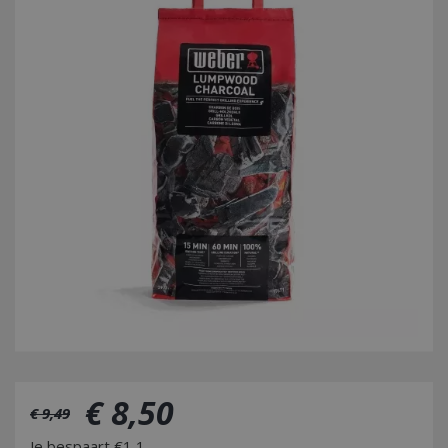
€
8
,
50
€
9
,
49
Je bespaart €1,1