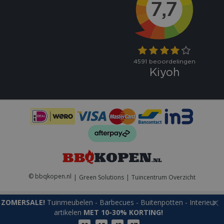
VISITOR_PRIVACY_METADATA
5 maand
YouTube
weke
.youtube.com
© bbqkopen.nl
Green Solutions
Tuincentrum Overzicht
ZOMERSALE!
Tuinmeubelen - Barbecues - Buitenpotten - Interieur
artikelen
MET 10-30% KORTING!
Naam
Aanbieder
/
Aanbieder
/
Domein
Verva