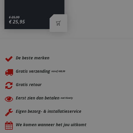
€
25
,
99
€
25
,
95
_ga
1 jaar
Google LLC
maan
.bbqkopen.nl
Waarom BBQkopen.nl?
De beste merken
Gratis verzending
vanaf €49,99
Gratis retour
Eerst zien dan betalen
met Riverty
Eigen bezorg- & installatieservice
We komen wanneer het jou uitkomt