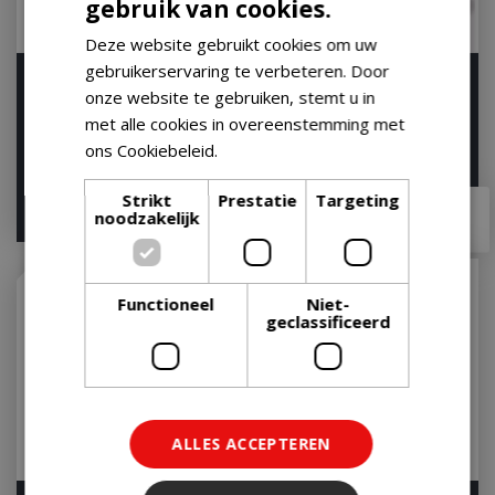
gebruik van cookies.
Deze website gebruikt cookies om uw
gebruikerservaring te verbeteren. Door
Kamado Joe ® Charcoal
Cobble Stone (pak)
onze website te gebruiken, stemt u in
(9.07 kg)
Op voorraad
met alle cookies in overeenstemming met
Op voorraad
ons Cookiebeleid.
Lees verder
Strikt
Prestatie
Targeting
€
27
,
90
€
21
,
95
noodzakelijk
Functioneel
Niet-
geclassificeerd
ALLES ACCEPTEREN