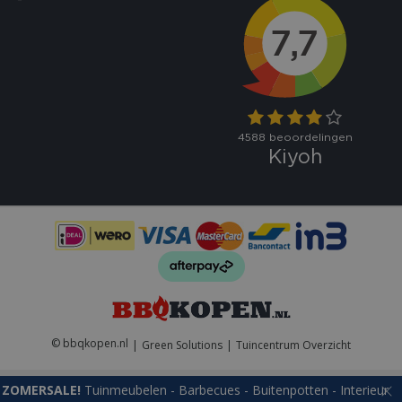
VISITOR_PRIVACY_METADATA
5 maand
YouTube
weke
.youtube.com
© bbqkopen.nl
Green Solutions
Tuincentrum Overzicht
ZOMERSALE!
Tuinmeubelen - Barbecues - Buitenpotten - Interieur