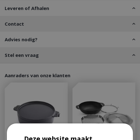
Leveren of Afhalen
Contact
Advies nodig?
Stel een vraag
Aanraders van onze klanten
Deze website maakt