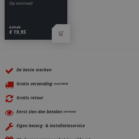
Op voorraad
€
21
,
95
€
19
,
95
_ga
1 jaar
Google LLC
maan
.bbqkopen.nl
Waarom BBQkopen.nl?
De beste merken
Gratis verzending
vanaf €49,99
Gratis retour
Eerst zien dan betalen
met Riverty
Eigen bezorg- & installatieservice