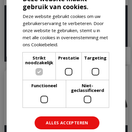
gebruik van cookies.
Weber GBS Dutch Oven
Weber Crafted Wok and
Deze website gebruikt cookies om uw
Duo Braadpan 2 in 1
Steamer
gebruikerservaring te verbeteren. Door
Gourmet BBQ System
Op voorraad
onze website te gebruiken, stemt u in
Op voorraad
met alle cookies in overeenstemming met
ons Cookiebeleid.
Lees verder
€
159
,
99
€
109
,
99
€
143
,
90
€
97
,
95
Strikt
Prestatie
Targeting
noodzakelijk
Functioneel
Niet-
geclassificeerd
ALLES ACCEPTEREN