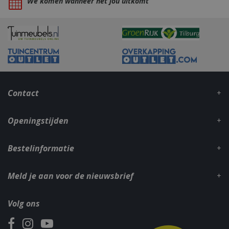
We komen wanneer het jou uitkomt
_gid
1 dag
Google LLC
.bbqkopen.nl
Contact
Openingstijden
Bestelinformatie
CookieScriptConsent
1 maan
CookieScript
dage
www.bbqkopen.nl
Meld je aan voor de nieuwsbrief
Volg ons