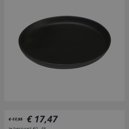
€
17
,
47
€
17
,
95
Je bespaart €0,-48