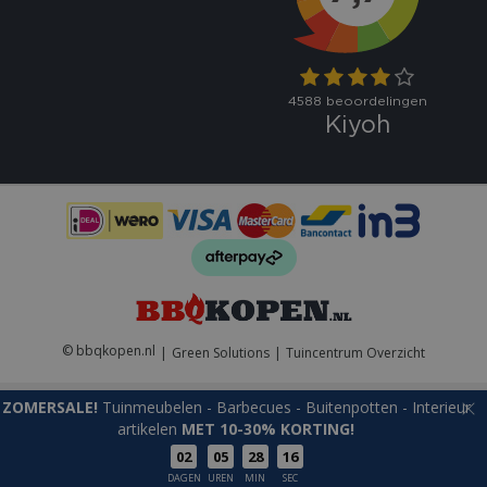
VISITOR_PRIVACY_METADATA
5 maand
YouTube
weke
.youtube.com
© bbqkopen.nl
Green Solutions
Tuincentrum Overzicht
ZOMERSALE!
Tuinmeubelen - Barbecues - Buitenpotten - Interieur
artikelen
MET 10-30% KORTING!
02
05
28
16
Naam
Aanbieder
/
Aanbieder
/
Domein
Verva
Weber Rookplank Cederhout Klein 2 Stuks BBQ
Naam
Vervaldatum
Omschrijvin
DAGEN
UREN
MIN
SEC
Domein