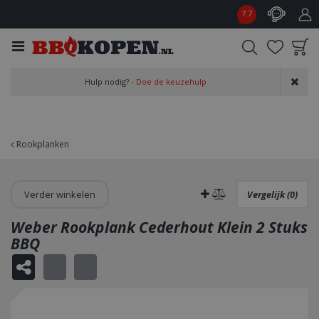
G
7.7
a
n
a
a
Product toegevoegd
r
Hulp nodig? -
Doe de keuzehulp
aan wensenlijst
c
o
n
t
Rookplanken
e
n
t
Verder winkelen
Vergelijk (0)
Weber Rookplank Cederhout Klein 2 Stuks
BBQ