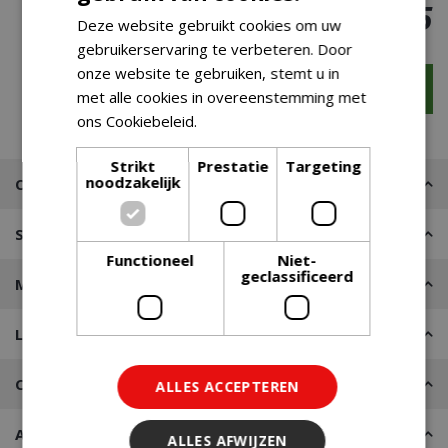
€
20
,
95
Deze website gebruikt cookies om uw
gebruikerservaring te verbeteren. Door
onze website te gebruiken, stemt u in
met alle cookies in overeenstemming met
ons Cookiebeleid.
Lees verder
Strikt
Prestatie
Targeting
noodzakelijk
Omschrijving
Specificaties
Functioneel
Niet-
geclassificeerd
Merk
Leveren of Afhalen
Contact
ALLES ACCEPTEREN
Advies nodig?
ALLES AFWIJZEN