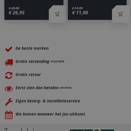
€
29
,
99
€
11
,
99
€
26
,
95
€
11
,
00
_ga
1 jaar
Google LLC
maan
.bbqkopen.nl
Waarom BBQkopen.nl?
De beste merken
Gratis verzending
vanaf €49,99
Gratis retour
Eerst zien dan betalen
met Riverty
Eigen bezorg- & installatieservice
We komen wanneer het jou uitkomt