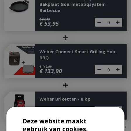
Bakplaat Gourmetbbqsystem
Barbecue
€
64
,
99
€
53
,
95
+
Weber Connect Smart Grilling Hub
BBQ
€
149
,
99
€
133
,
90
+
Weber Briketten - 8 kg
€
19
,
99
€
19
,
00
Deze website maakt
Totaal
gebruik van cookies.