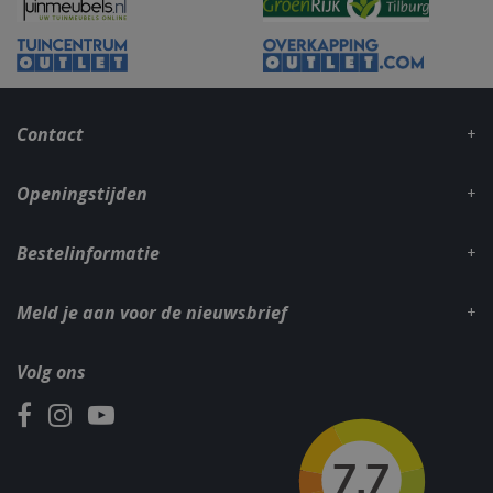
_gid
1 dag
Google LLC
.bbqkopen.nl
Contact
Openingstijden
Bestelinformatie
CookieScriptConsent
1 maan
CookieScript
Meld je aan voor de nieuwsbrief
dage
www.bbqkopen.nl
Volg ons