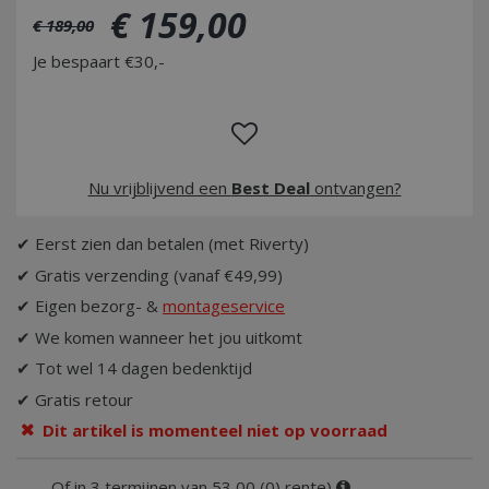
€
159
,
00
€
189
,
00
Je bespaart €30,-
Nu vrijblijvend een
Best Deal
ontvangen?
✔ Eerst zien dan betalen (met Riverty)
✔ Gratis verzending (vanaf €49,99)
✔ Eigen bezorg- &
montageservice
✔ We komen wanneer het jou uitkomt
✔ Tot wel 14 dagen bedenktijd
✔ Gratis retour
Dit artikel is momenteel niet op voorraad
Of in 3 termijnen van 53,00 (0) rente)