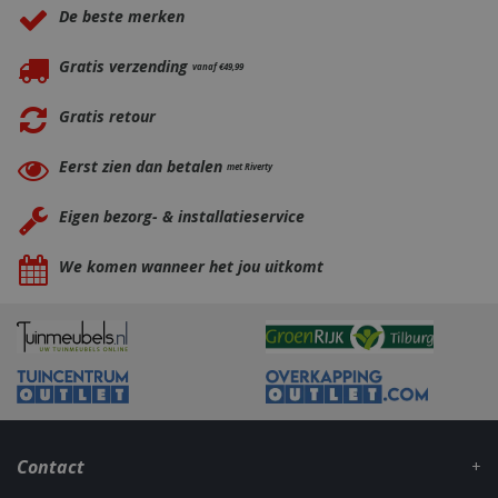
De beste merken
Gratis verzending
vanaf €49,99
Gratis retour
Eerst zien dan betalen
met Riverty
Eigen bezorg- & installatieservice
_gid
1 dag
Google LLC
.bbqkopen.nl
We komen wanneer het jou uitkomt
Contact
CookieScriptConsent
1 maan
CookieScript
dage
www.bbqkopen.nl