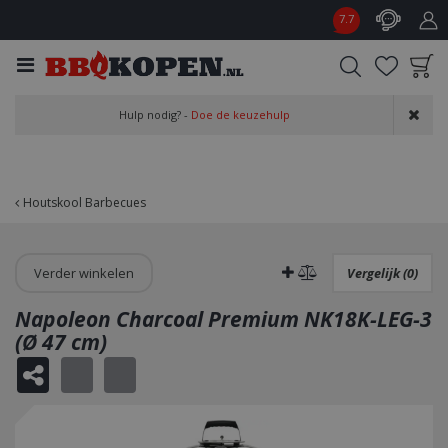
G
7.7
a
n
a
a
Product toegevoegd
r
Hulp nodig? -
Doe de keuzehulp
aan wensenlijst
c
o
n
t
Houtskool Barbecues
e
n
t
Verder winkelen
Vergelijk (0)
Napoleon Charcoal Premium NK18K-LEG-3
(Ø 47 cm)