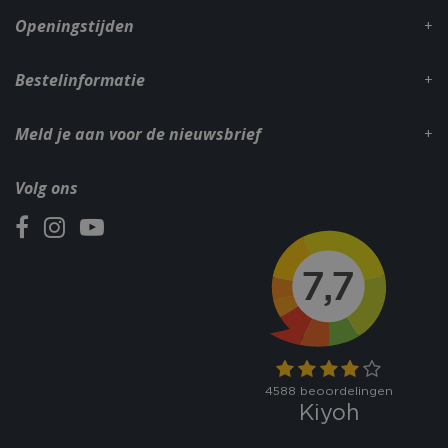
Openingstijden
Bestelinformatie
Meld je aan voor de nieuwsbrief
Volg ons
VISITOR_PRIVACY_METADATA
5 maand
YouTube
weke
.youtube.com