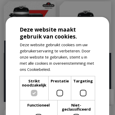
Deze website maakt
gebruik van cookies.
Deze website gebruikt cookies om uw
gebruikerservaring te verbeteren. Door
onze website te gebruiken, stemt u in
Napoleon Charcoal Pro
Napoleon Charcoal Pro
met alle cookies in overeenstemming met
PRO22K-CART-3 (Ø 57
PRO22K-LEG-3 (Ø 57 cm)
ons Cookiebeleid.
Lees verder
cm)
Op voorraad
Op voorraad
Strikt
Prestatie
Targeting
noodzakelijk
€
349
,
00
€
449
,
00
€
309
,
99
Functioneel
Niet-
geclassificeerd