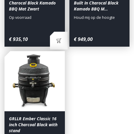
Charocal Black Kamado
Built In Charocal Black
BBQ Mat Zwart
Kamado BBQ M…
Op voorraad
Houd mij op de hoogte
€
935
,
10
€
949
,
00
GRLLR Ember Classic 16
inch Charcoal Black with
stand