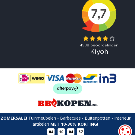
© bbqkopen.nl
Green Solutions
Tuincentrum Overzicht
ZOMERSALE!
Tuinmeubelen - Barbecues - Buitenpotten - Interieur
artikelen
MET 10-30% KORTING!
C
04
10
04
57