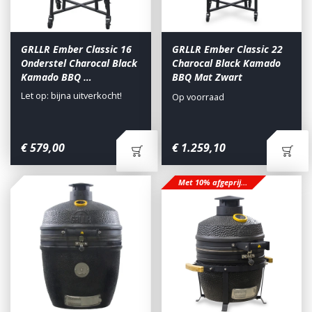
GRLLR Ember Classic 16
GRLLR Ember Classic 22
Onderstel Charocal Black
Charocal Black Kamado
Kamado BBQ …
BBQ Mat Zwart
Let op: bijna uitverkocht!
Op voorraad
€
579
,
00
€
1.259
,
10
Met 10% afgeprijsd