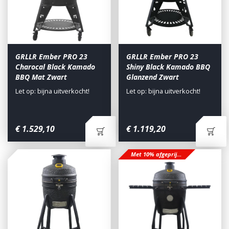
GRLLR Ember PRO 23
GRLLR Ember PRO 23
Charocal Black Kamado
Shiny Black Kamado BBQ
BBQ Mat Zwart
Glanzend Zwart
Let op: bijna uitverkocht!
Let op: bijna uitverkocht!
€
1.529
,
10
€
1.119
,
20
Met 10% afgeprijsd