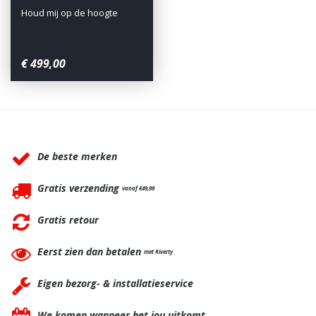
Houd mij op de hoogte
€
499
,
00
Waarom BBQkopen.nl?
De beste merken
Gratis verzending
vanaf €49,99
Gratis retour
Eerst zien dan betalen
met Riverty
Eigen bezorg- & installatieservice
We komen wanneer het jou uitkomt