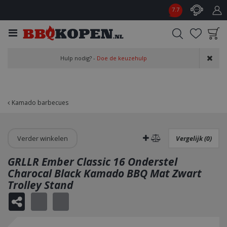
G
7.7
a
n
a
a
Product toegevoegd
r
Hulp nodig? -
Doe de keuzehulp
aan wensenlijst
c
o
n
t
Kamado barbecues
e
n
t
Verder winkelen
Vergelijk (0)
GRLLR Ember Classic 16 Onderstel
Charocal Black Kamado BBQ Mat Zwart
Trolley Stand