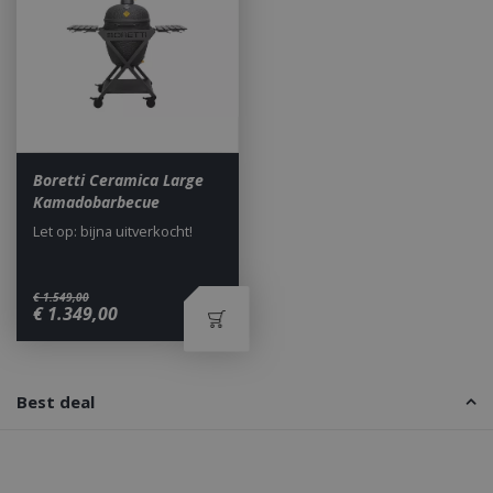
_ga
1 jaar
Google LLC
maan
.bbqkopen.nl
Boretti Ceramica Large
Kamadobarbecue
Let op: bijna uitverkocht!
€
1.549
,
00
€
1.349
,
00
Best deal
Waarom BBQkopen.nl?
_gid
1 dag
Google LLC