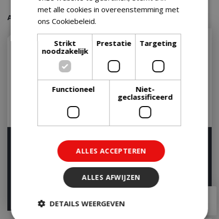
met alle cookies in overeenstemming met
Aanraders van onze klanten
ons Cookiebeleid.
Lees verder
Strikt
Prestatie
Targeting
noodzakelijk
Functioneel
Niet-
geclassificeerd
Weber Summit kamado
Kamado Joe Classic II 2
e6
ALLES ACCEPTEREN
Op voorraad
Let op: bijna uitverkocht!
ALLES AFWIJZEN
€
1.499
,
00
€
1.679
,
00
€
1.199
,
00
€
1.379
,
00
DETAILS WEERGEVEN