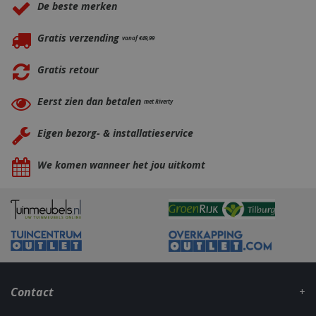
.bbqkopen.nl
De beste merken
Gratis verzending
vanaf €49,99
Gratis retour
Eerst zien dan betalen
met Riverty
Eigen bezorg- & installatieservice
CookieScriptConsent
1 maan
CookieScript
dage
www.bbqkopen.nl
We komen wanneer het jou uitkomt
Contact
VISITOR_PRIVACY_METADATA
5 maand
YouTube
weke
.youtube.com