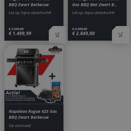
BBQ Zwart Barbecue
Gas BBQ Mat Zwart B…
Let op: bijna uitverkocht!
Let op: bijna uitverkocht!
€
1.599
,
00
€
2.999
,
00
€
1.499
,
99
€
2.849
,
00
_ga
1 jaar
Google LLC
maan
.bbqkopen.nl
Napoleon Rogue 425 Gas
BBQ Zwart Barbecue
Op voorraad