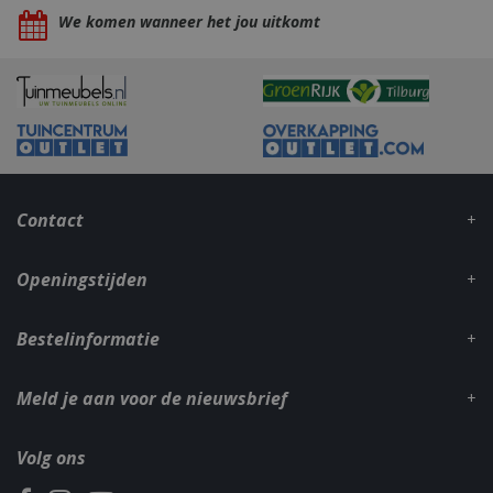
We komen wanneer het jou uitkomt
VISITOR_PRIVACY_METADATA
5 maand
YouTube
weke
.youtube.com
Contact
Openingstijden
Bestelinformatie
Meld je aan voor de nieuwsbrief
Volg ons