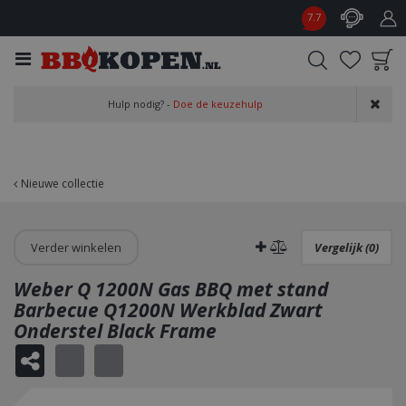
G
7.7
a
n
a
a
Product toegevoegd
r
Hulp nodig? -
Doe de keuzehulp
aan wensenlijst
c
o
n
t
Nieuwe collectie
e
n
t
Verder winkelen
Vergelijk (0)
Weber Q 1200N Gas BBQ met stand
Barbecue Q1200N Werkblad Zwart
Onderstel Black Frame