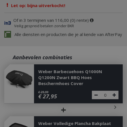
Let op: bijna uitverkocht!
Of in 3 termijnen van 116,00 (0) rente)
Veilig gespreid betalen zonder BKR
Alle diensten en producten die je al kende van AfterPay
Aanbevolen combinaties
Weber Barbecuehoes Q1000N
Q1200N Zwart BBQ Hoes
Beschermhoes Cover
€
29
,
99
€
27
,
95
+
Weber Volledige Plancha Bakplaat