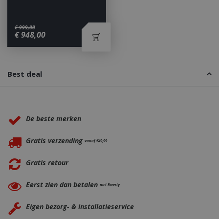
€
999
,
00
€
948
,
00
_gid
1 dag
Google LLC
.bbqkopen.nl
Best deal
Waarom BBQkopen.nl?
De beste merken
Gratis verzending
vanaf €49,99
CookieScriptConsent
1 maan
CookieScript
Gratis retour
dage
www.bbqkopen.nl
Eerst zien dan betalen
met Riverty
Eigen bezorg- & installatieservice