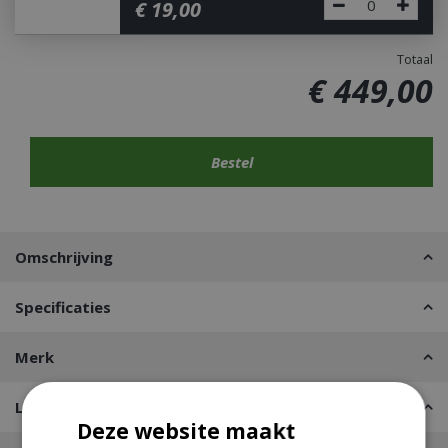
€
19
,
00
Totaal
€
449
,
00
Omschrijving
Specificaties
Merk
Leveren of Afhalen
Deze website maakt