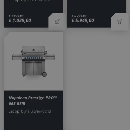
€
1.099
,
00
€
6.299
,
00
€
1.089
,
00
€
5.949
,
00
_ga
1 jaar
Google LLC
maan
.bbqkopen.nl
Napoleon Prestige PRO™
665 RSIB
Let op: bijna uitverkocht!