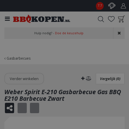
G
7.7
a
n
a
a
Product toegevoegd
r
Hulp nodig? -
Doe de keuzehulp
aan wensenlijst
c
o
n
t
Gasbarbecues
e
n
t
Verder winkelen
Vergelijk (0)
Weber Spirit E-210 Gasbarbecue Gas BBQ
E210 Barbecue Zwart