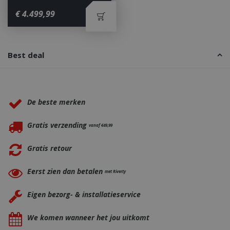
€
4.499
,
99
_gid
1 dag
Google LLC
.bbqkopen.nl
Best deal
Waarom BBQkopen.nl?
De beste merken
Gratis verzending
vanaf €49,99
Gratis retour
CookieScriptConsent
1 maan
CookieScript
dage
www.bbqkopen.nl
Eerst zien dan betalen
met Riverty
Eigen bezorg- & installatieservice
We komen wanneer het jou uitkomt