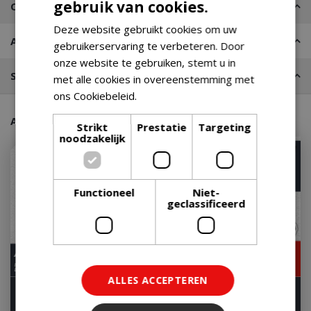
gebruik van cookies.
Contact
Deze website gebruikt cookies om uw
Advies nodig?
gebruikerservaring te verbeteren. Door
onze website te gebruiken, stemt u in
Stel een vraag
met alle cookies in overeenstemming met
ons Cookiebeleid.
Lees verder
Aanraders van onze klanten
Strikt
Prestatie
Targeting
noodzakelijk
Met 10% afgeprijsd
Functioneel
Niet-
geclassificeerd
ALLES ACCEPTEREN
Boretti Luciano Nero
Weber Spirit e-225 gbs -
Outdoor Kitchen
zwart