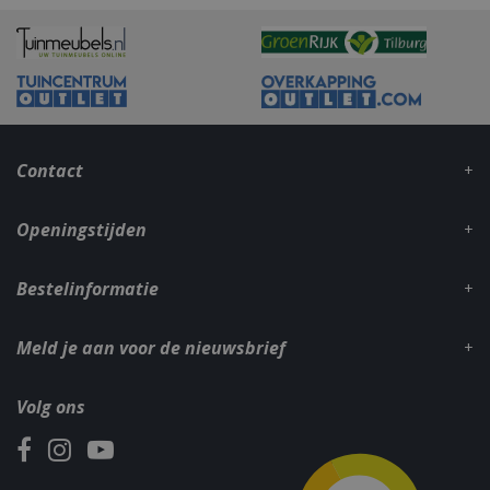
VISITOR_PRIVACY_METADATA
5 maand
YouTube
weke
.youtube.com
Contact
Openingstijden
Bestelinformatie
Meld je aan voor de nieuwsbrief
Volg ons
Naam
Aanbieder
/
Aanbieder
/
Domein
Verva