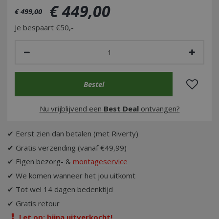
€
449
,
00
€
499
,
00
Je bespaart €50,-
Nu vrijblijvend een
Best Deal
ontvangen?
✔ Eerst zien dan betalen (met Riverty)
✔ Gratis verzending (vanaf €49,99)
✔ Eigen bezorg- &
montageservice
✔ We komen wanneer het jou uitkomt
✔ Tot wel 14 dagen bedenktijd
✔ Gratis retour
Let op: bijna uitverkocht!