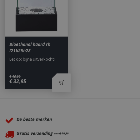
Bioethanol haard rh
l21b25h28
Let op: bijna uitverkocht!
€
46
,
99
€
32
,
95
Waarom BBQkopen.nl?
De beste merken
_gid
1 dag
Google LLC
.bbqkopen.nl
Gratis verzending
vanaf €49,99