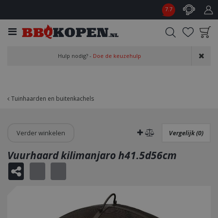
G
7.7
a
n
a
a
Product toegevoegd
r
Hulp nodig? -
Doe de keuzehulp
aan wensenlijst
c
o
n
t
Tuinhaarden en buitenkachels
e
n
t
Verder winkelen
Vergelijk (0)
Vuurhaard kilimanjaro h41.5d56cm