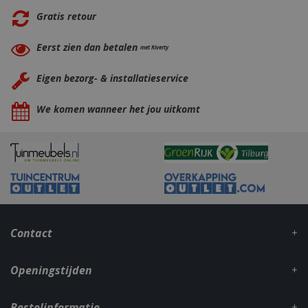
Gratis retour
Eerst zien dan betalen
met Riverty
Eigen bezorg- & installatieservice
We komen wanneer het jou uitkomt
CookieScriptConsent
1 maan
CookieScript
dage
www.bbqkopen.nl
Contact
VISITOR_PRIVACY_METADATA
5 maand
YouTube
weke
.youtube.com
Openingstijden
Bestelinformatie