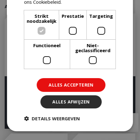
ons Cookiebeleid.
Lees verder
Aanraders van onze klanten
Strikt
Prestatie
Targeting
noodzakelijk
Functioneel
Niet-
geclassificeerd
Hibiscus MgO 90
Cordoba Fireplace 90
ALLES ACCEPTEREN
burner
Let op: bijna uitverkocht!
Let op: bijna uitverkocht!
ALLES AFWIJZEN
DETAILS WEERGEVEN
€
260
,
35
€
347
,
15