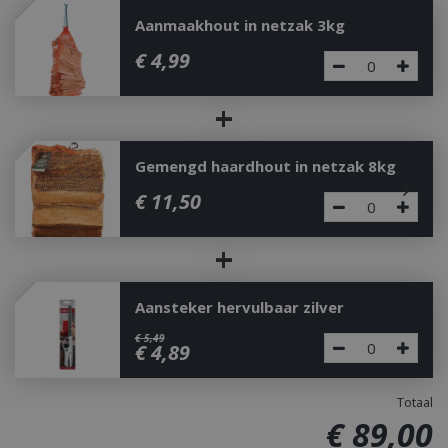
Aanmaakhout in netzak 3kg
€
4
,
99
+
Gemengd haardhout in netzak 8kg
€
11
,
50
+
Aansteker hervulbaar zilver
€
5
,
49
€
4
,
89
Totaal
€
89
,
00