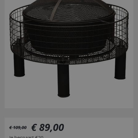
€
89
,
00
€
109
,
00
Je bespaart €20,-