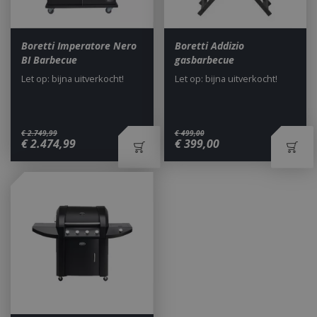
Boretti Imperatore Nero
Boretti Addizio
BI Barbecue
gasbarbecue
Let op: bijna uitverkocht!
Let op: bijna uitverkocht!
_ga
1 jaar
Google LLC
maan
.bbqkopen.nl
€
2.749
,
99
€
499
,
00
€
2.474
,
99
€
399
,
00