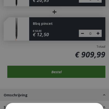
€
20
,
95
+
Bbq pincet
€
12
,
95
€
12
,
50
Totaal
€
909
,
99
Omschrijving
Specificaties