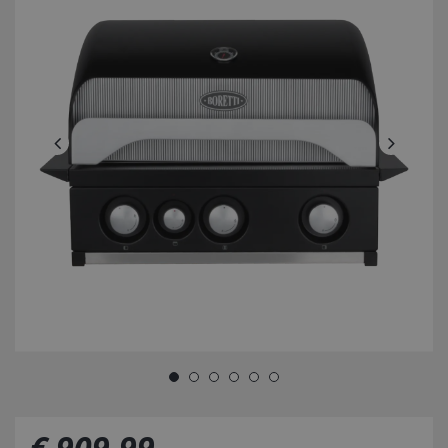
€
909
,
99