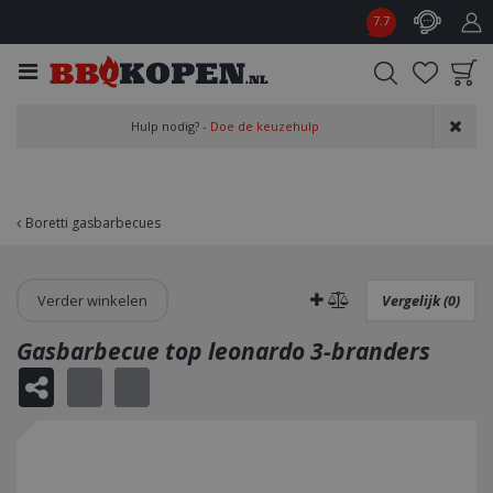
G
7.7
a
n
a
a
Product toegevoegd
r
Hulp nodig? -
Doe de keuzehulp
aan wensenlijst
c
o
n
t
Boretti gasbarbecues
e
n
t
Verder winkelen
Vergelijk (0)
Gasbarbecue top leonardo 3-branders