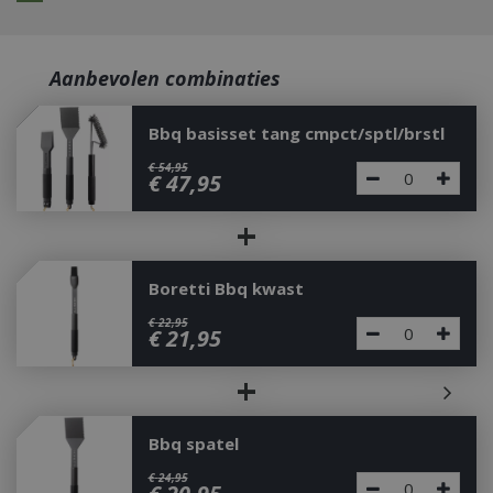
Aanbevolen combinaties
Bbq basisset tang cmpct/sptl/brstl
€
54
,
95
€
47
,
95
+
Boretti Bbq kwast
€
22
,
95
€
21
,
95
+
Bbq spatel
€
24
,
95