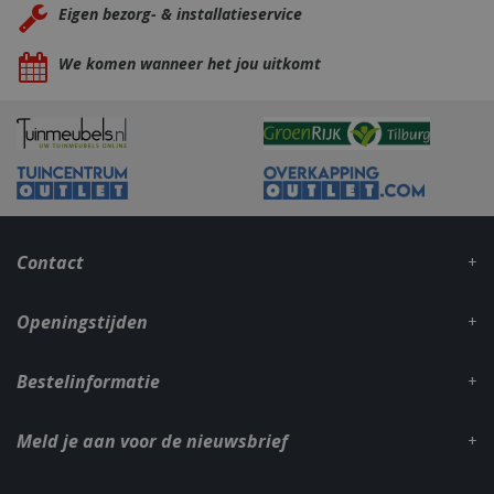
Eigen bezorg- & installatieservice
We komen wanneer het jou uitkomt
VISITOR_PRIVACY_METADATA
5 maand
YouTube
weke
.youtube.com
Contact
Openingstijden
Bestelinformatie
Meld je aan voor de nieuwsbrief