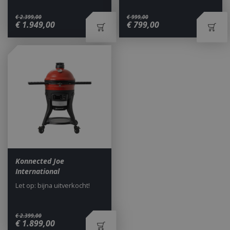
€
2.399
,
00
€
999
,
00
€
1.949
,
00
€
799
,
00
_gid
1 dag
Google LLC
.bbqkopen.nl
Konnected Joe
International
Let op: bijna uitverkocht!
€
2.399
,
00
€
1.899
,
00