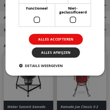
Contact
Functioneel
Niet-
geclassificeerd
Advies nodig?
Stel een vraag
ALLES ACCEPTEREN
Aanraders van onze klanten
ALLES AFWIJZEN
DETAILS WEERGEVEN
Strikt noodzakelijk
Prestatie
Targeting
Functioneel
Niet-geclassificeerd
Weber Summit kamado
Kamado Joe Classic II 2
Strikt noodzakelijke cookies maken de