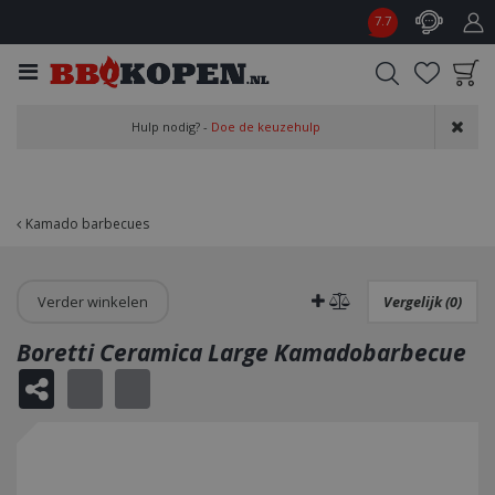
G
7.7
a
n
a
a
Product toegevoegd
r
Hulp nodig? -
Doe de keuzehulp
aan wensenlijst
c
o
n
t
Kamado barbecues
e
n
t
Verder winkelen
Vergelijk (0)
Boretti Ceramica Large Kamadobarbecue