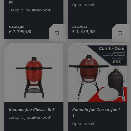
e6
kernfunctionaliteiten van de website mogelijk,
Op voorraad
zoals gebruikersaanmelding en accountbeheer.
Let op: bijna uitverkocht!
De website kan niet goed worden gebruikt zonder
de strikt noodzakelijke cookies.
Aanbieder
/
€
1.499
,
00
€
1.679
,
00
Naam
Vervald
Domein
€
1.199
,
00
€
1.379
,
00
__cf_bm
29 minut
Cloudflare Inc.
second
.db.sleak.chat
_ga
1 jaar
Google LLC
maan
.bbqkopen.nl
Kamado Joe Classic III 3
Kamado Joe Classic Joe I
1
Let op: bijna uitverkocht!
Op voorraad