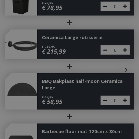
€
79
,
95
€
78
,
95
+
Ceramica Large rotisserie
€
249
,
95
€
215
,
99
+
BBQ Bakplaat half-moon Ceramica
Large
€
59
,
95
€
58
,
95
+
Barbecue floor mat 120cm x 80cm