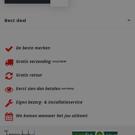
CookieScriptConsent
1 maan
CookieScript
Best deal
dage
www.bbqkopen.nl
Waarom BBQkopen.nl?
De beste merken
Gratis verzending
vanaf €49,99
Gratis retour
VISITOR_PRIVACY_METADATA
5 maand
YouTube
weke
.youtube.com
Eerst zien dan betalen
met Riverty
Eigen bezorg- & installatieservice
We komen wanneer het jou uitkomt