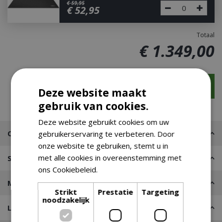
€
59
,
95
€
52
,
95
Totaal
€
1.349
,
00
Deze website maakt
gebruik van cookies.
Deze website gebruikt cookies om uw
Omschrijving
gebruikerservaring te verbeteren. Door
onze website te gebruiken, stemt u in
met alle cookies in overeenstemming met
Specificaties
ons Cookiebeleid.
Lees verder
Merk
Strikt
Prestatie
Targeting
noodzakelijk
Leveren of Afhalen