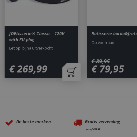
__cf_bm
_ga
JOEtisserie® Classic - 120V
Rotisserie barilo&frate
with EU plug
Op voorraad
Let op: bijna uitverkocht!
€
89
,
95
€
269
,
99
€
79
,
95
_gid
CookieScriptCons
Waarom BBQkopen.nl?
De beste merken
Gratis verzending
vanaf €49,99
VISITOR_PRIVAC