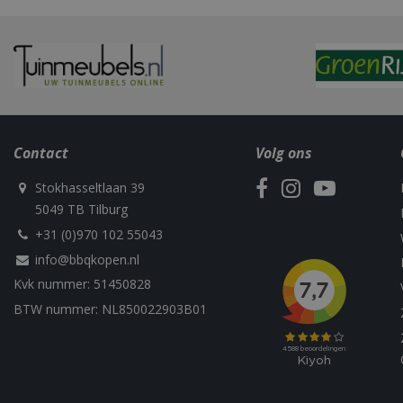
Naam
Contact
Volg ons
Naam
Naam
Naam
sleakChatId_4f84
c885-4f83-9ea7-
Test
__Host-
Stokhasseltlaan 39
e52aaa62aa9f
performance
GCSESSID
Targetting
5049 TB Tilburg
__Secure-
_gat_UA-
_clck
+31 (0)970 102 55043
ROLLOUT_TOKEN
75292639-1
info@bbqkopen.nl
Kvk nummer: 51450828
_clsk
BTW nummer: NL850022903B01
elfsight_viewed_r
_ga_M5FLK9N03R
VISITOR_INFO1_LI