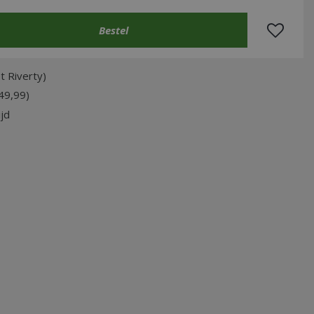
t Riverty)
49,99)
jd