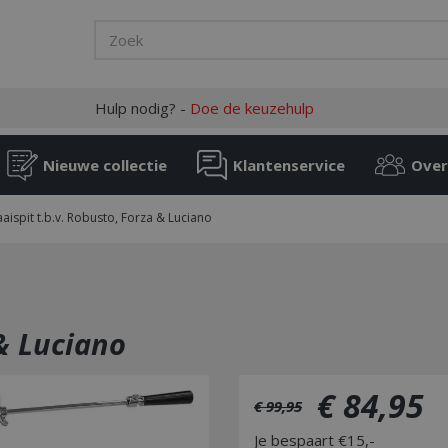
Hulp nodig? -
Doe de keuzehulp
Nieuwe collectie
Klantenservice
Over
aispit t.b.v. Robusto, Forza & Luciano
 & Luciano
€
84
,
95
€
99
,
95
Je bespaart €15,-