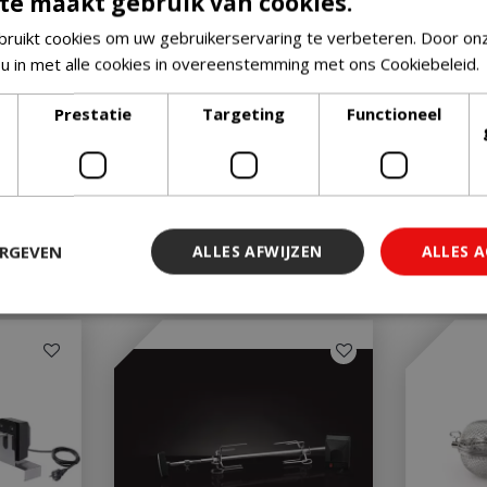
te maakt gebruik van cookies.
ruikt cookies om uw gebruikerservaring te verbeteren. Door on
 u in met alle cookies in overeenstemming met ons Cookiebeleid.
Prestatie
Targeting
Functioneel
ERGEVEN
ALLES AFWIJZEN
ALLES 
 noodzakelijk
Prestatie
Targeting
Functioneel
Niet-geclassi
 cookies maken de kernfunctionaliteiten van de website mogelijk, zoals gebruiker
ebsite kan niet goed worden gebruikt zonder de strikt noodzakelijke cookies.
Aanbieder
/
Vervaldatum
Omschrijving
Domein