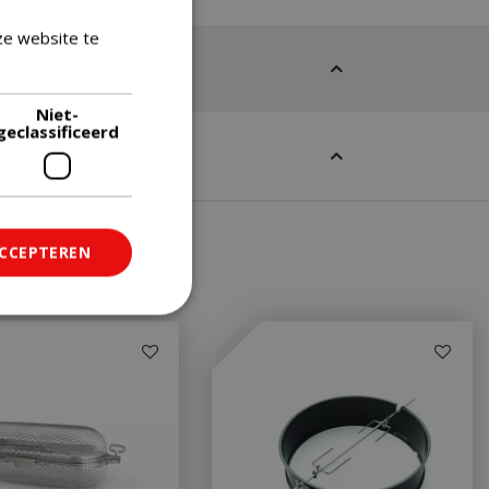
ze website te
Lees verder
Niet-
geclassificeerd
ACCEPTEREN
ficeerd
saanmelding en