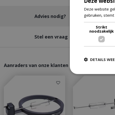
Deze websi
Deze website geb
gebruiken, stemt
Advies nodig?
Strikt
noodzakelijk
Stel een vraag
DETAILS WE
Aanraders van onze klanten
Strikt
Strikt noodzakelijke
accountbeheer. De w
Naam