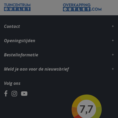
VISITOR_PRIVACY_METADATA
5 maand
YouTube
weke
.youtube.com
Contact
Openingstijden
Bestelinformatie
Meld je aan voor de nieuwsbrief
Volg ons
Naam
Aanbieder
/
Aanbieder
/
Domein
Verva
Naam
Vervaldatum
Omschrijvin
Domein
sleakChatId_4f849141-
.bbqkopen.nl
11 maa