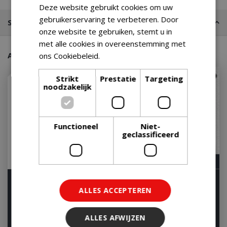
Deze website gebruikt cookies om uw
gebruikerservaring te verbeteren. Door
Stel een vraag
onze website te gebruiken, stemt u in
met alle cookies in overeenstemming met
Aanraders van onze klanten
ons Cookiebeleid.
Lees verder
Strikt
Prestatie
Targeting
noodzakelijk
Functioneel
Niet-
geclassificeerd
Weber Spirit EP-435
Napoleon Rogue PRO-S
ALLES ACCEPTEREN
Gasbarbecue Gas BBQ
425 Gas BBQ Zwart
EP435 Barbecue Zwar…
Barbecue
Let op: bijna uitverkocht!
Let op: bijna uitverkocht!
ALLES AFWIJZEN