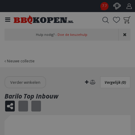
G
7.7
a
n
a
a
Product toegevoegd
r
Hulp nodig? -
Doe de keuzehulp
aan wensenlijst
c
o
n
t
Nieuwe collectie
e
n
t
Verder winkelen
Vergelijk (0)
Barilo Top Inbouw