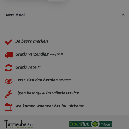
Best deal
_gid
1 dag
Google LLC
.bbqkopen.nl
Waarom BBQkopen.nl?
De beste merken
Gratis verzending
vanaf €49,99
Gratis retour
CookieScriptConsent
1 maan
CookieScript
Eerst zien dan betalen
met Riverty
dage
www.bbqkopen.nl
Eigen bezorg- & installatieservice
We komen wanneer het jou uitkomt