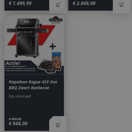
€
1.499
,
99
€
2.849
,
00
_ga
1 jaar
Google LLC
maan
.bbqkopen.nl
Napoleon Rogue 425 Gas
BBQ Zwart Barbecue
Op voorraad
€
999
,
00
€
948
,
00