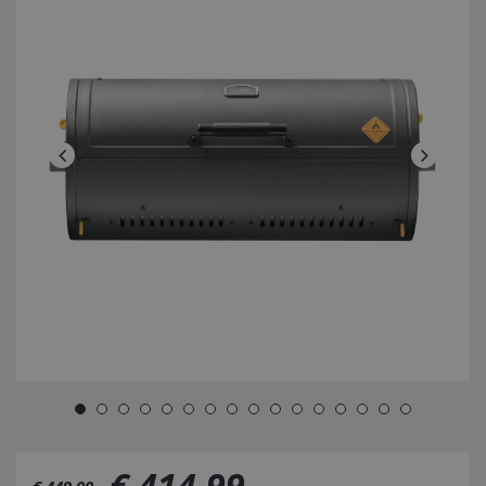
€
414
,
99
€
449
,
00