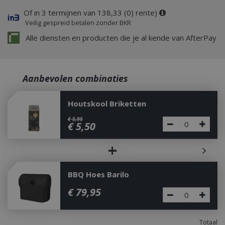
Of in 3 termijnen van 138,33 (0) rente)
Veilig gespreid betalen zonder BKR
Alle diensten en producten die je al kende van AfterPay
Aanbevolen combinaties
Houtskool Briketten
€
5
,
95
€
5
,
50
+
BBQ Hoes Barilo
€
79
,
95
Totaal