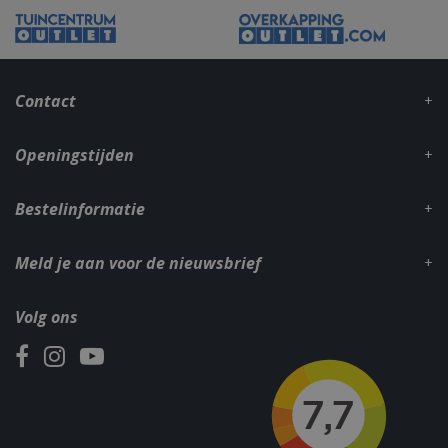
CookieScriptConsent
1 maan
CookieScript
dage
www.bbqkopen.nl
Contact
Openingstijden
Bestelinformatie
VISITOR_PRIVACY_METADATA
5 maand
YouTube
Meld je aan voor de nieuwsbrief
weke
.youtube.com
Volg ons