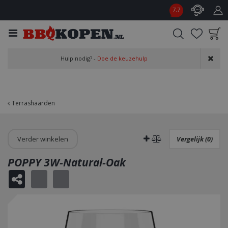
G
7.7
a
n
a
a
Product toegevoegd
r
Hulp nodig? -
Doe de keuzehulp
aan wensenlijst
c
o
n
t
Terrashaarden
e
n
t
Verder winkelen
Vergelijk (0)
POPPY 3W-Natural-Oak