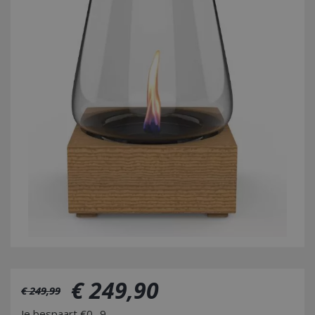
€
249
,
90
€
249
,
99
Je bespaart €0,-9