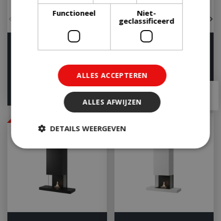
Functioneel
Niet-
geclassificeerd
Lilly Glass 10 cm - zwart
Tower 10 - Zwart
Let op: bijna
Op voorraad
uitverkocht!
ALLES ACCEPTEREN
vanaf
vanaf
€
21
,
90
€
33
,
80
ALLES AFWIJZEN
Online Only
Online Only
DETAILS WEERGEVEN
Strikt noodzakelijk
Prestatie
Targeting
Functioneel
Niet-geclassificeerd
Strikt noodzakelijke cookies maken de