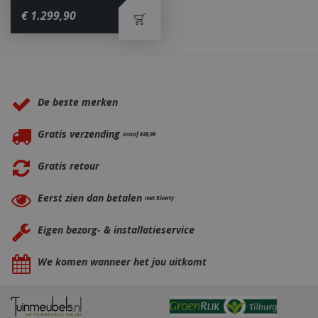
€
1.299
,
90
Waarom BBQkopen.nl?
De beste merken
Gratis verzending
vanaf €49,99
Gratis retour
Eerst zien dan betalen
met Riverty
_gid
1 dag
Google LLC
.bbqkopen.nl
Eigen bezorg- & installatieservice
We komen wanneer het jou uitkomt