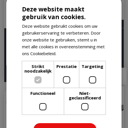
Deze website maakt
gebruik van cookies.
Deze website gebruikt cookies om uw
gebruikerservaring te verbeteren. Door
Weber Spirit EP-435
Napoleon Rogue PRO-S
onze website te gebruiken, stemt u in
Gasbarbecue Gas BBQ
425 Gas BBQ Zwart
met alle cookies in overeenstemming met
EP435 Barbecue Zwar…
Barbecue
ons Cookiebeleid.
Lees verder
Let op: bijna uitverkocht!
Let op: bijna uitverkocht!
Strikt
Prestatie
Targeting
noodzakelijk
€
899
,
00
€
1.349
,
00
€
799
,
00
€
1.269
,
99
Functioneel
Niet-
geclassificeerd