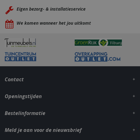
Eigen bezorg- & installatieservice
We komen wanneer het jou uitkomt
_gid
1 dag
Google LLC
.bbqkopen.nl
Contact
Openingstijden
CookieScriptConsent
1 maan
CookieScript
Bestelinformatie
dage
www.bbqkopen.nl
Meld je aan voor de nieuwsbrief