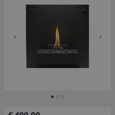
€
499
,
90