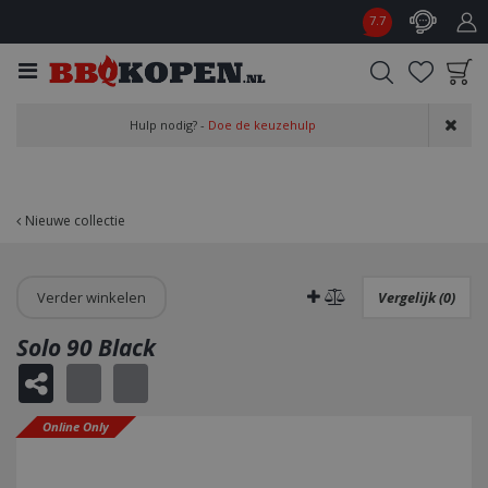
G
7.7
a
n
a
a
Product toegevoegd
r
Hulp nodig? -
Doe de keuzehulp
aan wensenlijst
c
o
n
t
Nieuwe collectie
e
n
t
Verder winkelen
Vergelijk (0)
Solo 90 Black
Online Only