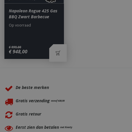
Napoleon Rogue 425 Gas
BBQ Zwart Barbecue
Op voorraad
_ga
1 jaar
Google LLC
€
999
,
00
maan
.bbqkopen.nl
€
948
,
00
Waarom BBQkopen.nl?
De beste merken
Gratis verzending
vanaf €49,99
Gratis retour
Eerst zien dan betalen
met Riverty