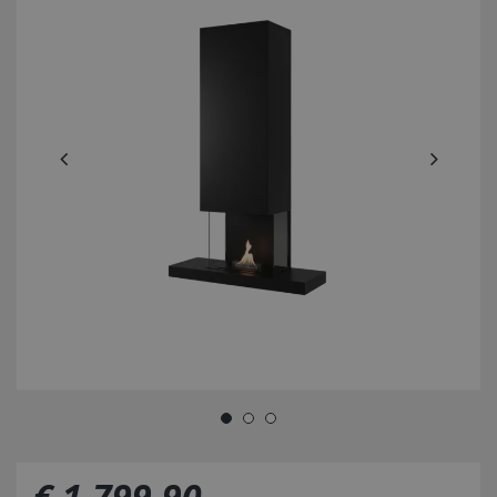
€
1.799
,
90