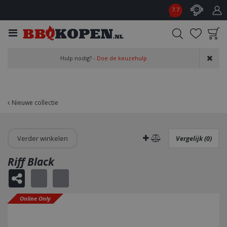
G
7.7
a
n
a
a
Product toegevoegd
r
Hulp nodig? -
Doe de keuzehulp
aan wensenlijst
c
o
n
t
Nieuwe collectie
e
n
t
Verder winkelen
Vergelijk (0)
Riff Black
Online Only