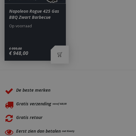
Napoleon Rogue 425 Gas
BBQ Zwart Barbecue
Op voorraad
_ga
1 jaar
Google LLC
€
999
,
00
maan
.bbqkopen.nl
€
948
,
00
Waarom BBQkopen.nl?
De beste merken
Gratis verzending
vanaf €49,99
Gratis retour
Eerst zien dan betalen
met Riverty