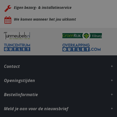
Eigen bezorg- & installatieservice
We komen wanneer het jou uitkomt
_gid
1 dag
Google LLC
.bbqkopen.nl
Contact
Openingstijden
CookieScriptConsent
1 maan
CookieScript
Bestelinformatie
dage
www.bbqkopen.nl
Meld je aan voor de nieuwsbrief