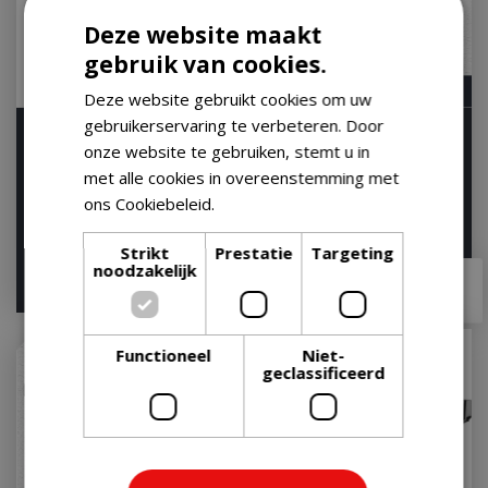
Deze website maakt
gebruik van cookies.
Deze website gebruikt cookies om uw
gebruikerservaring te verbeteren. Door
Weber Spirit EP-435
Napoleon Rogue PRO-S
onze website te gebruiken, stemt u in
Gasbarbecue Gas BBQ
425 Gas BBQ Zwart
met alle cookies in overeenstemming met
EP435 Barbecue Zwar…
Barbecue
ons Cookiebeleid.
Lees verder
Let op: bijna uitverkocht!
Let op: bijna uitverkocht!
Strikt
Prestatie
Targeting
noodzakelijk
€
899
,
00
€
1.349
,
00
€
799
,
00
€
1.269
,
99
Functioneel
Niet-
geclassificeerd