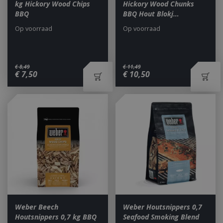
kg Hickory Wood Chips
Hickory Wood Chunks
BBQ
BBQ Hout Blokj…
Op voorraad
Op voorraad
€
8
,
49
€
11
,
49
€
7
,
50
€
10
,
50
Weber Beech
Weber Houtsnippers 0,7
Houtsnippers 0,7 kg BBQ
Seafood Smoking Blend