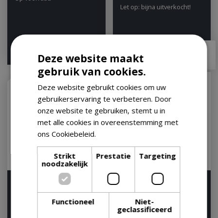
Let op: bijna uitverkocht!
€
8
,
49
€
8
,
49
€
7
,
50
€
7
,
50
Deze website maakt
gebruik van cookies.
Deze website gebruikt cookies om uw
gebruikerservaring te verbeteren. Door
onze website te gebruiken, stemt u in
met alle cookies in overeenstemming met
ons Cookiebeleid.
Lees verder
Strikt
Prestatie
Targeting
noodzakelijk
Wood pellets fsc ga blend
Weber Houtsnippers 0,7
kg Pork Smoking Blend
Op voorraad
Functioneel
Niet-
Wood Chips BBQ
geclassificeerd
Op voorraad