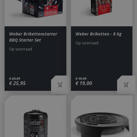
Weber Brikettenstarter
Weber Briketten - 8 kg
BBQ Starter Set
Op voorraad
Op voorraad
€
29
,
99
€
19
,
99
€
25
,
95
€
19
,
00