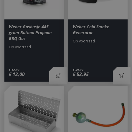
Weber Gasbusje 445
Weber Cold Smoke
gram Butaan Propaan
Generator
BBQ Gas
Op voorraad
Op voorraad
€
12
,
99
€
59
,
99
€
12
,
00
€
52
,
95