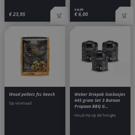
€
6
,
99
€
23
,
95
€
6
,
00
_gid
1 dag
Google LLC
.bbqkopen.nl
Wood pellets fsc beech
Weber Driepak Gasbusjes
445 gram Set 3 Butaan
Op voorraad
Propaan BBQ G…
Houd mij op de hoogte
CookieScriptConsent
1 maan
CookieScript
dage
www.bbqkopen.nl