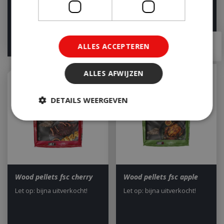
€
8
,
49
€
20
,
95
€
7
,
50
ALLES ACCEPTEREN
ALLES AFWIJZEN
DETAILS WEERGEVEN
Strikt noodzakelijk
Prestatie
Targeting
Functioneel
Niet-geclassificeerd
Wood pellets fsc cherry
Wood pellets fsc apple
Strikt noodzakelijke cookies maken de
Let op: bijna uitverkocht!
Let op: bijna uitverkocht!
kernfunctionaliteiten van de website mogelijk,
zoals gebruikersaanmelding en accountbeheer.
De website kan niet goed worden gebruikt zonder
de strikt noodzakelijke cookies.