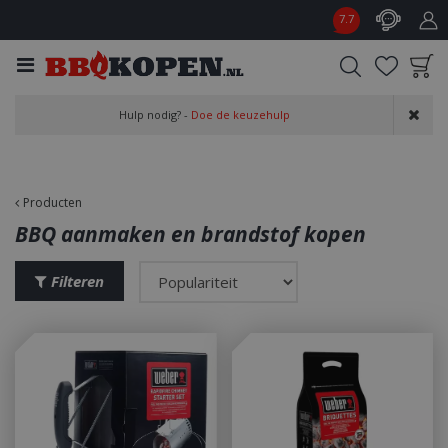
G
7.7
a
n
a
a
Product toegevoegd
r
Hulp nodig? -
Doe de keuzehulp
aan wensenlijst
c
o
n
t
Producten
e
BBQ aanmaken en brandstof kopen
n
t
Filteren