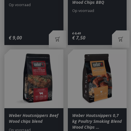
Wood Chips BBQ
Op voorraad
Op voorraad
€
8
,
49
€
9
,
00
€
7
,
50
Weber Houtsnippers Beef
Weber Houtsnippers 0,7
Wood chips blend
kg Poultry Smoking Blend
Wood Chips …
Op voorraad