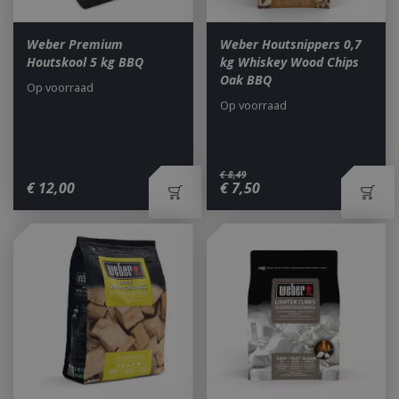
Weber Premium
Weber Houtsnippers 0,7
Houtskool 5 kg BBQ
kg Whiskey Wood Chips
Oak BBQ
Op voorraad
Op voorraad
€
8
,
49
€
12
,
00
€
7
,
50