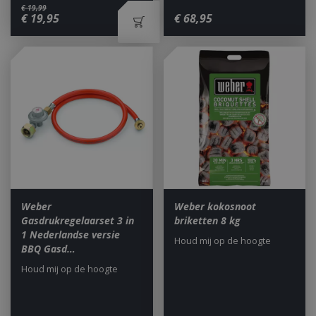
€
19
,
99
€
19
,
95
€
68
,
95
VISITOR_PRIVACY_METADATA
5 maand
YouTube
weke
.youtube.com
Weber
Weber kokosnoot
Gasdrukregelaarset 3 in
briketten 8 kg
1 Nederlandse versie
Houd mij op de hoogte
BBQ Gasd…
Houd mij op de hoogte