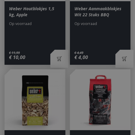
Weber Houtblokjes 1,5
Weber Aanmaakblokjes
kg, Apple
Wit 22 Stuks BBQ
Op voorraad
Op voorraad
€
11
,
99
€
4
,
49
€
10
,
00
€
4
,
00