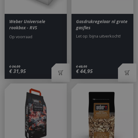
Weber Universele
Gasdrukregelaar nl grote
rookbox - RVS
gasfles
Let op: bijna uitverkocht!
Op voorraad
€
34
,
99
€
48
,
99
€
31
,
95
€
44
,
95