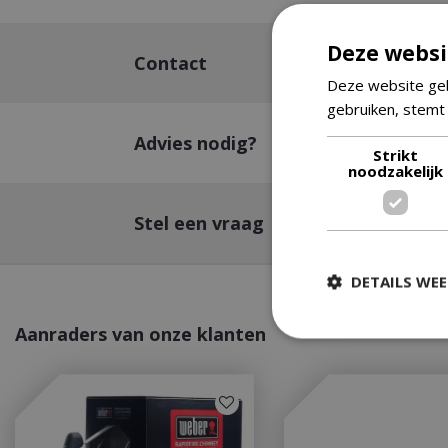
Deze websi
Contact
Deze website geb
gebruiken, stemt
Advies nodig?
Strikt
noodzakelijk
Stel een vraag
DETAILS WE
Aanraders van onze klanten
Strikt
Strikt noodzakelijke
accountbeheer. De w