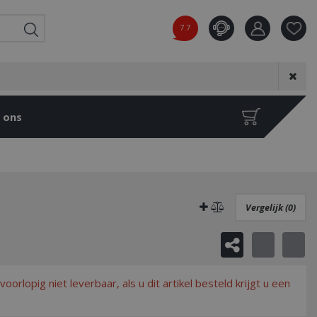
7.7
Product toeg
aan wensenl
 ons
Vergelijk (0)
s voorlopig niet leverbaar, als u dit artikel besteld krijgt u een