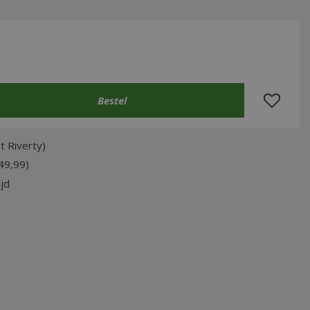
t Riverty)
49,99)
jd