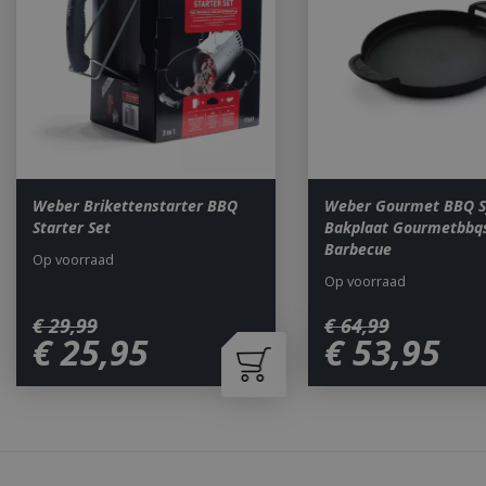
Naam
__cf_bm
_ga
Weber Brikettenstarter BBQ
Weber Gourmet BBQ 
Starter Set
Bakplaat Gourmetbbq
Barbecue
Op voorraad
Op voorraad
€
29
,
99
€
64
,
99
€
25
,
95
€
53
,
95
_gid
CookieScriptCons