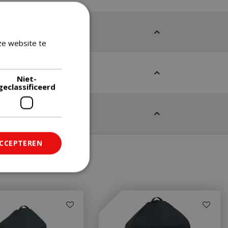
ze website te
Lees verder
Niet-
geclassificeerd
ACCEPTEREN
ficeerd
saanmelding en