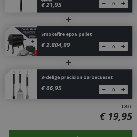
€
24
,
95
€
21
,
95
+
Smokefire epx6 pellet
€
2.804
,
99
+
3-delige precision barbecueset
€
66
,
95
Totaal
€
19
,
95