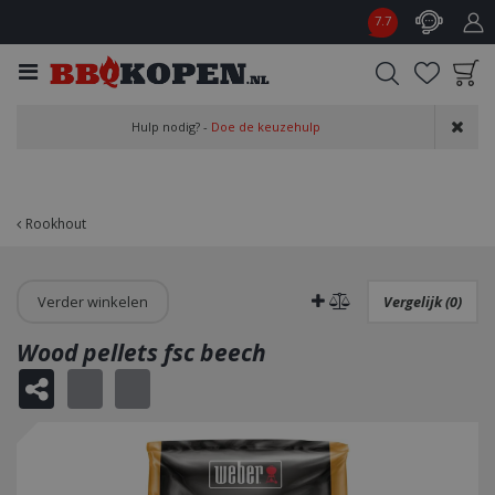
G
7.7
a
n
a
a
Product toegevoegd
r
Hulp nodig? -
Doe de keuzehulp
aan wensenlijst
c
o
n
t
Rookhout
e
n
t
Verder winkelen
Vergelijk (0)
Wood pellets fsc beech