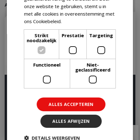
Aanraders van onze klanten
onze website te gebruiken, stemt u in
met alle cookies in overeenstemming met
ons Cookiebeleid.
Lees verder
Strikt
Prestatie
Targeting
noodzakelijk
Functioneel
Niet-
geclassificeerd
Weber Houtsnippers 0,7
Weber Houtblokjes 1,5
kg Whiskey Wood Chips
kg, Apple
Oak BBQ
Op voorraad
Op voorraad
ALLES ACCEPTEREN
ALLES AFWIJZEN
€
8
,
49
€
11
,
99
€
7
,
50
€
10
,
00
DETAILS WEERGEVEN