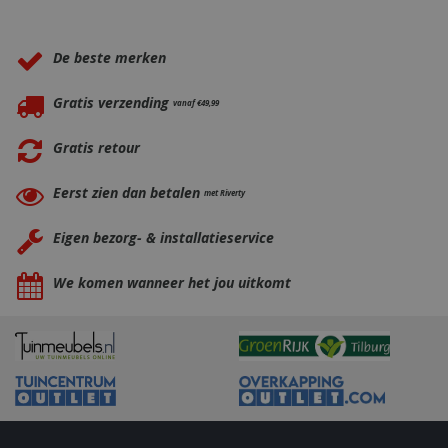
_gid
1 dag
Google LLC
Waarom BBQkopen.nl?
.bbqkopen.nl
De beste merken
Gratis verzending
vanaf €49,99
Gratis retour
Eerst zien dan betalen
met Riverty
CookieScriptConsent
1 maan
CookieScript
Eigen bezorg- & installatieservice
dage
www.bbqkopen.nl
We komen wanneer het jou uitkomt
VISITOR_PRIVACY_METADATA
5 maand
YouTube