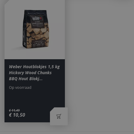
_ga
1 jaar
Google LLC
maan
.bbqkopen.nl
Weber Houtblokjes 1,5 kg
Hickory Wood Chunks
BBQ Hout Blokj…
Op voorraad
€
11
,
49
€
10
,
50