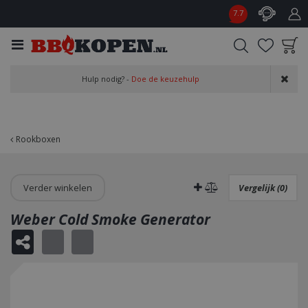
G
7.7
a
n
a
a
Product toegevoegd
r
Hulp nodig? -
Doe de keuzehulp
aan wensenlijst
c
o
n
t
Rookboxen
e
n
t
Verder winkelen
Vergelijk (0)
Weber Cold Smoke Generator