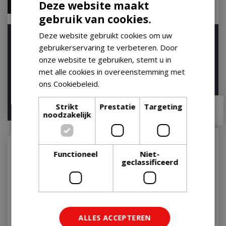
Deze website maakt
gebruik van cookies.
Deze website gebruikt cookies om uw
Napoleon Diffuser Plate
The Bastard Cold Smoke
57 cm voor Kettle
Generator Kit
gebruikerservaring te verbeteren. Door
Kogelgrill BBQ
onze website te gebruiken, stemt u in
Let op: bijna uitverkocht!
Let op: bijna uitverkocht!
met alle cookies in overeenstemming met
ons Cookiebeleid.
Lees verder
€
54
,
95
Strikt
Prestatie
Targeting
€
48
,
95
€
42
,
95
noodzakelijk
Functioneel
Niet-
geclassificeerd
ALLES ACCEPTEREN