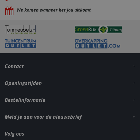
We komen wanneer het jou uitkomt
_gid
1 dag
Google LLC
.bbqkopen.nl
Contact
Openingstijden
Bestelinformatie
CookieScriptConsent
1 maan
CookieScript
dage
www.bbqkopen.nl
Meld je aan voor de nieuwsbrief
Volg ons