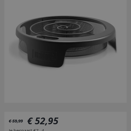
€
52
,
95
€
59
,
99
Je bespaart €7,-4