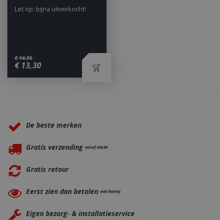
Let op: bijna uitverkocht!
€
14
,
95
_ga
1 jaar
Google LLC
€
13
,
30
maan
.bbqkopen.nl
Waarom BBQkopen.nl?
De beste merken
Gratis verzending
vanaf €49,99
Gratis retour
Eerst zien dan betalen
met Riverty
Eigen bezorg- & installatieservice