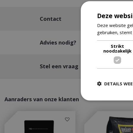
Deze websi
Contact
Deze website geb
gebruiken, stemt
Advies nodig?
Strikt
noodzakelijk
Stel een vraag
DETAILS WE
Aanraders van onze klanten
Strikt
Strikt noodzakelijke
accountbeheer. De w