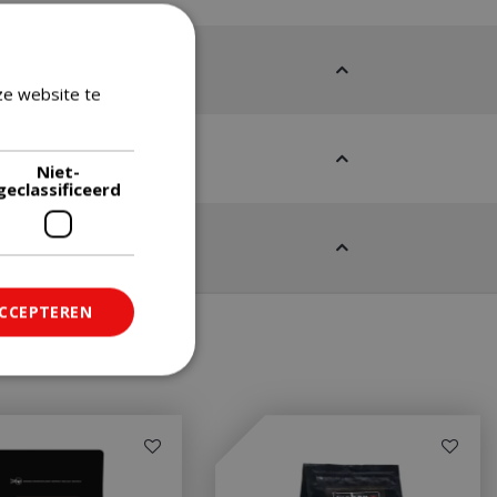
ze website te
Lees verder
Niet-
geclassificeerd
ACCEPTEREN
ficeerd
saanmelding en