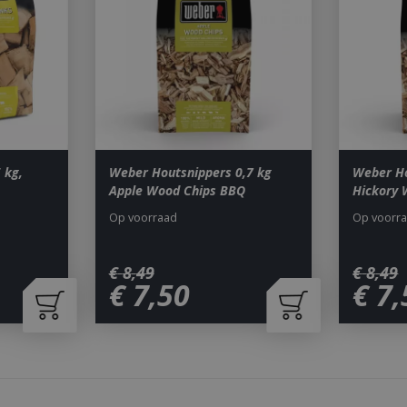
Aanbieder
/
Vervaldatum
Omschrijving
Domein
29 minuten 59
Deze cookie wordt gebruikt 
Cloudflare Inc.
seconden
maken tussen mensen en bots.
.db.sleak.chat
voor de website, om geldige 
kunnen maken over het gebr
website.
1 jaar 1
This cookie name is asssocia
Google LLC
maand
Universal Analytics - which is 
.bbqkopen.nl
to Google's more commonly u
service. This cookie is used t
 kg,
Weber Houtsnippers 0,7 kg
Weber Ho
users by assigning a randoml
Apple Wood Chips BBQ
Hickory 
number as a client identifier. 
each page request in a site a
Op voorraad
Op voorr
visitor, session and campaign 
analytics reports. By default it
after 2 years, although this i
website owners.
€
8
,
49
€
8
,
49
€
7
,
50
€
7
,
1 dag
This cookie name is asssocia
Google LLC
Universal Analytics. This app
.bbqkopen.nl
cookie and as of Spring 2017 
available from Google. It app
update a unique value for eac
ent
1 maand 2
Deze cookie wordt gebruikt 
CookieScript
dagen
Script.com-service om de c
www.bbqkopen.nl
van bezoekers te onthouden
van Cookie-Script.com is noo