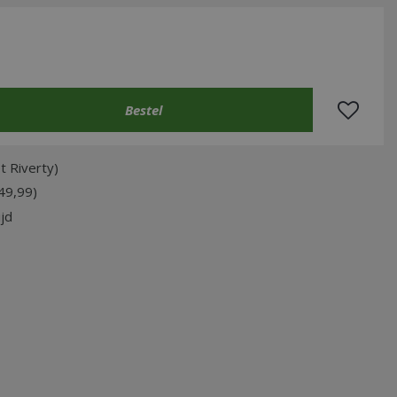
t Riverty)
49,99)
jd