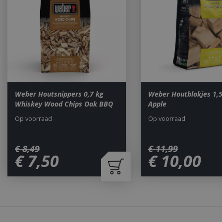
Naam
__cf_bm
_ga
Weber Houtsnippers 0,7 kg
Weber Houtblokjes 1,5
Whiskey Wood Chips Oak BBQ
Apple
Op voorraad
Op voorraad
€
8
,
49
€
11
,
99
€
7
,
50
€
10
,
00
_gid
CookieScriptCons