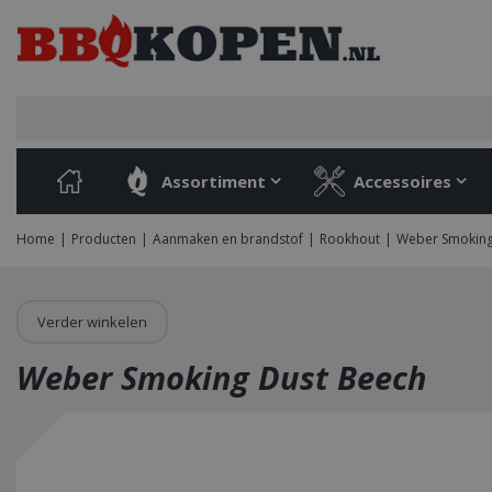
Ga
naar
content
Assortiment
Accessoires
Home
Producten
Aanmaken en brandstof
Rookhout
Weber Smoking
Verder winkelen
Weber Smoking Dust Beech