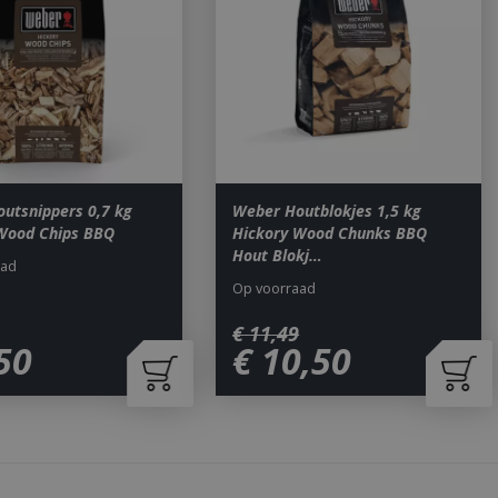
om onderscheid te
 Dit is gunstig
rapporten te
uik van hun
ted with Google
a significant update
sed analytics
o distinguish unique
utsnippers 0,7 kg
Weber Houtblokjes 1,5 kg
y generated
Wood Chips BBQ
Hickory Wood Chunks BBQ
It is included in
Hout Blokj…
nd used to calculate
aad
data for the sites
 is set to expire
Op voorraad
s customisable by
€
11
,
49
50
€
10
,
50
ted with Google
ears to be a new
no information is
ears to store and
h page visited.
door de Cookie-
ookievoorkeuren
. De cookie-banner
dzakelijk om