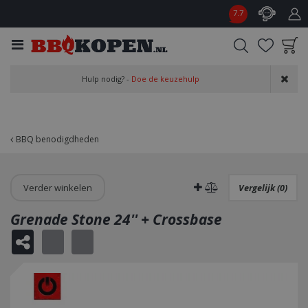
G
7.7
a
n
a
a
Product toegevoegd
r
Hulp nodig? -
Doe de keuzehulp
aan wensenlijst
c
o
n
t
BBQ benodigdheden
e
n
t
Verder winkelen
Vergelijk (0)
Grenade Stone 24'' + Crossbase