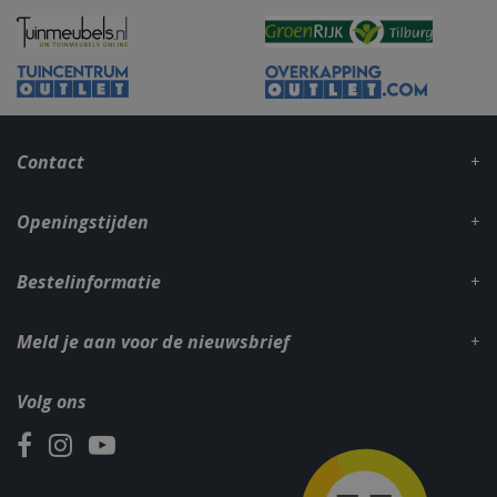
_gid
1 dag
Google LLC
.bbqkopen.nl
Contact
Openingstijden
Bestelinformatie
CookieScriptConsent
1 maan
CookieScript
Meld je aan voor de nieuwsbrief
dage
www.bbqkopen.nl
Volg ons