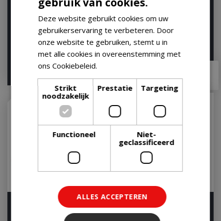
gebruik van cookies.
Half Moon Deflector
Weber Trivet
Plates - Classic Joe ®
Let op: bijna uitverkocht!
Deze website gebruikt cookies om uw
(set =2 half moo…
gebruikerservaring te verbeteren. Door
Op voorraad
onze website te gebruiken, stemt u in
met alle cookies in overeenstemming met
ons Cookiebeleid.
Lees verder
€
49
,
99
€
59
,
90
€
48
,
95
Strikt
Prestatie
Targeting
noodzakelijk
Functioneel
Niet-
geclassificeerd
ALLES ACCEPTEREN
Weber Tool Set houder
Gietijzeren Garnalen Tray
Let op: bijna uitverkocht!
Op voorraad