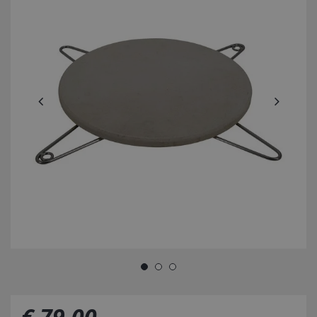
€
79
,
00