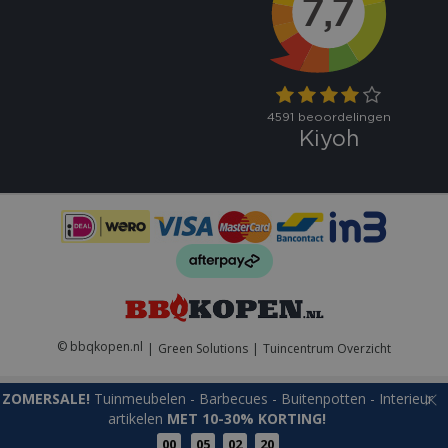
VISITOR_PRIVACY_METADATA
5 maand
YouTube
weke
.youtube.com
© bbqkopen.nl
Green Solutions
Tuincentrum Overzicht
ZOMERSALE!
Tuinmeubelen - Barbecues - Buitenpotten - Interieur
artikelen
MET 10-30% KORTING!
Naam
Aanbieder
/
Aanbieder
/
Domein
Verva
00
05
02
20
Naam
Vervaldatum
Omschrijvin