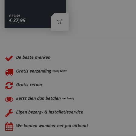
€
39
,
99
€
37
,
95
_ga
1 jaar
Google LLC
maan
.bbqkopen.nl
Waarom BBQkopen.nl?
De beste merken
Gratis verzending
vanaf €49,99
Gratis retour
Eerst zien dan betalen
met Riverty
Eigen bezorg- & installatieservice
We komen wanneer het jou uitkomt