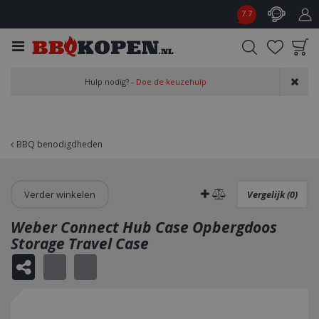
G
7.7
a
n
a
a
Product toegevoegd
r
Hulp nodig? -
Doe de keuzehulp
aan wensenlijst
c
o
n
t
BBQ benodigdheden
e
n
t
Verder winkelen
Vergelijk (0)
Weber Connect Hub Case Opbergdoos
Storage Travel Case