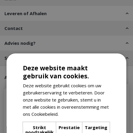
Leveren of Afhalen
Contact
Advies nodig?
Stel een vraag
Deze website maakt
gebruik van cookies.
Aanraders van onze klanten
Deze website gebruikt cookies om uw
gebruikerservaring te verbeteren. Door
onze website te gebruiken, stemt u in
met alle cookies in overeenstemming met
ons Cookiebeleid.
Lees verder
Strikt
Prestatie
Targeting
noodzakelijk