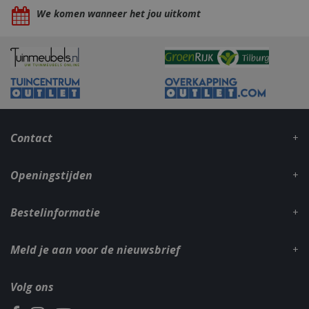
We komen wanneer het jou uitkomt
CookieScriptConsent
1 maan
CookieScript
dage
www.bbqkopen.nl
Contact
Openingstijden
Bestelinformatie
VISITOR_PRIVACY_METADATA
5 maand
YouTube
weke
.youtube.com
Meld je aan voor de nieuwsbrief
Volg ons