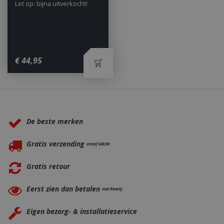
Let op: bijna uitverkocht!
€
44
,
95
Waarom BBQkopen.nl?
De beste merken
Gratis verzending
vanaf €49,99
Gratis retour
_gid
1 dag
Google LLC
.bbqkopen.nl
Eerst zien dan betalen
met Riverty
Eigen bezorg- & installatieservice