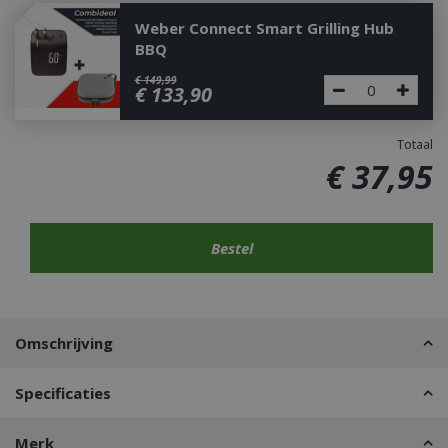
Weber Connect Smart Grilling Hub
BBQ
€
149
,
99
€
133
,
90
Totaal
€
37
,
95
Omschrijving
Specificaties
Merk