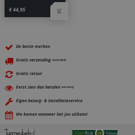
€
44
,
95
_ga
1 jaar
Google LLC
maan
.bbqkopen.nl
Waarom BBQkopen.nl?
De beste merken
Gratis verzending
vanaf €49,99
Gratis retour
Eerst zien dan betalen
met Riverty
Eigen bezorg- & installatieservice
We komen wanneer het jou uitkomt