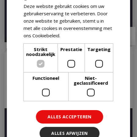
(set =2 half moo…
Deze website gebruikt cookies om uw
Op voorraad
gebruikerservaring te verbeteren. Door
onze website te gebruiken, stemt u in
met alle cookies in overeenstemming met
€
49
,
99
€
59
,
90
€
47
,
95
ons Cookiebeleid.
Lees verder
Strikt
Prestatie
Targeting
noodzakelijk
Functioneel
Niet-
geclassificeerd
Weber Tool Set houder
BBQ set vlamverdelers
ALLES ACCEPTEREN
voor Luciano
Op voorraad
Let op: bijna uitverkocht!
ALLES AFWIJZEN