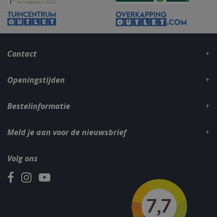
_gid
1 dag
Google LLC
.bbqkopen.nl
Contact
Openingstijden
Bestelinformatie
Meld je aan voor de nieuwsbrief
CookieScriptConsent
1 maan
CookieScript
dage
www.bbqkopen.nl
Volg ons