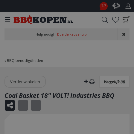
G
7.7
a
n
a
a
Product toegevoegd
r
Hulp nodig? -
Doe de keuzehulp
aan wensenlijst
c
o
n
t
BBQ benodigdheden
e
n
t
Verder winkelen
Vergelijk (0)
Coal Basket 18'' VOLT! Industries BBQ