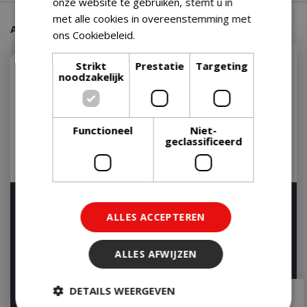
onze website te gebruiken, stemt u in
met alle cookies in overeenstemming met
Aanraders van onze klanten
ons Cookiebeleid.
Lees verder
Strikt
Prestatie
Targeting
noodzakelijk
Functioneel
Niet-
geclassificeerd
Weber GBS Sear Grate
Weber GBS Grillrooster
Gourmet BBQ System
57 Gourmet BBQ System
ALLES ACCEPTEREN
Rooster Rond
Rooster Rond
Let op: bijna uitverkocht!
Let op: bijna uitverkocht!
ALLES AFWIJZEN
€
64
,
99
€
70
,
99
DETAILS WEERGEVEN
€
52
,
95
€
58
,
95