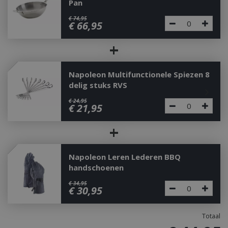
Pan
€
74
,
95
€
66
,
95
+
Napoleon Multifunctionele Spiezen 8
delig stuks RVS
€
24
,
95
€
21
,
95
+
Napoleon Leren Lederen BBQ
handschoenen
€
34
,
95
€
30
,
95
Totaal