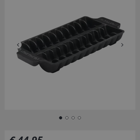
€
44
,
95