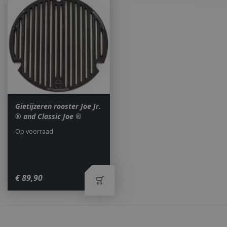
_ga
1 jaar
Google LLC
maan
.bbqkopen.nl
Gietijzeren rooster Joe Jr.
® and Classic Joe ®
Op voorraad
€
89
,
90
Waarom BBQkopen.nl?
_gid
1 dag
Google LLC