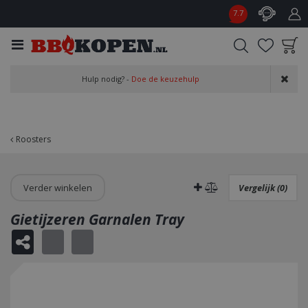
G
7.7
a
n
a
a
Product toegevoegd
r
Hulp nodig? -
Doe de keuzehulp
aan wensenlijst
c
o
n
t
Roosters
e
n
t
Verder winkelen
Vergelijk (0)
Gietijzeren Garnalen Tray