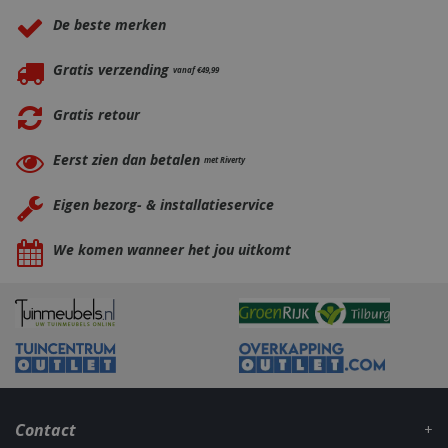
.bbqkopen.nl
De beste merken
Gratis verzending
vanaf €49,99
Gratis retour
Eerst zien dan betalen
met Riverty
Eigen bezorg- & installatieservice
CookieScriptConsent
1 maan
CookieScript
dage
www.bbqkopen.nl
We komen wanneer het jou uitkomt
VISITOR_PRIVACY_METADATA
5 maand
YouTube
Contact
weke
.youtube.com