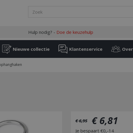
Hulp nodig? -
Doe de keuzehulp
Nieuwe collectie
Klantenservice
Over
ophanghaken
€
6
,
81
€
6
,
95
Je bespaart €0,-14