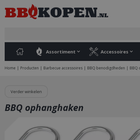
Ga
naar
content
Assortiment
Accessoires
Home
Producten
Barbecue accessoires
BBQ benodigdheden
BBQ 
Verder winkelen
BBQ ophanghaken