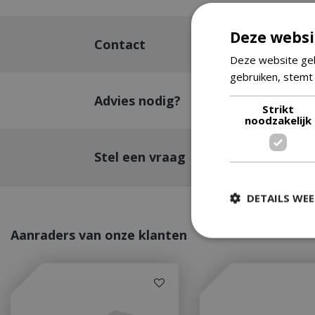
Deze websi
Contact
Deze website geb
gebruiken, stemt
Advies nodig?
Strikt
noodzakelijk
Stel een vraag
DETAILS WE
Aanraders van onze klanten
Strikt
Strikt noodzakelijke
accountbeheer. De w