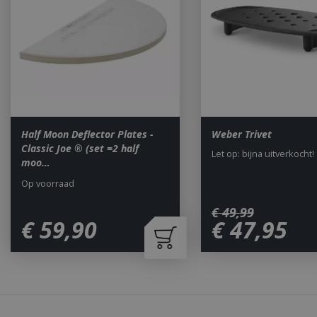
Naam
__cf_bm
_ga
Half Moon Deflector Plates -
Weber Trivet
Classic Joe ® (set =2 half
Let op: bijna uitverkocht!
moo…
Op voorraad
€
49
,
99
€
59
,
90
€
47
,
95
_gid
CookieScriptCons