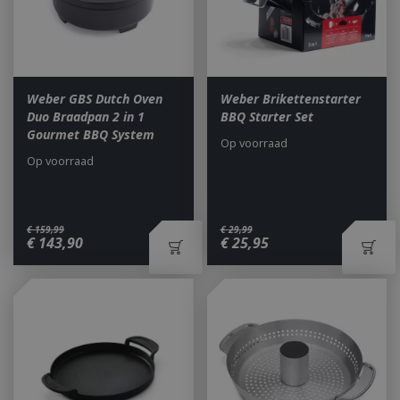
Weber GBS Dutch Oven
Weber Brikettenstarter
Duo Braadpan 2 in 1
BBQ Starter Set
Gourmet BBQ System
Op voorraad
Op voorraad
€
159
,
99
€
29
,
99
€
143
,
90
€
25
,
95