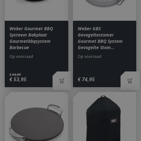
Weber Gourmet BBQ
Weber GBS
Systeem Bakplaat
Gevogeltestomer
Gourmetbbqsystem
Gourmet BBQ System
Barbecue
Gevogelte Stom…
Op voorraad
Op voorraad
€
64
,
99
€
53
,
95
€
74
,
95