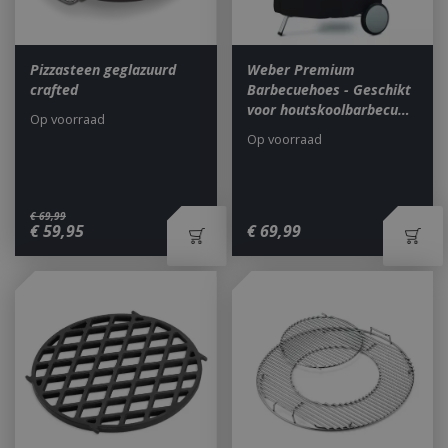
Pizzasteen geglazuurd
Weber Premium
crafted
Barbecuehoes - Geschikt
voor houtskoolbarbecu…
Op voorraad
Op voorraad
€
69
,
99
€
59
,
95
€
69
,
99