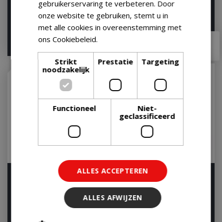
gebruikerservaring te verbeteren. Door
onze website te gebruiken, stemt u in
met alle cookies in overeenstemming met
€
399
,
00
€
199
,
99
ons Cookiebeleid.
Lees verder
€
349
,
00
€
176
,
99
Strikt
Prestatie
Targeting
noodzakelijk
Functioneel
Niet-
geclassificeerd
ALLES ACCEPTEREN
Weber Gasbusje 445
Weber Reinigingsset
gram Butaan Propaan
Houtskool BBQ Reiniging
BBQ Gas
Set Houtskoolba…
ALLES AFWIJZEN
Op voorraad
Op voorraad