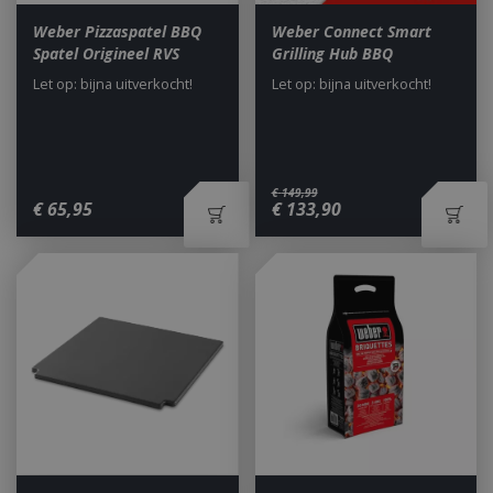
Weber Pizzaspatel BBQ
Weber Connect Smart
Spatel Origineel RVS
Grilling Hub BBQ
Let op: bijna uitverkocht!
Let op: bijna uitverkocht!
€
149
,
99
€
65
,
95
€
133
,
90