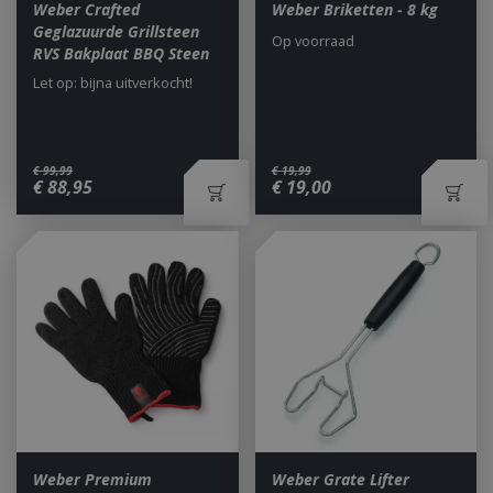
Weber Crafted
Weber Briketten - 8 kg
Geglazuurde Grillsteen
Op voorraad
RVS Bakplaat BBQ Steen
Let op: bijna uitverkocht!
€
99
,
99
€
19
,
99
€
88
,
95
€
19
,
00
Weber Premium
Weber Grate Lifter