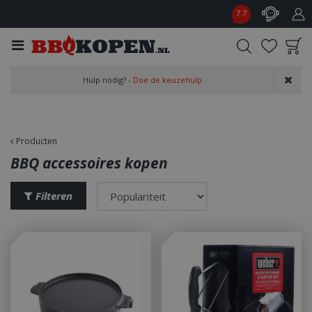
G
7.7
a
n
a
a
Product toegevoegd
r
Hulp nodig? -
Doe de keuzehulp
aan wensenlijst
c
o
n
t
Producten
e
BBQ accessoires kopen
n
t
Filteren