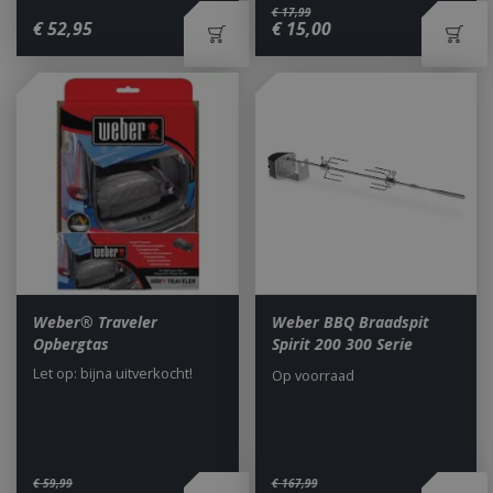
€
17
,
99
€
52
,
95
€
15
,
00
_gid
1 dag
Google LLC
.bbqkopen.nl
CookieScriptConsent
1 maan
CookieScript
dage
www.bbqkopen.nl
Weber® Traveler
Weber BBQ Braadspit
Opbergtas
Spirit 200 300 Serie
Let op: bijna uitverkocht!
Op voorraad
€
59
,
99
€
167
,
99
VISITOR_PRIVACY_METADATA
5 maand