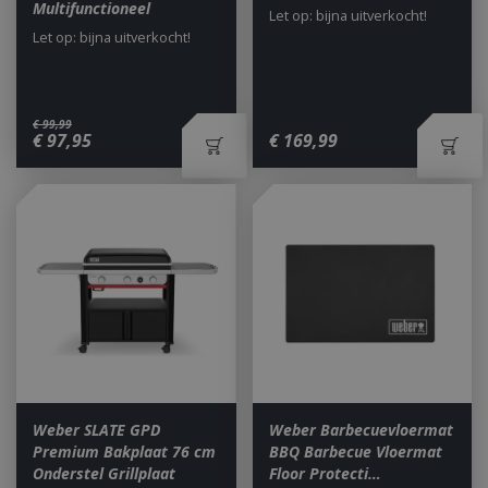
Multifunctioneel
Let op: bijna uitverkocht!
Let op: bijna uitverkocht!
€
99
,
99
€
97
,
95
€
169
,
99
Weber SLATE GPD
Weber Barbecuevloermat
Premium Bakplaat 76 cm
BBQ Barbecue Vloermat
Onderstel Grillplaat
Floor Protecti…