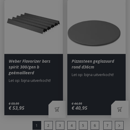
how 
the 
adver
end 
seen 
the s
Weber Flavorizer bars
Pizzasteen geglazuurd
spirit 300/gen b
rond d36cm
geëmailleerd
Let op: bijna uitverkocht!
Let op: bijna uitverkocht!
€
59
,
99
€
44
,
99
€
53
,
95
€
40
,
95
1
2
3
4
5
6
7