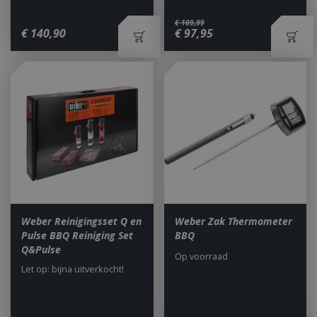
€
109
,
99
_ga
1 jaar
Google LLC
€
140
,
90
€
97
,
95
maan
.bbqkopen.nl
Weber Reinigingsset Q en
Weber Zak Thermometer
Pulse BBQ Reiniging Set
BBQ
Q&Pulse
Op voorraad
Let op: bijna uitverkocht!