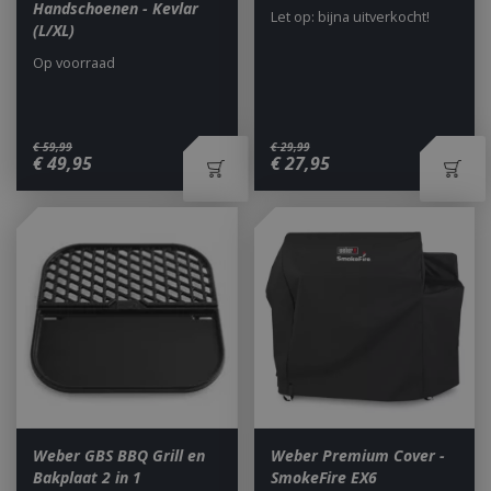
Handschoenen - Kevlar
Let op: bijna uitverkocht!
(L/XL)
Op voorraad
€
59
,
99
€
29
,
99
€
49
,
95
€
27
,
95
Weber GBS BBQ Grill en
Weber Premium Cover -
Bakplaat 2 in 1
SmokeFire EX6