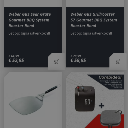
Weber GBS Sear Grate
Weber GBS Grillrooster
Gourmet BBQ System
57 Gourmet BBQ System
Rooster Rond
Rooster Rond
Let op: bijna uitverkocht!
Let op: bijna uitverkocht!
€
64
,
99
€
70
,
99
€
52
,
95
€
58
,
95