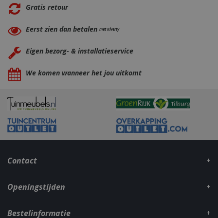
Gratis retour
Eerst zien dan betalen
met Riverty
Eigen bezorg- & installatieservice
We komen wanneer het jou uitkomt
_gid
1 dag
Google LLC
.bbqkopen.nl
Contact
Openingstijden
CookieScriptConsent
1 maan
CookieScript
dage
www.bbqkopen.nl
Bestelinformatie