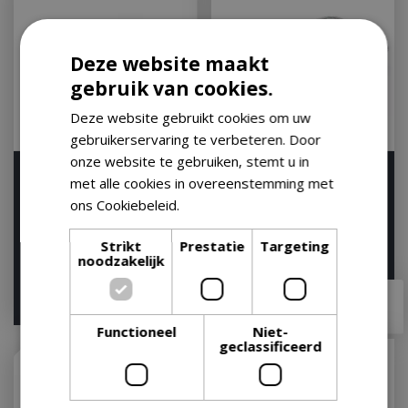
Deze website maakt
gebruik van cookies.
Deze website gebruikt cookies om uw
gebruikerservaring te verbeteren. Door
onze website te gebruiken, stemt u in
Aluminium wegwerp kom
Weber Aluminium BBQ
met alle cookies in overeenstemming met
(set)
Lekbakjes Groot 10 stuks
ons Cookiebeleid.
Lees verder
Druip Bakje Dr…
Op voorraad
Op voorraad
Strikt
Prestatie
Targeting
noodzakelijk
€
21
,
95
€
11
,
99
€
19
,
95
€
11
,
00
Functioneel
Niet-
geclassificeerd