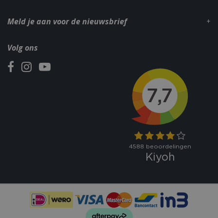
Meld je aan voor de nieuwsbrief
Volg ons
VISITOR_PRIVACY_METADATA
5 maand
YouTube
weke
.youtube.com