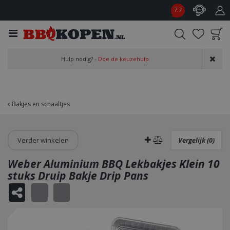
G
7.7
a
n
a
a
Product toegevoegd
r
Hulp nodig? -
Doe de keuzehulp
aan wensenlijst
c
o
n
t
Bakjes en schaaltjes
e
n
t
Verder winkelen
Vergelijk (0)
Weber Aluminium BBQ Lekbakjes Klein 10
stuks Druip Bakje Drip Pans