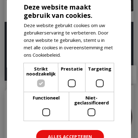
Deze website maakt
gebruik van cookies.
Deze website gebruikt cookies om uw
Weber GBS Sear Grate
Napoleon Dubbelzijdige
gebruikerservaring te verbeteren. Door
Gourmet BBQ System
Grillplaat voor Freestyle
onze website te gebruiken, stemt u in
Rooster Rond
en Rogue® …
met alle cookies in overeenstemming met
Let op: bijna uitverkocht!
Op voorraad
ons Cookiebeleid.
Lees verder
Strikt
Prestatie
Targeting
€
64
,
99
€
52
,
95
€
64
,
95
noodzakelijk
Functioneel
Niet-
geclassificeerd
ALLES ACCEPTEREN