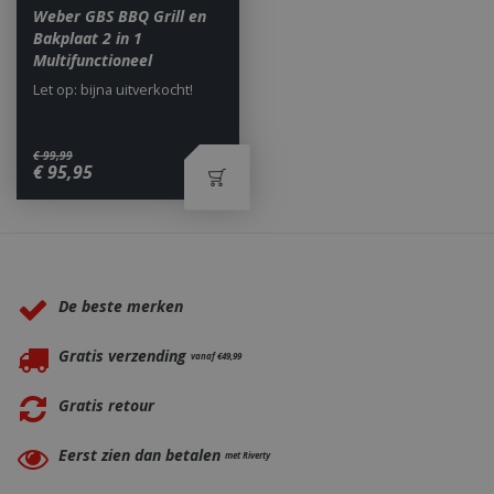
Weber GBS BBQ Grill en
Bakplaat 2 in 1
Multifunctioneel
Let op: bijna uitverkocht!
_ga
1 jaar
Google LLC
€
99
,
99
maan
€
95
,
95
.bbqkopen.nl
Waarom BBQkopen.nl?
De beste merken
Gratis verzending
vanaf €49,99
Gratis retour
Eerst zien dan betalen
met Riverty