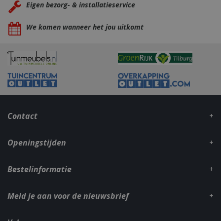
Eigen bezorg- & installatieservice
We komen wanneer het jou uitkomt
_gid
1 dag
Google LLC
.bbqkopen.nl
Contact
Openingstijden
CookieScriptConsent
1 maan
CookieScript
Bestelinformatie
dage
www.bbqkopen.nl
Meld je aan voor de nieuwsbrief