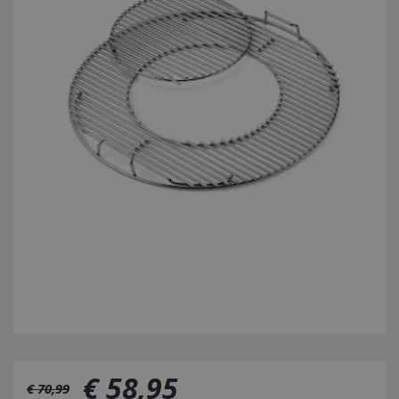
€
58
,
95
€
70
,
99