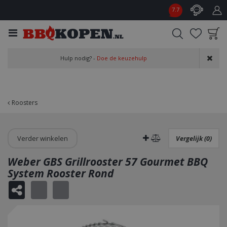
G
7.7
a
n
a
a
Product toegevoegd
r
Hulp nodig? -
Doe de keuzehulp
aan wensenlijst
c
o
n
t
Roosters
e
n
t
Verder winkelen
Vergelijk (0)
Weber GBS Grillrooster 57 Gourmet BBQ
System Rooster Rond